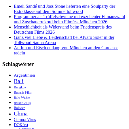
schockierende
Emeli Sandé und Joss Stone lieferten eine Soulparty der
Kehrseite
Extraklasse auf dem Sommertollwood
Indonesiens
Programmer als Trüffelschweine mit exzellenter Filmauswahl
und Zuschauerrekord beim Filmfest München 2026
Menschlichkeit als Widerstand beim Friedenspreis des
Deutschen Films 2026
Ganz viel Liebe & Leidenschaft bei Alvaro Soler in der
Tollwood Sauna Arena
An Inn und Etsch entlang von München an den Gardasee
radeln
Schlagwörter
Argentinien
Bali
Bangkok
Bavaria Film
Billy Wilder
BMW-Group
Bolivien
China
Corona-Virus
DOKfest