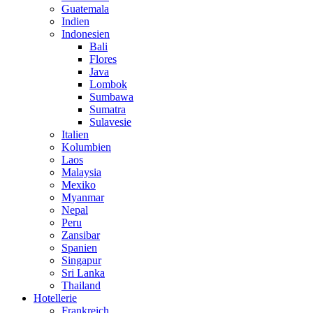
Guatemala
Indien
Indonesien
Bali
Flores
Java
Lombok
Sumbawa
Sumatra
Sulavesie
Italien
Kolumbien
Laos
Malaysia
Mexiko
Myanmar
Nepal
Peru
Zansibar
Spanien
Singapur
Sri Lanka
Thailand
Hotellerie
Frankreich