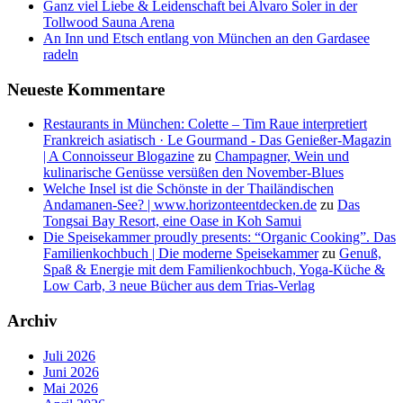
Ganz viel Liebe & Leidenschaft bei Alvaro Soler in der
Tollwood Sauna Arena
An Inn und Etsch entlang von München an den Gardasee
radeln
Neueste Kommentare
Restaurants in München: Colette – Tim Raue interpretiert
Frankreich asiatisch · Le Gourmand - Das Genießer-Magazin
| A Connoisseur Blogazine
zu
Champagner, Wein und
kulinarische Genüsse versüßen den November-Blues
Welche Insel ist die Schönste in der Thailändischen
Andamanen-See? | www.horizonteentdecken.de
zu
Das
Tongsai Bay Resort, eine Oase in Koh Samui
Die Speisekammer proudly presents: “Organic Cooking”. Das
Familienkochbuch | Die moderne Speisekammer
zu
Genuß,
Spaß & Energie mit dem Familienkochbuch, Yoga-Küche &
Low Carb, 3 neue Bücher aus dem Trias-Verlag
Archiv
Juli 2026
Juni 2026
Mai 2026