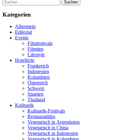
Suchen
nach:
Kategorien
Allgemein
Editorial
Events
Filmfestivals
Filmtips
Lifestyle
Hotellerie
Frankreich
Indonesien
Kolumbien
Österreich
Schweiz
Spanien
Thailand
Kulinarik
Kulinarik-Festivals
Restauranttips
Vegetarisch in Argentinien
Vegetarisch in China
Vegetarisch in Indonesien
Vegetarisch in Kolumbien