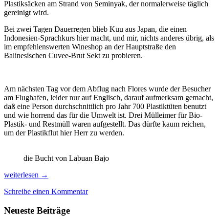
Plastiksäcken am Strand von Seminyak, der normalerweise täglich
gereinigt wird.
Bei zwei Tagen Dauerregen blieb Kuu aus Japan, die einen
Indonesien-Sprachkurs hier macht, und mir, nichts anderes übrig, als
im empfehlenswerten Wineshop an der Hauptstraße den
Balinesischen Cuvee-Brut Sekt zu probieren.
Am nächsten Tag vor dem Abflug nach Flores wurde der Besucher
am Flughafen, leider nur auf Englisch, darauf aufmerksam gemacht,
daß eine Person durchschnittlich pro Jahr 700 Plastiktüten benutzt
und wie horrend das für die Umwelt ist. Drei Mülleimer für Bio-
Plastik- und Restmüll waren aufgestellt. Das dürfte kaum reichen,
um der Plastikflut hier Herr zu werden.
die Bucht von Labuan Bajo
Tanzen
weiterlesen
→
beim
Schreibe einen Kommentar
Komodo-
Festival
Neueste Beiträge
und
die