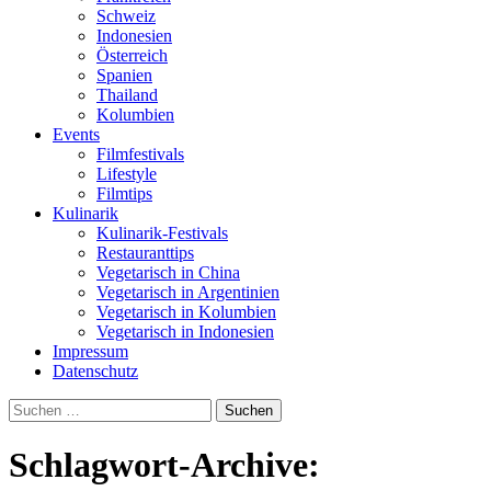
Schweiz
Indonesien
Österreich
Spanien
Thailand
Kolumbien
Events
Filmfestivals
Lifestyle
Filmtips
Kulinarik
Kulinarik-Festivals
Restauranttips
Vegetarisch in China
Vegetarisch in Argentinien
Vegetarisch in Kolumbien
Vegetarisch in Indonesien
Impressum
Datenschutz
Suchen
nach:
Schlagwort-Archive: