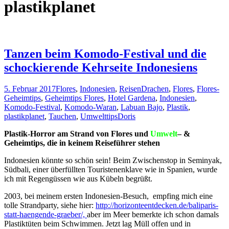
plastikplanet
Tanzen beim Komodo-Festival und die
schockierende Kehrseite Indonesiens
5. Februar 2017
Flores
,
Indonesien
,
Reisen
Drachen
,
Flores
,
Flores-
Geheimtips
,
Geheimtips Flores
,
Hotel Gardena
,
Indonesien
,
Komodo-Festival
,
Komodo-Waran
,
Labuan Bajo
,
Plastik
,
plastikplanet
,
Tauchen
,
Umwelttips
Doris
Plastik-Horror am Strand von Flores und
Umwelt
– &
Geheimtips, die in keinem Reiseführer stehen
Indonesien könnte so schön sein! Beim Zwischenstop in Seminyak,
Südbali, einer überfüllten Touristenenklave wie in Spanien, wurde
ich mit Regengüssen wie aus Kübeln begrüßt.
2003, bei meinem ersten Indonesien-Besuch, empfing mich eine
tolle Strandparty, siehe hier:
http://horizonteentdecken.de/baliparis-
statt-haengende-graeber/,
aber im Meer bemerkte ich schon damals
Plastiktüten beim Schwimmen. Jetzt lag Müll offen und in