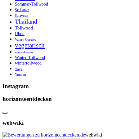
Sommer-Tollwood
Sri Lanka
Sulavesie
Thailand
Tollwood
Ubud
Valery Gergiev
vegetarisch
waves4water
Winter-Tollwood
wintertollwood
Yoga
Yunnan
Instagram
horizonteentdecken
webwiki
webwiki