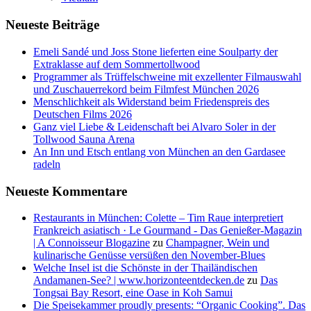
Neueste Beiträge
Emeli Sandé und Joss Stone lieferten eine Soulparty der
Extraklasse auf dem Sommertollwood
Programmer als Trüffelschweine mit exzellenter Filmauswahl
und Zuschauerrekord beim Filmfest München 2026
Menschlichkeit als Widerstand beim Friedenspreis des
Deutschen Films 2026
Ganz viel Liebe & Leidenschaft bei Alvaro Soler in der
Tollwood Sauna Arena
An Inn und Etsch entlang von München an den Gardasee
radeln
Neueste Kommentare
Restaurants in München: Colette – Tim Raue interpretiert
Frankreich asiatisch · Le Gourmand - Das Genießer-Magazin
| A Connoisseur Blogazine
zu
Champagner, Wein und
kulinarische Genüsse versüßen den November-Blues
Welche Insel ist die Schönste in der Thailändischen
Andamanen-See? | www.horizonteentdecken.de
zu
Das
Tongsai Bay Resort, eine Oase in Koh Samui
Die Speisekammer proudly presents: “Organic Cooking”. Das