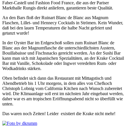
Faber-Castell und Fashion Food France, die aus der Pariser
Markthalle Rungis direkt anliefern, garantieren beste Qualität.
An den Bars floß der Ruinart Blanc de Blanc aus Magnum
Flaschen, Lillet- und Hennecy Cocktails in Strömen. Kein Wunder,
daß bei den lauen Temperaturen die halbe Nacht gefeiert und
getanzt wurde!
In der Oyster Bar im Erdgeschoß sollen zum Ruinart Blanc de
Blanc aus der Magnumflasche die unterschiedlichsten Austern,
Bouillabaisse und Fischsnacks gereicht werden. An der Sushi Bar
kann man sich mit Japanischen Spezialitäten, an der Krake Cocktail
Bar mit Vanille, Schokolade oder Ingwer veredelten Rum- oder
Wodkadrinks stärken.
Oben befindet sich dann das Restaurant mit Mittagstisch und
Abendbetrieb bis 1 Uhr morgens, in dem alles von Chefkoch
Christoph Lobnig vom California Kitchen nach Wunsch zubereitet
wird. Die Klimaanlage soll erst im nächsten Jahr eingebaut werden,
daher war es am tropischen Eröffnungsabend nicht so überfüllt wie
unten.
Das waren noch Zeiten! Leider existiert die Krake nicht mehr!