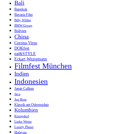
Bali
Bangkok
Bavaria Film
Billy Wilder
BMW-Group
Bolivien
China
Corona-Virus
DOKfest
eat&STYLE
Eckart Witzigmann
Filmfest München
Indien
Indonesien
Jamie Cullum
Java
Jon Rose
Klassik am Odeonsplatz
Kolumbien
Königshof
Linke Weine
Lonely Planet
Malaysia