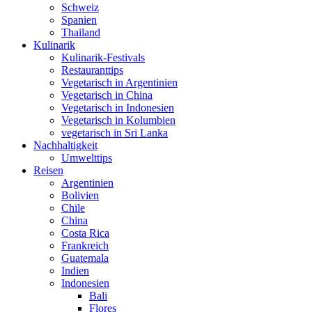
Schweiz
Spanien
Thailand
Kulinarik
Kulinarik-Festivals
Restauranttips
Vegetarisch in Argentinien
Vegetarisch in China
Vegetarisch in Indonesien
Vegetarisch in Kolumbien
vegetarisch in Sri Lanka
Nachhaltigkeit
Umwelttips
Reisen
Argentinien
Bolivien
Chile
China
Costa Rica
Frankreich
Guatemala
Indien
Indonesien
Bali
Flores