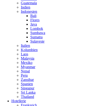
Guatemala
Indien
Indonesien
Bali
Flores
Java
Lombok
Sumbawa
Sumatra
Sulavesie
Italien
Kolumbien
Laos
Malaysia
Mexiko
Myanmar
Nepal
Peru
Zansibar
Spanien
Singapur
Sri Lanka
Thailand
Hotellerie
Frankreich