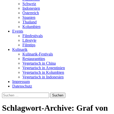
Schweiz
Indonesien
Österreich
Spanien
Thailand
Kolumbien
Events
Filmfestivals
Lifestyle
Filmtips
Kulinarik
Kulinarik-Festivals
Restauranttips
Vegetarisch in China
Vegetarisch in Argentinien
Vegetarisch in Kolumbien
Vegetarisch in Indonesien
Impressum
Datenschutz
Suchen
nach:
Schlagwort-Archive: Graf von