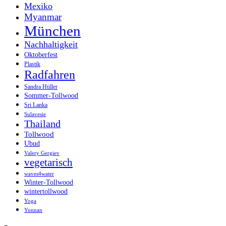
Mexiko
Myanmar
München
Nachhaltigkeit
Oktoberfest
Plastik
Radfahren
Sandra Hüller
Sommer-Tollwood
Sri Lanka
Sulavesie
Thailand
Tollwood
Ubud
Valery Gergiev
vegetarisch
waves4water
Winter-Tollwood
wintertollwood
Yoga
Yunnan