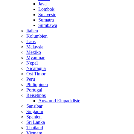
Java
Lombok
Sulavesie
Sumatra
Sumbawa
Italien
Kolumbien
Laos
Malaysia
Mexiko
Myanmar
Nepal
Nicaragua
Ost Timor
Peru
Philippinen
Portugal
Reisetipps
Aus- und Einpackliste
Sansibar
Singapur
Spanien
Sri Lanka
Thailand
Vietnam