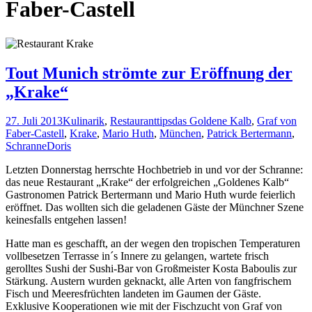
Faber-Castell
Tout Munich strömte zur Eröffnung der
„Krake“
27. Juli 2013
Kulinarik
,
Restauranttips
das Goldene Kalb
,
Graf von
Faber-Castell
,
Krake
,
Mario Huth
,
München
,
Patrick Bertermann
,
Schranne
Doris
Letzten Donnerstag herrschte Hochbetrieb in und vor der Schranne:
das neue Restaurant „Krake“ der erfolgreichen „Goldenes Kalb“
Gastronomen Patrick Bertermann und Mario Huth wurde feierlich
eröffnet. Das wollten sich die geladenen Gäste der Münchner Szene
keinesfalls entgehen lassen!
Hatte man es geschafft, an der wegen den tropischen Temperaturen
vollbesetzen Terrasse in´s Innere zu gelangen, wartete frisch
gerolltes Sushi der Sushi-Bar von Großmeister Kosta Baboulis zur
Stärkung. Austern wurden geknackt, alle Arten von fangfrischem
Fisch und Meeresfrüchten landeten im Gaumen der Gäste.
Exklusive Kooperationen wie mit der Fischzucht von Graf von