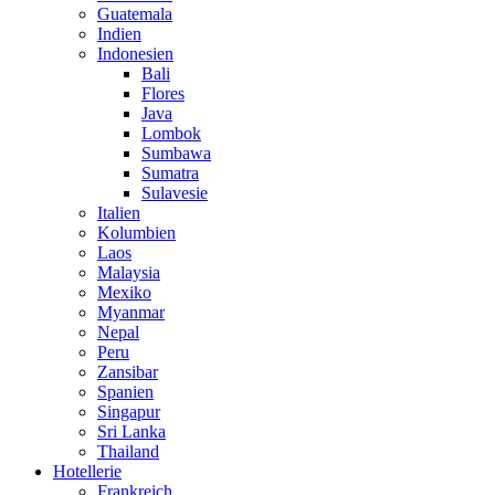
Guatemala
Indien
Indonesien
Bali
Flores
Java
Lombok
Sumbawa
Sumatra
Sulavesie
Italien
Kolumbien
Laos
Malaysia
Mexiko
Myanmar
Nepal
Peru
Zansibar
Spanien
Singapur
Sri Lanka
Thailand
Hotellerie
Frankreich