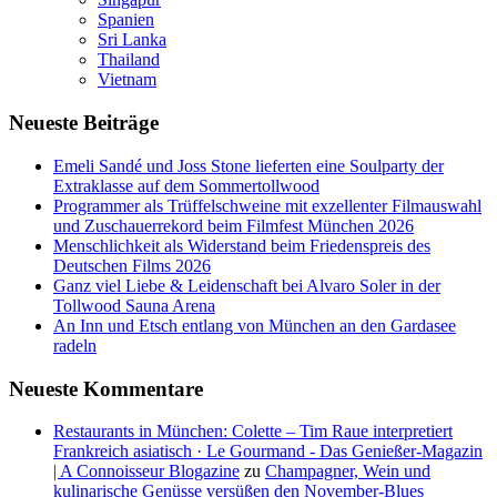
Spanien
Sri Lanka
Thailand
Vietnam
Neueste Beiträge
Emeli Sandé und Joss Stone lieferten eine Soulparty der
Extraklasse auf dem Sommertollwood
Programmer als Trüffelschweine mit exzellenter Filmauswahl
und Zuschauerrekord beim Filmfest München 2026
Menschlichkeit als Widerstand beim Friedenspreis des
Deutschen Films 2026
Ganz viel Liebe & Leidenschaft bei Alvaro Soler in der
Tollwood Sauna Arena
An Inn und Etsch entlang von München an den Gardasee
radeln
Neueste Kommentare
Restaurants in München: Colette – Tim Raue interpretiert
Frankreich asiatisch · Le Gourmand - Das Genießer-Magazin
| A Connoisseur Blogazine
zu
Champagner, Wein und
kulinarische Genüsse versüßen den November-Blues