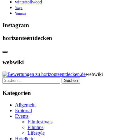
wintertollwood
Yoga
Yunnan
Instagram
horizonteentdecken
webwiki
webwiki
Suchen
nach:
Kategorien
Allgemein
Editorial
Events
Filmfestivals
Filmtips
Lifestyle
Hotellerie