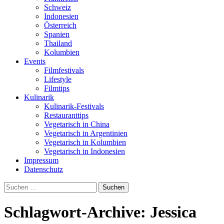
Schweiz
Indonesien
Österreich
Spanien
Thailand
Kolumbien
Events
Filmfestivals
Lifestyle
Filmtips
Kulinarik
Kulinarik-Festivals
Restauranttips
Vegetarisch in China
Vegetarisch in Argentinien
Vegetarisch in Kolumbien
Vegetarisch in Indonesien
Impressum
Datenschutz
Suchen
nach:
Schlagwort-Archive: Jessica