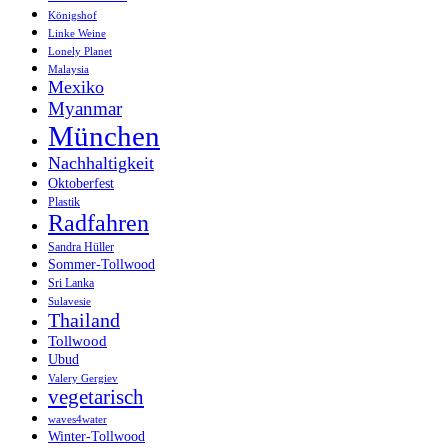
Königshof
Linke Weine
Lonely Planet
Malaysia
Mexiko
Myanmar
München
Nachhaltigkeit
Oktoberfest
Plastik
Radfahren
Sandra Hüller
Sommer-Tollwood
Sri Lanka
Sulavesie
Thailand
Tollwood
Ubud
Valery Gergiev
vegetarisch
waves4water
Winter-Tollwood