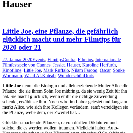
Hauser
Little Joe, eine Pflanze, die gefährlich
glücklich macht und mehr Filmtips für
2020 oder 21
27. Januar 2020
Events
,
Filmtips
Contra
,
Filmtips
,
Internationale
Filmfestspele von Cannes
,
Jessica Hauser
,
Karoline Herfurth
,
Kinofilme
,
Little Joe
,
Mark Ruffalo
,
Nilam Farooq
,
Oscar
,
Sönke
Wortmann
,
Waad Al-Kateab
,
Wunderschön
Doris
Little Joe
nennt die Biologin und alleinerziehende Mutter Alice die
Pflanze, die sie ihrem Sohn Joe mitbringt, da sie wenig Zeit für ihn
hat. Sie macht glücklich, wenn er ihr die richtige Zuwendung
schenkt, erzählt sie ihm. Noch wird im Labor getestet und langsam
merkt Alice, wie sich ihre Kollegen verändern, sanft verteidigen sie
die Pflanze, wehe dem, der Zweifel hat…
Glücklich-machende Pflanzen, davon dürften Diktaturen und
solche, die es werden wollen, träumen. Vielleicht haben Auto-