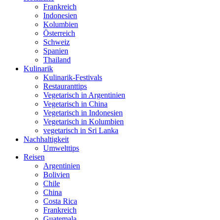
Frankreich
Indonesien
Kolumbien
Österreich
Schweiz
Spanien
Thailand
Kulinarik
Kulinarik-Festivals
Restauranttips
Vegetarisch in Argentinien
Vegetarisch in China
Vegetarisch in Indonesien
Vegetarisch in Kolumbien
vegetarisch in Sri Lanka
Nachhaltigkeit
Umwelttips
Reisen
Argentinien
Bolivien
Chile
China
Costa Rica
Frankreich
Guatemala