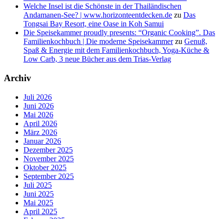
Welche Insel ist die Schönste in der Thailändischen
Andamanen-See? | www.horizonteentdecken.de
zu
Das
Tongsai Bay Resort, eine Oase in Koh Samui
Die Speisekammer proudly presents: “Organic Cooking”. Das
Familienkochbuch | Die moderne Speisekammer
zu
Genuß,
Spaß & Energie mit dem Familienkochbuch, Yoga-Küche &
Low Carb, 3 neue Bücher aus dem Trias-Verlag
Archiv
Juli 2026
Juni 2026
Mai 2026
April 2026
März 2026
Januar 2026
Dezember 2025
November 2025
Oktober 2025
September 2025
Juli 2025
Juni 2025
Mai 2025
April 2025