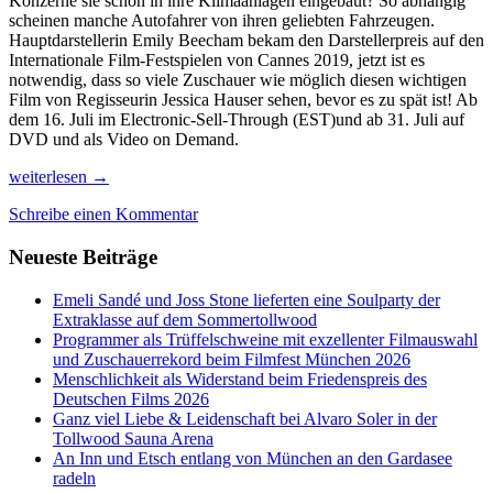
Konzerne sie schon in ihre Klimaanlagen eingebaut? So abhängig
scheinen manche Autofahrer von ihren geliebten Fahrzeugen.
Hauptdarstellerin Emily Beecham bekam den Darstellerpreis auf den
Internationale Film-Festspielen von Cannes 2019, jetzt ist es
notwendig, dass so viele Zuschauer wie möglich diesen wichtigen
Film von Regisseurin Jessica Hauser sehen, bevor es zu spät ist! Ab
dem 16. Juli im Electronic-Sell-Through (EST)und ab 31. Juli auf
DVD und als Video on Demand.
Little
weiterlesen
→
Joe,
Schreibe einen Kommentar
eine
Pflanze,
Neueste Beiträge
die
gefährlich
glücklich
Emeli Sandé und Joss Stone lieferten eine Soulparty der
macht
Extraklasse auf dem Sommertollwood
und
Programmer als Trüffelschweine mit exzellenter Filmauswahl
mehr
und Zuschauerrekord beim Filmfest München 2026
Filmtips
Menschlichkeit als Widerstand beim Friedenspreis des
für
Deutschen Films 2026
2020
Ganz viel Liebe & Leidenschaft bei Alvaro Soler in der
oder
Tollwood Sauna Arena
21
An Inn und Etsch entlang von München an den Gardasee
radeln