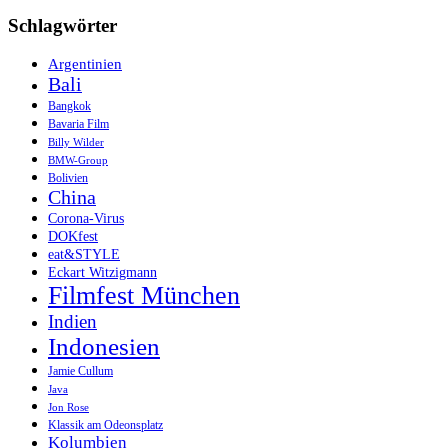
Schlagwörter
Argentinien
Bali
Bangkok
Bavaria Film
Billy Wilder
BMW-Group
Bolivien
China
Corona-Virus
DOKfest
eat&STYLE
Eckart Witzigmann
Filmfest München
Indien
Indonesien
Jamie Cullum
Java
Jon Rose
Klassik am Odeonsplatz
Kolumbien