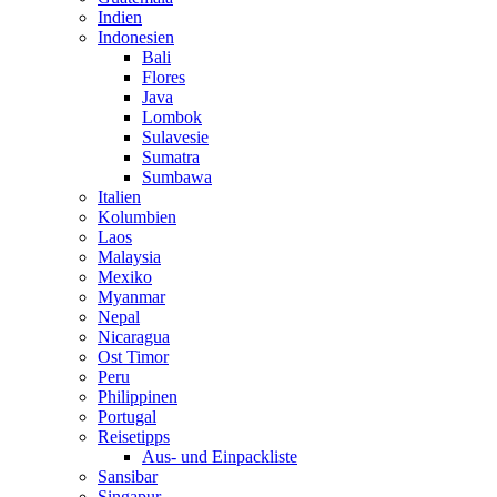
Indien
Indonesien
Bali
Flores
Java
Lombok
Sulavesie
Sumatra
Sumbawa
Italien
Kolumbien
Laos
Malaysia
Mexiko
Myanmar
Nepal
Nicaragua
Ost Timor
Peru
Philippinen
Portugal
Reisetipps
Aus- und Einpackliste
Sansibar
Singapur