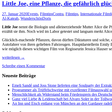
Little Joe, eine Pflanze, die gefährlich g
27. Januar 2020
Events
,
Filmtips
Contra
,
Filmtips
,
Internationale Film
Al-Kateab
,
Wunderschön
Doris
Little Joe
nennt die Biologin und alleinerziehende Mutter Alice die Pf
erzählt sie ihm. Noch wird im Labor getestet und langsam merkt Alice
Glücklich-machende Pflanzen, davon dürften Diktaturen und solche, 
Autofahrer von ihren geliebten Fahrzeugen. Hauptdarstellerin Emily B
wie möglich diesen wichtigen Film von Regisseurin Jessica Hauser s
Little
weiterlesen
→
Joe,
Schreibe einen Kommentar
eine
Pflanze,
Neueste Beiträge
die
gefährlich
glücklich
Emeli Sandé und Joss Stone lieferten eine Soulparty der Extr
macht
Programmer als Trüffelschweine mit exzellenter Filmauswahl
und
Menschlichkeit als Widerstand beim Friedenspreis des Deutsch
mehr
Ganz viel Liebe & Leidenschaft bei Alvaro Soler in der Tollw
Filmtips
An Inn und Etsch entlang von München an den Gardasee radel
für
2020