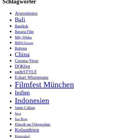
Schlagwörter
oder
21
Argentinien
Bali
Bangkok
Bavaria Film
Billy Wilder
BMW-Group
Bolivien
China
Corona-Virus
DOKfest
eat&STYLE
Eckart Witzigmann
Filmfest München
Indien
Indonesien
Jamie Cullum
Java
Jon Rose
Klassik am Odeonsplatz
Kolumbien
Königshof