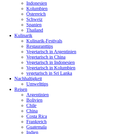
Indonesien
Kolumbien
Österreich
Schweiz
Spanien
Thailand
Kulinarik
Kulinarik-Festivals
Restauranttips
Vegetarisch in Argentinien
Vegetarisch in China
Vegetarisch in Indonesien
Vegetarisch in Kolumbien
vegetarisch in Sri Lanka
Nachhaltigkeit
Umwelttips
Reisen
Argentinien
Bolivien
Chile
China
Costa Rica
Frankreich
Guatemala
Indien