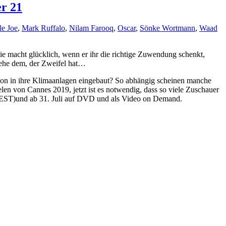
er 21
tle Joe
,
Mark Ruffalo
,
Nilam Farooq
,
Oscar
,
Sönke Wortmann
,
Waad
 Sie macht glücklich, wenn er ihr die richtige Zuwendung schenkt,
 wehe dem, der Zweifel hat…
chon in ihre Klimaanlagen eingebaut? So abhängig scheinen manche
len von Cannes 2019, jetzt ist es notwendig, dass so viele Zuschauer
h (EST)und ab 31. Juli auf DVD und als Video on Demand.