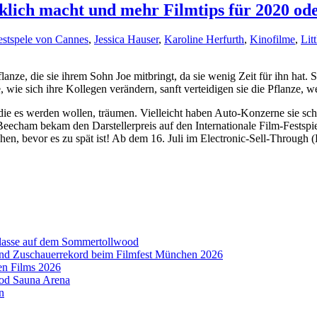
lücklich macht und mehr Filmtips für 2020 od
festspele von Cannes
,
Jessica Hauser
,
Karoline Herfurth
,
Kinofilme
,
Lit
lanze, die sie ihrem Sohn Joe mitbringt, da sie wenig Zeit für ihn hat.
, wie sich ihre Kollegen verändern, sanft verteidigen sie die Pflanze,
die es werden wollen, träumen. Vielleicht haben Auto-Konzerne sie s
eecham bekam den Darstellerpreis auf den Internationale Film-Festspie
ehen, bevor es zu spät ist! Ab dem 16. Juli im Electronic-Sell-Throug
aklasse auf dem Sommertollwood
 und Zuschauerrekord beim Filmfest München 2026
en Films 2026
ood Sauna Arena
n