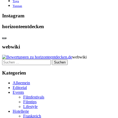
Yoga
Yunnan
Instagram
horizonteentdecken
webwiki
webwiki
Suchen
nach:
Kategorien
Allgemein
Editorial
Events
Filmfestivals
Filmtips
Lifestyle
Hotellerie
Frankreich