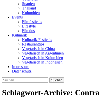
Spanien
Thailand
Kolumbien
Events
Filmfestivals
Lifestyle
Filmtips
Kulinarik
Kulinarik-Festivals
Restauranttips
Vegetarisch in China
Vegetarisch in Argentinien
Vegetarisch in Kolumbien
Vegetarisch in Indonesien
Impressum
Datenschutz
Suchen
nach:
Schlagwort-Archive: Contra