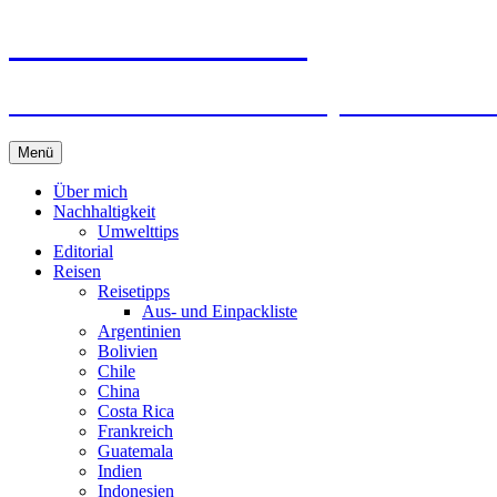
horizonteentdecken
Geschichten und Geheim-Tips über Nachhal
Springe
Menü
zum
Inhalt
Über mich
Nachhaltigkeit
Umwelttips
Editorial
Reisen
Reisetipps
Aus- und Einpackliste
Argentinien
Bolivien
Chile
China
Costa Rica
Frankreich
Guatemala
Indien
Indonesien