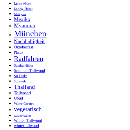
Linke Weine
Lonely Planet
Malaysia
Mexiko
Myanmar
München
Nachhaltigkeit
Oktoberfest
Plastik
Radfahren
Sandra Hüller
Sommer-Tollwood
Sri Lanka
Sulavesie
Thailand
Tollwood
Ubud
Valery Gergiev
vegetarisch
waves4water
Winter-Tollwood
wintertollwood