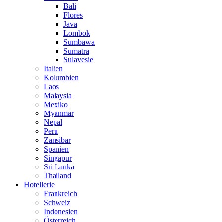
Bali
Flores
Java
Lombok
Sumbawa
Sumatra
Sulavesie
Italien
Kolumbien
Laos
Malaysia
Mexiko
Myanmar
Nepal
Peru
Zansibar
Spanien
Singapur
Sri Lanka
Thailand
Hotellerie
Frankreich
Schweiz
Indonesien
Österreich