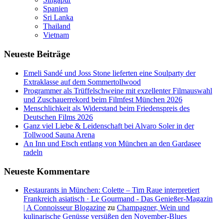
Spanien
Sri Lanka
Thailand
Vietnam
Neueste Beiträge
Emeli Sandé und Joss Stone lieferten eine Soulparty der
Extraklasse auf dem Sommertollwood
Programmer als Trüffelschweine mit exzellenter Filmauswahl
und Zuschauerrekord beim Filmfest München 2026
Menschlichkeit als Widerstand beim Friedenspreis des
Deutschen Films 2026
Ganz viel Liebe & Leidenschaft bei Alvaro Soler in der
Tollwood Sauna Arena
An Inn und Etsch entlang von München an den Gardasee
radeln
Neueste Kommentare
Restaurants in München: Colette – Tim Raue interpretiert
Frankreich asiatisch · Le Gourmand - Das Genießer-Magazin
| A Connoisseur Blogazine
zu
Champagner, Wein und
kulinarische Genüsse versüßen den November-Blues