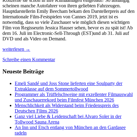
Konzerne sie schon in ihre Klimaanlagen eingebaut? So abhängig
scheinen manche Autofahrer von ihren geliebten Fahrzeugen.
Hauptdarstellerin Emily Beecham bekam den Darstellerpreis auf den
Internationale Film-Festspielen von Cannes 2019, jetzt ist es
notwendig, dass so viele Zuschauer wie möglich diesen wichtigen
Film von Regisseurin Jessica Hauser sehen, bevor es zu spät ist! Ab
dem 16. Juli im Electronic-Sell-Through (EST)und ab 31. Juli auf
DVD und als Video on Demand.
Little
weiterlesen
→
Joe,
Schreibe einen Kommentar
eine
Pflanze,
Neueste Beiträge
die
gefährlich
glücklich
Emeli Sandé und Joss Stone lieferten eine Soulparty der
macht
Extraklasse auf dem Sommertollwood
und
Programmer als Trüffelschweine mit exzellenter Filmauswahl
mehr
und Zuschauerrekord beim Filmfest München 2026
Filmtips
Menschlichkeit als Widerstand beim Friedenspreis des
für
Deutschen Films 2026
2020
Ganz viel Liebe & Leidenschaft bei Alvaro Soler in der
oder
Tollwood Sauna Arena
21
An Inn und Etsch entlang von München an den Gardasee
radeln