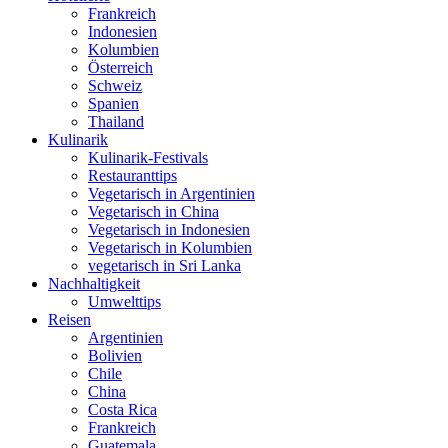
Frankreich
Indonesien
Kolumbien
Österreich
Schweiz
Spanien
Thailand
Kulinarik
Kulinarik-Festivals
Restauranttips
Vegetarisch in Argentinien
Vegetarisch in China
Vegetarisch in Indonesien
Vegetarisch in Kolumbien
vegetarisch in Sri Lanka
Nachhaltigkeit
Umwelttips
Reisen
Argentinien
Bolivien
Chile
China
Costa Rica
Frankreich
Guatemala