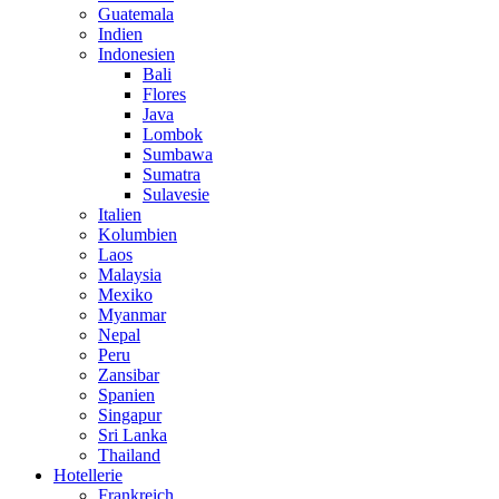
Guatemala
Indien
Indonesien
Bali
Flores
Java
Lombok
Sumbawa
Sumatra
Sulavesie
Italien
Kolumbien
Laos
Malaysia
Mexiko
Myanmar
Nepal
Peru
Zansibar
Spanien
Singapur
Sri Lanka
Thailand
Hotellerie
Frankreich