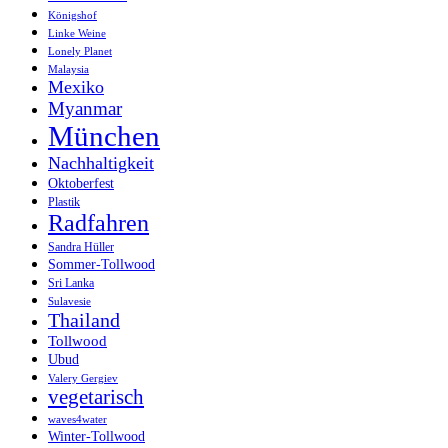
Königshof
Linke Weine
Lonely Planet
Malaysia
Mexiko
Myanmar
München
Nachhaltigkeit
Oktoberfest
Plastik
Radfahren
Sandra Hüller
Sommer-Tollwood
Sri Lanka
Sulavesie
Thailand
Tollwood
Ubud
Valery Gergiev
vegetarisch
waves4water
Winter-Tollwood