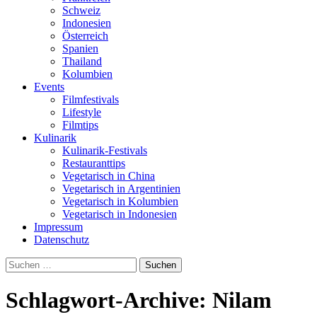
Schweiz
Indonesien
Österreich
Spanien
Thailand
Kolumbien
Events
Filmfestivals
Lifestyle
Filmtips
Kulinarik
Kulinarik-Festivals
Restauranttips
Vegetarisch in China
Vegetarisch in Argentinien
Vegetarisch in Kolumbien
Vegetarisch in Indonesien
Impressum
Datenschutz
Suchen
nach:
Schlagwort-Archive: Nilam