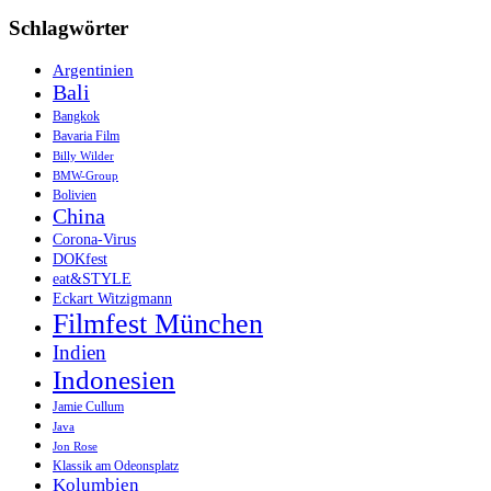
Schlagwörter
Argentinien
Bali
Bangkok
Bavaria Film
Billy Wilder
BMW-Group
Bolivien
China
Corona-Virus
DOKfest
eat&STYLE
Eckart Witzigmann
Filmfest München
Indien
Indonesien
Jamie Cullum
Java
Jon Rose
Klassik am Odeonsplatz
Kolumbien