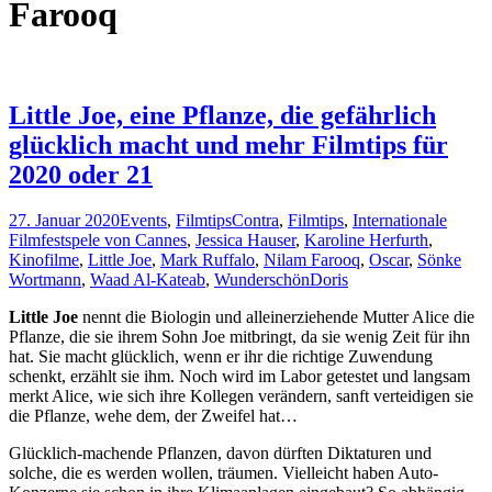
Farooq
Little Joe, eine Pflanze, die gefährlich
glücklich macht und mehr Filmtips für
2020 oder 21
27. Januar 2020
Events
,
Filmtips
Contra
,
Filmtips
,
Internationale
Filmfestspele von Cannes
,
Jessica Hauser
,
Karoline Herfurth
,
Kinofilme
,
Little Joe
,
Mark Ruffalo
,
Nilam Farooq
,
Oscar
,
Sönke
Wortmann
,
Waad Al-Kateab
,
Wunderschön
Doris
Little Joe
nennt die Biologin und alleinerziehende Mutter Alice die
Pflanze, die sie ihrem Sohn Joe mitbringt, da sie wenig Zeit für ihn
hat. Sie macht glücklich, wenn er ihr die richtige Zuwendung
schenkt, erzählt sie ihm. Noch wird im Labor getestet und langsam
merkt Alice, wie sich ihre Kollegen verändern, sanft verteidigen sie
die Pflanze, wehe dem, der Zweifel hat…
Glücklich-machende Pflanzen, davon dürften Diktaturen und
solche, die es werden wollen, träumen. Vielleicht haben Auto-