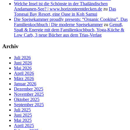
Welche Insel ist die Schönste in der Thailändischen
Andamanen-See? | www.horizonteentdecken.de
zu
Das
Tongsai Bay Resort, eine Oase in Koh Samui
Die Speisekammer proudly presents: “Organic Cooking”. Das
Familienkochbuch | Die moderne Speisekammer
zu
Genuß,
Spaß & Energie mit dem Familienkochbuch, Yoga-Küche &
Low Carb, 3 neue Bücher aus dem Trias-Verlag
Archiv
Juli 2026
Juni 2026
Mai 2026
April 2026
März 2026
Januar 2026
Dezember 2025
November 2025
Oktober 2025
September 2025
Juli 2025
Juni 2025
Mai 2025
April 2025