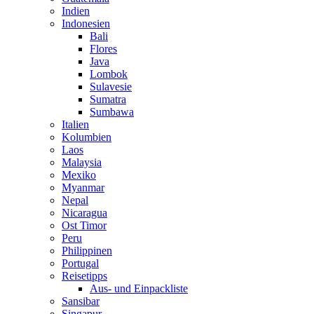
Indien
Indonesien
Bali
Flores
Java
Lombok
Sulavesie
Sumatra
Sumbawa
Italien
Kolumbien
Laos
Malaysia
Mexiko
Myanmar
Nepal
Nicaragua
Ost Timor
Peru
Philippinen
Portugal
Reisetipps
Aus- und Einpackliste
Sansibar
Singapur