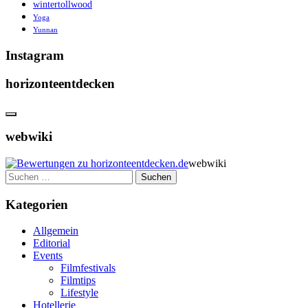
wintertollwood
Yoga
Yunnan
Instagram
horizonteentdecken
webwiki
webwiki
Suchen
nach:
Kategorien
Allgemein
Editorial
Events
Filmfestivals
Filmtips
Lifestyle
Hotellerie