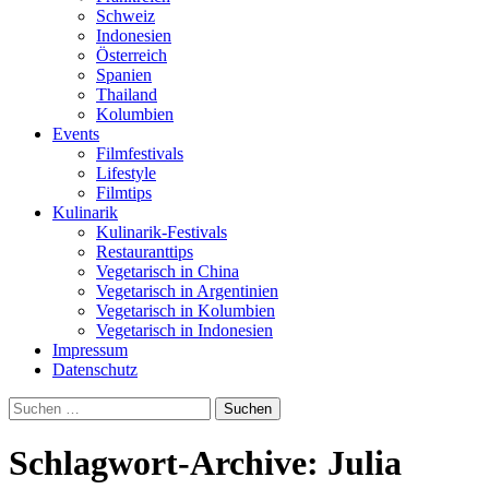
Schweiz
Indonesien
Österreich
Spanien
Thailand
Kolumbien
Events
Filmfestivals
Lifestyle
Filmtips
Kulinarik
Kulinarik-Festivals
Restauranttips
Vegetarisch in China
Vegetarisch in Argentinien
Vegetarisch in Kolumbien
Vegetarisch in Indonesien
Impressum
Datenschutz
Suchen
nach:
Schlagwort-Archive: Julia