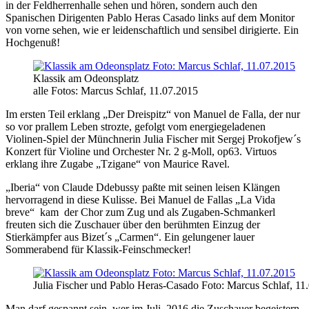
in der Feldherrenhalle sehen und hören, sondern auch den
Spanischen Dirigenten Pablo Heras Casado links auf dem Monitor
von vorne sehen, wie er leidenschaftlich und sensibel dirigierte. Ein
Hochgenuß!
Klassik am Odeonsplatz
alle Fotos: Marcus Schlaf, 11.07.2015
Im ersten Teil erklang „Der Dreispitz“ von Manuel de Falla, der nur
so vor prallem Leben strozte, gefolgt vom energiegeladenen
Violinen-Spiel der Münchnerin Julia Fischer mit Sergej Prokofjew´s
Konzert für Violine und Orchester Nr. 2 g-Moll, op63. Virtuos
erklang ihre Zugabe „Tzigane“ von Maurice Ravel.
„Iberia“ von Claude Ddebussy paßte mit seinen leisen Klängen
hervorragend in diese Kulisse. Bei Manuel de Fallas „La Vida
breve“ kam der Chor zum Zug und als Zugaben-Schmankerl
freuten sich die Zuschauer über den berühmten Einzug der
Stierkämpfer aus Bizet´s „Carmen“. Ein gelungener lauer
Sommerabend für Klassik-Feinschmecker!
Julia Fischer und Pablo Heras-Casado Foto: Marcus Schlaf, 11
Man darf gespannt sein, wer im Juli 2016 die Zuschauer begeistern