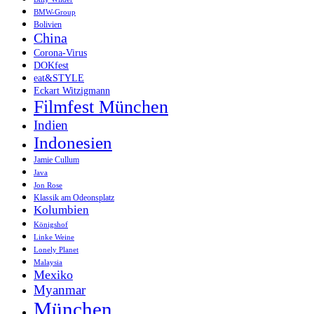
BMW-Group
Bolivien
China
Corona-Virus
DOKfest
eat&STYLE
Eckart Witzigmann
Filmfest München
Indien
Indonesien
Jamie Cullum
Java
Jon Rose
Klassik am Odeonsplatz
Kolumbien
Königshof
Linke Weine
Lonely Planet
Malaysia
Mexiko
Myanmar
München