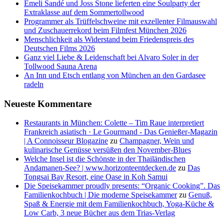
Emeli Sandé und Joss Stone lieferten eine Soulparty der
Extraklasse auf dem Sommertollwood
Programmer als Trüffelschweine mit exzellenter Filmauswahl
und Zuschauerrekord beim Filmfest München 2026
Menschlichkeit als Widerstand beim Friedenspreis des
Deutschen Films 2026
Ganz viel Liebe & Leidenschaft bei Alvaro Soler in der
Tollwood Sauna Arena
An Inn und Etsch entlang von München an den Gardasee
radeln
Neueste Kommentare
Restaurants in München: Colette – Tim Raue interpretiert
Frankreich asiatisch · Le Gourmand - Das Genießer-Magazin
| A Connoisseur Blogazine
zu
Champagner, Wein und
kulinarische Genüsse versüßen den November-Blues
Welche Insel ist die Schönste in der Thailändischen
Andamanen-See? | www.horizonteentdecken.de
zu
Das
Tongsai Bay Resort, eine Oase in Koh Samui
Die Speisekammer proudly presents: “Organic Cooking”. Das
Familienkochbuch | Die moderne Speisekammer
zu
Genuß,
Spaß & Energie mit dem Familienkochbuch, Yoga-Küche &
Low Carb, 3 neue Bücher aus dem Trias-Verlag