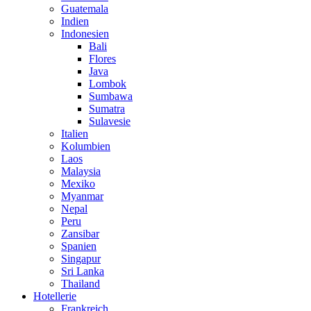
Guatemala
Indien
Indonesien
Bali
Flores
Java
Lombok
Sumbawa
Sumatra
Sulavesie
Italien
Kolumbien
Laos
Malaysia
Mexiko
Myanmar
Nepal
Peru
Zansibar
Spanien
Singapur
Sri Lanka
Thailand
Hotellerie
Frankreich