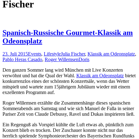
Fischer
Spanisch-Russische Gourmet-Klassik am
Odeonsplatz
23. Juli 2015
Events
,
Lifestyle
Julia Fischer
,
Klassik am Odeonsplatz
,
Pablo Heras Casado
,
Roger Willemsen
Doris
Den ganzen Sommer lang wird München mit Live Konzerten
verwöhnt und hat die Qual der Wahl.
Klassik am Odeonsplatz
bietet
konkurrenzlos eines der schönsten Konzertsäle, wenn das Wetter
mitspielt und wartete zum 15jährigem Jubiläum wieder mit einem
exzellenten Programm auf.
Roger Willemsen erzählte die Zusammenhänge dieses spanischen
Sommerabends am Samstag und wie sich Manuel de Falla in seiner
Pariser Zeit von Claude Debussy, Ravel und Dukas inspirieren ließ.
Ein Regenguß als Vorspiel kühlte die Luft etwas ab, pünktlich zum
Konzert blieb es trocken. Der Zuschauer konnte nicht nur das
herrlich spielende Symphonieorchester des Bayerischen Rundfunks