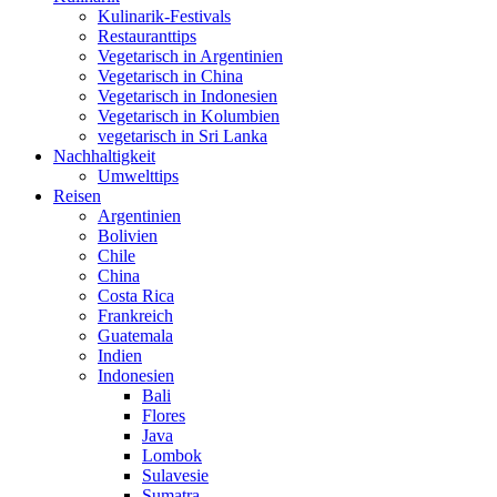
Kulinarik-Festivals
Restauranttips
Vegetarisch in Argentinien
Vegetarisch in China
Vegetarisch in Indonesien
Vegetarisch in Kolumbien
vegetarisch in Sri Lanka
Nachhaltigkeit
Umwelttips
Reisen
Argentinien
Bolivien
Chile
China
Costa Rica
Frankreich
Guatemala
Indien
Indonesien
Bali
Flores
Java
Lombok
Sulavesie
Sumatra