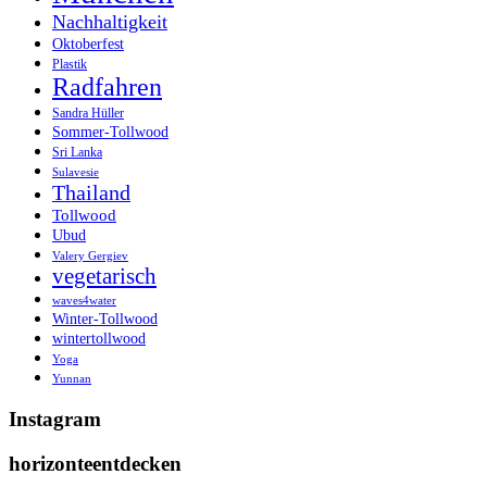
Nachhaltigkeit
Oktoberfest
Plastik
Radfahren
Sandra Hüller
Sommer-Tollwood
Sri Lanka
Sulavesie
Thailand
Tollwood
Ubud
Valery Gergiev
vegetarisch
waves4water
Winter-Tollwood
wintertollwood
Yoga
Yunnan
Instagram
horizonteentdecken