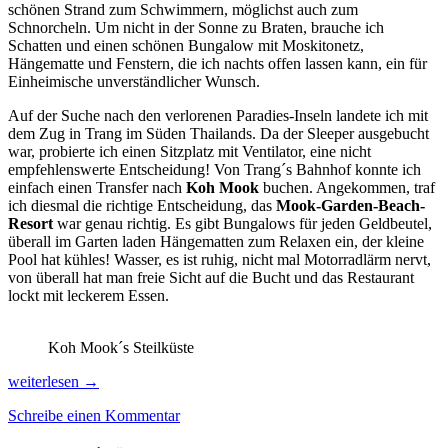
schönen Strand zum Schwimmern, möglichst auch zum
Schnorcheln. Um nicht in der Sonne zu Braten, brauche ich
Schatten und einen schönen Bungalow mit Moskitonetz,
Hängematte und Fenstern, die ich nachts offen lassen kann, ein für
Einheimische unverständlicher Wunsch.
Auf der Suche nach den verlorenen Paradies-Inseln landete ich mit
dem Zug in Trang im Süden Thailands. Da der Sleeper ausgebucht
war, probierte ich einen Sitzplatz mit Ventilator, eine nicht
empfehlenswerte Entscheidung! Von Trang´s Bahnhof konnte ich
einfach einen Transfer nach
Koh Mook
buchen. Angekommen, traf
ich diesmal die richtige Entscheidung, das
Mook-Garden-Beach-
Resort
war genau richtig. Es gibt Bungalows für jeden Geldbeutel,
überall im Garten laden Hängematten zum Relaxen ein, der kleine
Pool hat kühles! Wasser, es ist ruhig, nicht mal Motorradlärm nervt,
von überall hat man freie Sicht auf die Bucht und das Restaurant
lockt mit leckerem Essen.
Koh Mook´s Steilküste
Welche
weiterlesen
→
Insel
Schreibe einen Kommentar
ist
die