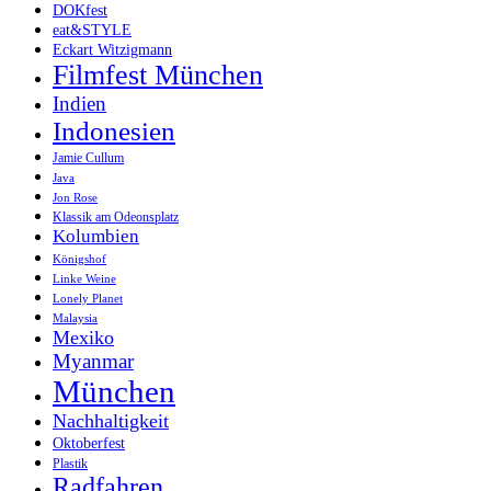
DOKfest
eat&STYLE
Eckart Witzigmann
Filmfest München
Indien
Indonesien
Jamie Cullum
Java
Jon Rose
Klassik am Odeonsplatz
Kolumbien
Königshof
Linke Weine
Lonely Planet
Malaysia
Mexiko
Myanmar
München
Nachhaltigkeit
Oktoberfest
Plastik
Radfahren