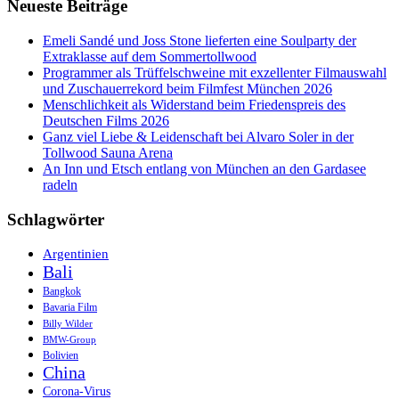
Neueste Beiträge
Schönste
in
der
Emeli Sandé und Joss Stone lieferten eine Soulparty der
Thailändischen
Extraklasse auf dem Sommertollwood
Andamanen-
Programmer als Trüffelschweine mit exzellenter Filmauswahl
See?
und Zuschauerrekord beim Filmfest München 2026
Menschlichkeit als Widerstand beim Friedenspreis des
Deutschen Films 2026
Ganz viel Liebe & Leidenschaft bei Alvaro Soler in der
Tollwood Sauna Arena
An Inn und Etsch entlang von München an den Gardasee
radeln
Schlagwörter
Argentinien
Bali
Bangkok
Bavaria Film
Billy Wilder
BMW-Group
Bolivien
China
Corona-Virus