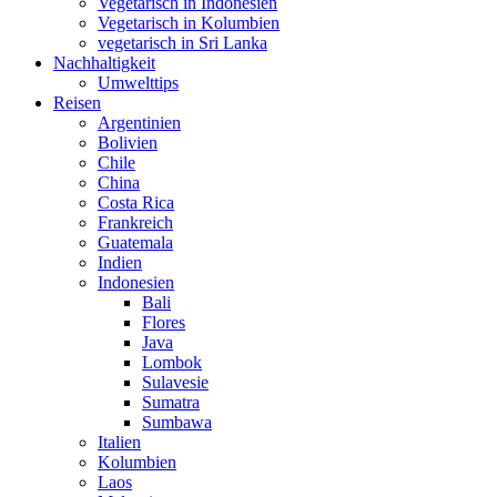
Vegetarisch in Indonesien
Vegetarisch in Kolumbien
vegetarisch in Sri Lanka
Nachhaltigkeit
Umwelttips
Reisen
Argentinien
Bolivien
Chile
China
Costa Rica
Frankreich
Guatemala
Indien
Indonesien
Bali
Flores
Java
Lombok
Sulavesie
Sumatra
Sumbawa
Italien
Kolumbien
Laos