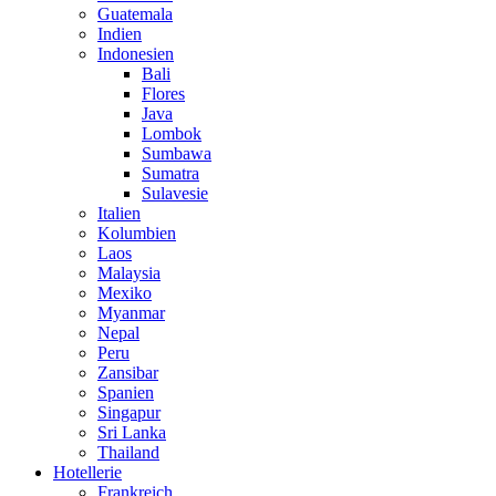
Guatemala
Indien
Indonesien
Bali
Flores
Java
Lombok
Sumbawa
Sumatra
Sulavesie
Italien
Kolumbien
Laos
Malaysia
Mexiko
Myanmar
Nepal
Peru
Zansibar
Spanien
Singapur
Sri Lanka
Thailand
Hotellerie
Frankreich