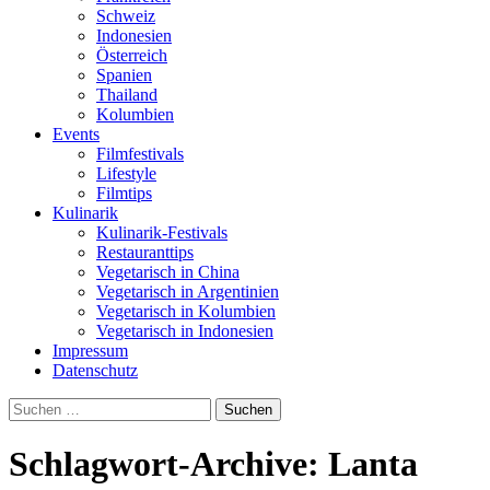
Schweiz
Indonesien
Österreich
Spanien
Thailand
Kolumbien
Events
Filmfestivals
Lifestyle
Filmtips
Kulinarik
Kulinarik-Festivals
Restauranttips
Vegetarisch in China
Vegetarisch in Argentinien
Vegetarisch in Kolumbien
Vegetarisch in Indonesien
Impressum
Datenschutz
Suchen
nach:
Schlagwort-Archive: Lanta