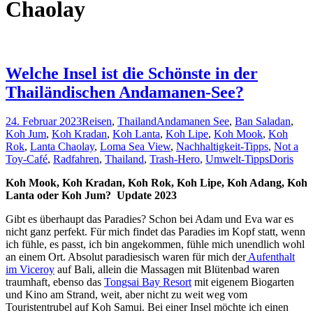
Chaolay
Welche Insel ist die Schönste in der
Thailändischen Andamanen-See?
24. Februar 2023
Reisen
,
Thailand
Andamanen See
,
Ban Saladan
,
Koh Jum
,
Koh Kradan
,
Koh Lanta
,
Koh Lipe
,
Koh Mook
,
Koh
Rok
,
Lanta Chaolay
,
Loma Sea View
,
Nachhaltigkeit-Tipps
,
Not a
Toy-Café
,
Radfahren
,
Thailand
,
Trash-Hero
,
Umwelt-Tipps
Doris
Koh Mook, Koh Kradan, Koh Rok, Koh Lipe, Koh Adang, Koh
Lanta oder Koh Jum? Update 2023
Gibt es überhaupt das Paradies? Schon bei Adam und Eva war es
nicht ganz perfekt. Für mich findet das Paradies im Kopf statt, wenn
ich fühle, es passt, ich bin angekommen, fühle mich unendlich wohl
an einem Ort. Absolut paradiesisch waren für mich der
Aufenthalt
im Viceroy
auf Bali, allein die Massagen mit Blütenbad waren
traumhaft, ebenso das
Tongsai Bay Resort
mit eigenem Biogarten
und Kino am Strand, weit, aber nicht zu weit weg vom
Touristentrubel auf Koh Samui. Bei einer Insel möchte ich einen