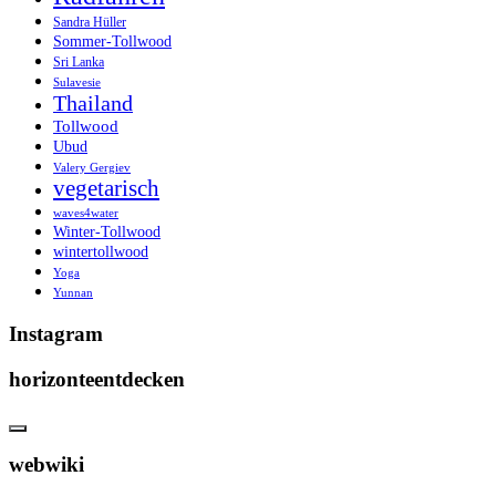
Sandra Hüller
Sommer-Tollwood
Sri Lanka
Sulavesie
Thailand
Tollwood
Ubud
Valery Gergiev
vegetarisch
waves4water
Winter-Tollwood
wintertollwood
Yoga
Yunnan
Instagram
horizonteentdecken
webwiki