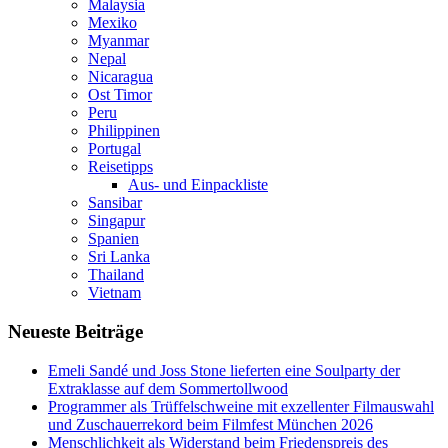
Malaysia
Mexiko
Myanmar
Nepal
Nicaragua
Ost Timor
Peru
Philippinen
Portugal
Reisetipps
Aus- und Einpackliste
Sansibar
Singapur
Spanien
Sri Lanka
Thailand
Vietnam
Neueste Beiträge
Emeli Sandé und Joss Stone lieferten eine Soulparty der
Extraklasse auf dem Sommertollwood
Programmer als Trüffelschweine mit exzellenter Filmauswahl
und Zuschauerrekord beim Filmfest München 2026
Menschlichkeit als Widerstand beim Friedenspreis des