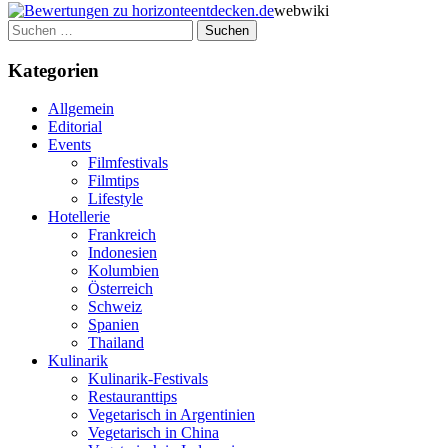
webwiki
Suchen
nach:
Kategorien
Allgemein
Editorial
Events
Filmfestivals
Filmtips
Lifestyle
Hotellerie
Frankreich
Indonesien
Kolumbien
Österreich
Schweiz
Spanien
Thailand
Kulinarik
Kulinarik-Festivals
Restauranttips
Vegetarisch in Argentinien
Vegetarisch in China