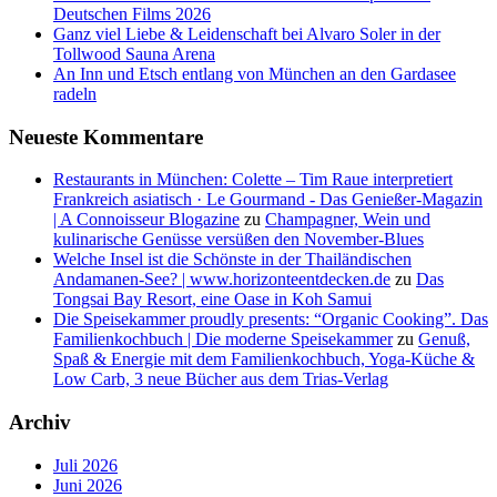
Deutschen Films 2026
Ganz viel Liebe & Leidenschaft bei Alvaro Soler in der
Tollwood Sauna Arena
An Inn und Etsch entlang von München an den Gardasee
radeln
Neueste Kommentare
Restaurants in München: Colette – Tim Raue interpretiert
Frankreich asiatisch · Le Gourmand - Das Genießer-Magazin
| A Connoisseur Blogazine
zu
Champagner, Wein und
kulinarische Genüsse versüßen den November-Blues
Welche Insel ist die Schönste in der Thailändischen
Andamanen-See? | www.horizonteentdecken.de
zu
Das
Tongsai Bay Resort, eine Oase in Koh Samui
Die Speisekammer proudly presents: “Organic Cooking”. Das
Familienkochbuch | Die moderne Speisekammer
zu
Genuß,
Spaß & Energie mit dem Familienkochbuch, Yoga-Küche &
Low Carb, 3 neue Bücher aus dem Trias-Verlag
Archiv
Juli 2026
Juni 2026