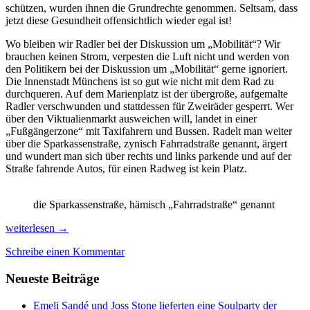
schützen, wurden ihnen die Grundrechte genommen. Seltsam, dass
jetzt diese Gesundheit offensichtlich wieder egal ist!
Wo bleiben wir Radler bei der Diskussion um „Mobilität“? Wir
brauchen keinen Strom, verpesten die Luft nicht und werden von
den Politikern bei der Diskussion um „Mobilität“ gerne ignoriert.
Die Innenstadt Münchens ist so gut wie nicht mit dem Rad zu
durchqueren. Auf dem Marienplatz ist der übergroße, aufgemalte
Radler verschwunden und stattdessen für Zweiräder gesperrt. Wer
über den Viktualienmarkt ausweichen will, landet in einer
„Fußgängerzone“ mit Taxifahrern und Bussen. Radelt man weiter
über die Sparkassenstraße, zynisch Fahrradstraße genannt, ärgert
und wundert man sich über rechts und links parkende und auf der
Straße fahrende Autos, für einen Radweg ist kein Platz.
die Sparkassenstraße, hämisch „Fahrradstraße“ genannt
Der
weiterlesen
→
Traum
Schreibe einen Kommentar
von
Gärten
Neueste Beiträge
statt
Autostau
in
Emeli Sandé und Joss Stone lieferten eine Soulparty der