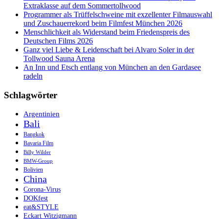
München
Extraklasse auf dem Sommertollwood
Programmer als Trüffelschweine mit exzellenter Filmauswahl
und Zuschauerrekord beim Filmfest München 2026
Menschlichkeit als Widerstand beim Friedenspreis des
Deutschen Films 2026
Ganz viel Liebe & Leidenschaft bei Alvaro Soler in der
Tollwood Sauna Arena
An Inn und Etsch entlang von München an den Gardasee
radeln
Schlagwörter
Argentinien
Bali
Bangkok
Bavaria Film
Billy Wilder
BMW-Group
Bolivien
China
Corona-Virus
DOKfest
eat&STYLE
Eckart Witzigmann