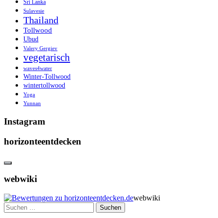
Sri Lanka
Sulavesie
Thailand
Tollwood
Ubud
Valery Gergiev
vegetarisch
waves4water
Winter-Tollwood
wintertollwood
Yoga
Yunnan
Instagram
horizonteentdecken
webwiki
webwiki
Suchen
nach: