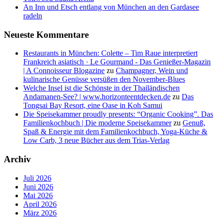
An Inn und Etsch entlang von München an den Gardasee
radeln
Neueste Kommentare
Restaurants in München: Colette – Tim Raue interpretiert
Frankreich asiatisch · Le Gourmand - Das Genießer-Magazin
| A Connoisseur Blogazine
zu
Champagner, Wein und
kulinarische Genüsse versüßen den November-Blues
Welche Insel ist die Schönste in der Thailändischen
Andamanen-See? | www.horizonteentdecken.de
zu
Das
Tongsai Bay Resort, eine Oase in Koh Samui
Die Speisekammer proudly presents: “Organic Cooking”. Das
Familienkochbuch | Die moderne Speisekammer
zu
Genuß,
Spaß & Energie mit dem Familienkochbuch, Yoga-Küche &
Low Carb, 3 neue Bücher aus dem Trias-Verlag
Archiv
Juli 2026
Juni 2026
Mai 2026
April 2026
März 2026