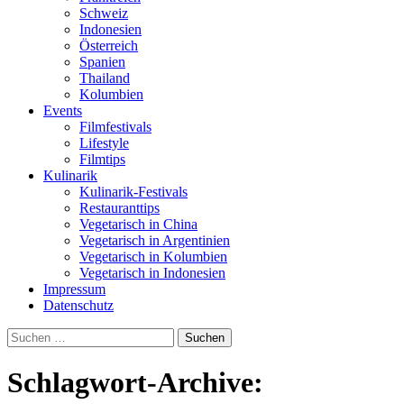
Schweiz
Indonesien
Österreich
Spanien
Thailand
Kolumbien
Events
Filmfestivals
Lifestyle
Filmtips
Kulinarik
Kulinarik-Festivals
Restauranttips
Vegetarisch in China
Vegetarisch in Argentinien
Vegetarisch in Kolumbien
Vegetarisch in Indonesien
Impressum
Datenschutz
Suchen
nach:
Schlagwort-Archive: