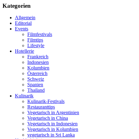
Kategorien
Allgemein
Editorial
Events
Filmfestivals
Filmtips
Lifestyle
Hotellerie
Frankreich
Indonesien
Kolumbien
Österreich
Schweiz
Spanien
Thailand
Kulinarik
Kulinarik-Festivals
Restauranttips
Vegetarisch in Argentinien
Vegetarisch in China
Vegetarisch in Indonesien
Vegetarisch in Kolumbien
vegetarisch in Sri Lanka