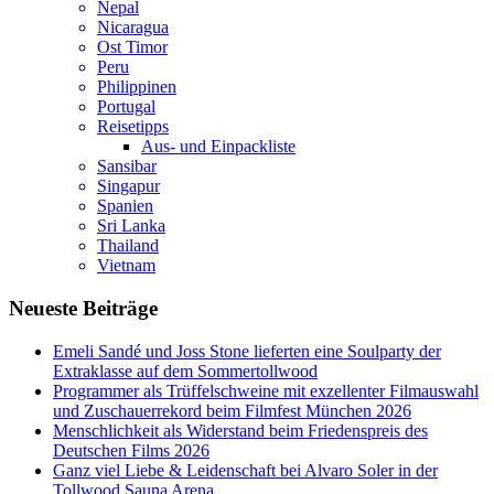
Nepal
Nicaragua
Ost Timor
Peru
Philippinen
Portugal
Reisetipps
Aus- und Einpackliste
Sansibar
Singapur
Spanien
Sri Lanka
Thailand
Vietnam
Neueste Beiträge
Emeli Sandé und Joss Stone lieferten eine Soulparty der
Extraklasse auf dem Sommertollwood
Programmer als Trüffelschweine mit exzellenter Filmauswahl
und Zuschauerrekord beim Filmfest München 2026
Menschlichkeit als Widerstand beim Friedenspreis des
Deutschen Films 2026
Ganz viel Liebe & Leidenschaft bei Alvaro Soler in der
Tollwood Sauna Arena