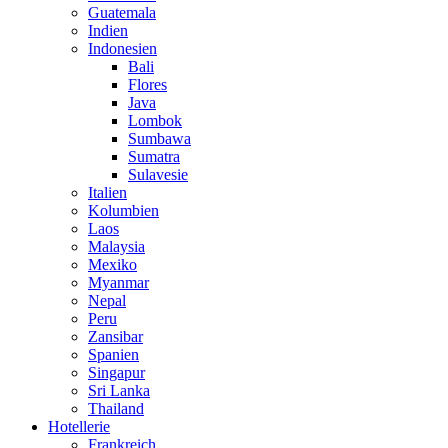
Guatemala
Indien
Indonesien
Bali
Flores
Java
Lombok
Sumbawa
Sumatra
Sulavesie
Italien
Kolumbien
Laos
Malaysia
Mexiko
Myanmar
Nepal
Peru
Zansibar
Spanien
Singapur
Sri Lanka
Thailand
Hotellerie
Frankreich