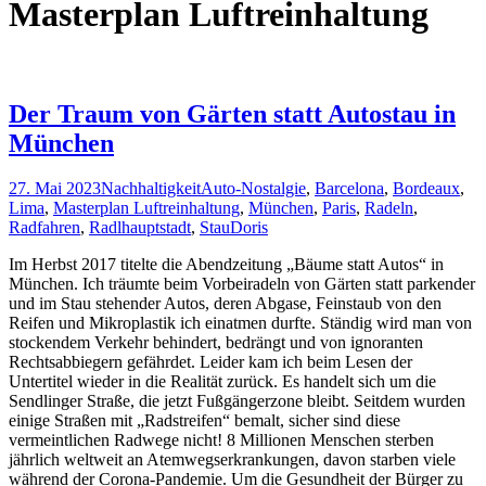
Masterplan Luftreinhaltung
Der Traum von Gärten statt Autostau in
München
27. Mai 2023
Nachhaltigkeit
Auto-Nostalgie
,
Barcelona
,
Bordeaux
,
Lima
,
Masterplan Luftreinhaltung
,
München
,
Paris
,
Radeln
,
Radfahren
,
Radlhauptstadt
,
Stau
Doris
Im Herbst 2017 titelte die Abendzeitung „Bäume statt Autos“ in
München. Ich träumte beim Vorbeiradeln von Gärten statt parkender
und im Stau stehender Autos, deren Abgase, Feinstaub von den
Reifen und Mikroplastik ich einatmen durfte. Ständig wird man von
stockendem Verkehr behindert, bedrängt und von ignoranten
Rechtsabbiegern gefährdet. Leider kam ich beim Lesen der
Untertitel wieder in die Realität zurück. Es handelt sich um die
Sendlinger Straße, die jetzt Fußgängerzone bleibt. Seitdem wurden
einige Straßen mit „Radstreifen“ bemalt, sicher sind diese
vermeintlichen Radwege nicht! 8 Millionen Menschen sterben
jährlich weltweit an Atemwegserkrankungen, davon starben viele
während der Corona-Pandemie. Um die Gesundheit der Bürger zu