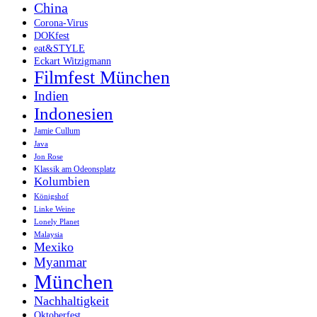
China
Corona-Virus
DOKfest
eat&STYLE
Eckart Witzigmann
Filmfest München
Indien
Indonesien
Jamie Cullum
Java
Jon Rose
Klassik am Odeonsplatz
Kolumbien
Königshof
Linke Weine
Lonely Planet
Malaysia
Mexiko
Myanmar
München
Nachhaltigkeit
Oktoberfest