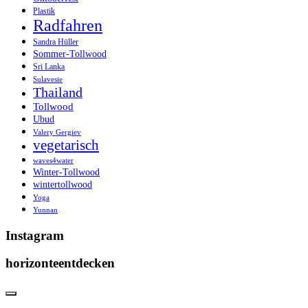
Plastik
Radfahren
Sandra Hüller
Sommer-Tollwood
Sri Lanka
Sulavesie
Thailand
Tollwood
Ubud
Valery Gergiev
vegetarisch
waves4water
Winter-Tollwood
wintertollwood
Yoga
Yunnan
Instagram
horizonteentdecken