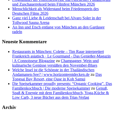
und Zuschauerrekord beim Filmfest München 2026
Menschlichkeit als Widerstand beim Friedenspreis des
Deutschen Films 2026
Ganz viel Liebe & Leidenschaft bei Alvaro Soler in der
Tollwood Sauna Arena
An Inn und Etsch entlang von München an den Gardasee
radeln
Neueste Kommentare
Restaurants in München: Colette – Tim Raue interpretiert
Frankreich asiatisch · Le Gourmand - Das Genießer-Magazin
| A Connoisseur Blogazine
zu
Champagner, Wein und
kulinarische Genüsse versüßen den November-Blues
Welche Insel ist die Schönste in der Thailändischen
Andamanen-See? | www.horizonteentdecken.de
zu
Das
Tongsai Bay Resort, eine Oase in Koh Samui
Die Speisekammer proudly presents: “Organic Cooking”. Das
Familienkochbuch | Die moderne Speisekammer
zu
Genuß,
Spaß & Energie mit dem Familienkochbuch, Yoga-Küche &
Low Carb, 3 neue Bücher aus dem Trias-Verlag
Archiv