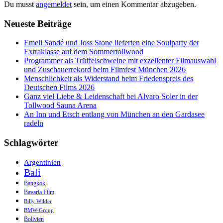
Du musst
angemeldet
sein, um einen Kommentar abzugeben.
Neueste Beiträge
Emeli Sandé und Joss Stone lieferten eine Soulparty der
Extraklasse auf dem Sommertollwood
Programmer als Trüffelschweine mit exzellenter Filmauswahl
und Zuschauerrekord beim Filmfest München 2026
Menschlichkeit als Widerstand beim Friedenspreis des
Deutschen Films 2026
Ganz viel Liebe & Leidenschaft bei Alvaro Soler in der
Tollwood Sauna Arena
An Inn und Etsch entlang von München an den Gardasee
radeln
Schlagwörter
Argentinien
Bali
Bangkok
Bavaria Film
Billy Wilder
BMW-Group
Bolivien