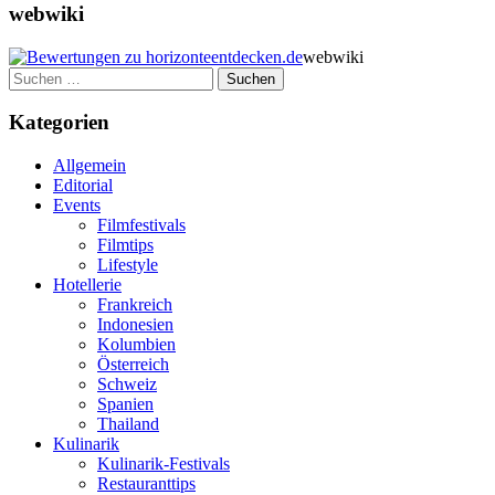
webwiki
webwiki
Suchen
nach:
Kategorien
Allgemein
Editorial
Events
Filmfestivals
Filmtips
Lifestyle
Hotellerie
Frankreich
Indonesien
Kolumbien
Österreich
Schweiz
Spanien
Thailand
Kulinarik
Kulinarik-Festivals
Restauranttips