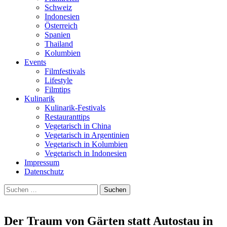
Schweiz
Indonesien
Österreich
Spanien
Thailand
Kolumbien
Events
Filmfestivals
Lifestyle
Filmtips
Kulinarik
Kulinarik-Festivals
Restauranttips
Vegetarisch in China
Vegetarisch in Argentinien
Vegetarisch in Kolumbien
Vegetarisch in Indonesien
Impressum
Datenschutz
Suchen
nach:
Der Traum von Gärten statt Autostau in