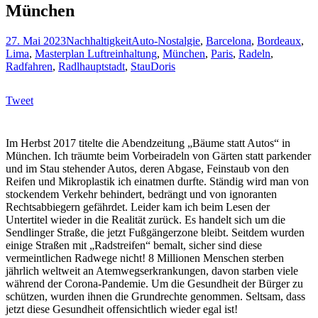
München
27. Mai 2023
Nachhaltigkeit
Auto-Nostalgie
,
Barcelona
,
Bordeaux
,
Lima
,
Masterplan Luftreinhaltung
,
München
,
Paris
,
Radeln
,
Radfahren
,
Radlhauptstadt
,
Stau
Doris
Tweet
Im Herbst 2017 titelte die Abendzeitung „Bäume statt Autos“ in
München. Ich träumte beim Vorbeiradeln von Gärten statt parkender
und im Stau stehender Autos, deren Abgase, Feinstaub von den
Reifen und Mikroplastik ich einatmen durfte. Ständig wird man von
stockendem Verkehr behindert, bedrängt und von ignoranten
Rechtsabbiegern gefährdet. Leider kam ich beim Lesen der
Untertitel wieder in die Realität zurück. Es handelt sich um die
Sendlinger Straße, die jetzt Fußgängerzone bleibt. Seitdem wurden
einige Straßen mit „Radstreifen“ bemalt, sicher sind diese
vermeintlichen Radwege nicht! 8 Millionen Menschen sterben
jährlich weltweit an Atemwegserkrankungen, davon starben viele
während der Corona-Pandemie. Um die Gesundheit der Bürger zu
schützen, wurden ihnen die Grundrechte genommen. Seltsam, dass
jetzt diese Gesundheit offensichtlich wieder egal ist!