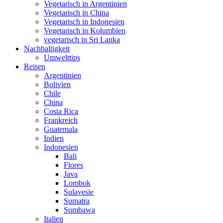
Vegetarisch in Argentinien
Vegetarisch in China
Vegetarisch in Indonesien
Vegetarisch in Kolumbien
vegetarisch in Sri Lanka
Nachhaltigkeit
Umwelttips
Reisen
Argentinien
Bolivien
Chile
China
Costa Rica
Frankreich
Guatemala
Indien
Indonesien
Bali
Flores
Java
Lombok
Sulavesie
Sumatra
Sumbawa
Italien