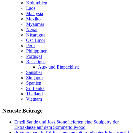
Kolumbien
Laos
Malaysia
Mexiko
Myanmar
Nepal
Nicaragua
Ost Timor
Peru
Philippinen
Portugal
Reisetipps
Aus- und Einpackliste
Sansibar
Singapur
Spanien
Sri Lanka
Thailand
Vietnam
Neueste Beiträge
Emeli Sandé und Joss Stone lieferten eine Soulparty der
Extraklasse auf dem Sommertollwood
Programmer als Trüffelschweine mit exzellenter Filmauswahl