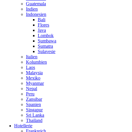
Guatemala
Indien
Indonesien
Bali
Flores
Java
Lombok
Sumbawa
Sumatra
Sulavesie
Italien
Kolumbien
Laos
Malaysia
Mexiko
Myanmar
Nepal
Peru
Zansibar
Spanien
Singapur
Sri Lanka
Thailand
Hotellerie
Frankreich