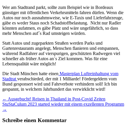
Wer am Stadtrand parkt, sollte zum Beispiel wie in Bordeaux
günstiger mit öffentlichen Verkehrsmitteln fahren dürfen. Wenn die
Autos nur noch ausnahmsweise, wie E-Taxis und Lieferfahrzeuge,
gäbe es weder Staus noch Schadstoffbelastung. Nicht nur Radler
könnten aufatmen, es gäbe Platz und wäre ungefährlich, so dass
mehr Menschen auf´s Rad umsteigen würden.
Statt Autos und zugeparkten Straßen werden Parks und
Gartenrestaurants angelegt, Menschen flanieren und entspannen,
während Radfahrer auf vierspurigen, geschützten Radwegen viel
schneller als früher Autos an´s Ziel kommen. Was für eine
Lebensqualität wäre möglich!
Die Stadt München hatte einen
Masterplan Luftreinhaltung vom
Stadtrat
verabschieded, der mit 1 Milliarde! Fördergeldern vom
Bund gesponsert wird und Fahrverbote verhindern soll! Ich bin
gespannt, in welchem Jahrhundert das verwirklicht wird!
Beitrags-
←
Ausgebucht! Reisen in Thailand in Post-Covid Zeiten
StuStaCulum 2023 started wieder mit einem exzellenten Programm
Navigation
→
Schreibe einen Kommentar