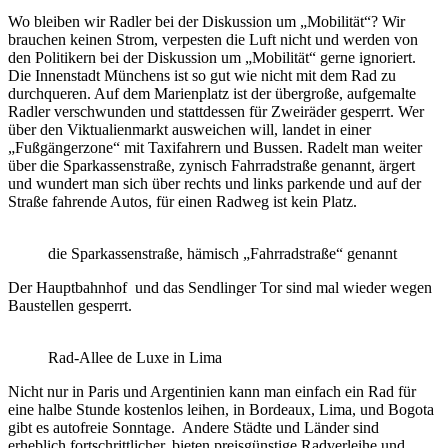
Wo bleiben wir Radler bei der Diskussion um „Mobilität“? Wir
brauchen keinen Strom, verpesten die Luft nicht und werden von
den Politikern bei der Diskussion um „Mobilität“ gerne ignoriert.
Die Innenstadt Münchens ist so gut wie nicht mit dem Rad zu
durchqueren. Auf dem Marienplatz ist der übergroße, aufgemalte
Radler verschwunden und stattdessen für Zweiräder gesperrt. Wer
über den Viktualienmarkt ausweichen will, landet in einer
„Fußgängerzone“ mit Taxifahrern und Bussen. Radelt man weiter
über die Sparkassenstraße, zynisch Fahrradstraße genannt, ärgert
und wundert man sich über rechts und links parkende und auf der
Straße fahrende Autos, für einen Radweg ist kein Platz.
die Sparkassenstraße, hämisch „Fahrradstraße“ genannt
Der Hauptbahnhof und das Sendlinger Tor sind mal wieder wegen
Baustellen gesperrt.
Rad-Allee de Luxe in Lima
Nicht nur in Paris und Argentinien kann man einfach ein Rad für
eine halbe Stunde kostenlos leihen, in Bordeaux, Lima, und Bogota
gibt es autofreie Sonntage. Andere Städte und Länder sind
erheblich fortschrittlicher, bieten preisgünstige Radverleihe und