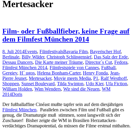
Mertesacker
Film- oder Fußballfieber, keine Frage auf
dem Filmfest München 2014
8. Juli 2014
Events
,
Filmfestivals
Bavaria Film
,
Bayerischer Hof
,
Berlinale
,
Billy Wilder
,
Christoph Schlingensief
,
Das Salz der Erde
,
Dessau Dancers
,
Die Karte meiner Träume
,
Director´s Cut
,
Fedora
,
Filmfest München 2014
,
Filmfestspiele von Cannes
,
Fußball
,
Gergiev
,
H´ ugos
,
Helena Bonham-Carter
,
Henry Fonda
,
Jean-
Pierre Jeunet
,
Mertesacker
,
Movie meets Media
,
P1
,
Ralf Westhoff
,
Shoppen
,
Sunset Boulevard
,
Tilda Swinton
,
Udo Kier
,
Ufa Fiction
,
William Holden
,
Wim Wenders
,
Wir sind die Neuen
,
WM
2014
Doris
Der fußballaffine Cinéast mußte tapfer sein auf dem diesjährigen
Filmfest München
. Parallelen zwischen Film und Fußball gibt es
genug, die Dramaturgie muß stimmen, sonst langweilt sich der
Zuschauer! Bisher zeigte die WM in Brasilien Herzattacken-
verdächtiges Dramapotential, da müssen die Filme erstmal mithalten.