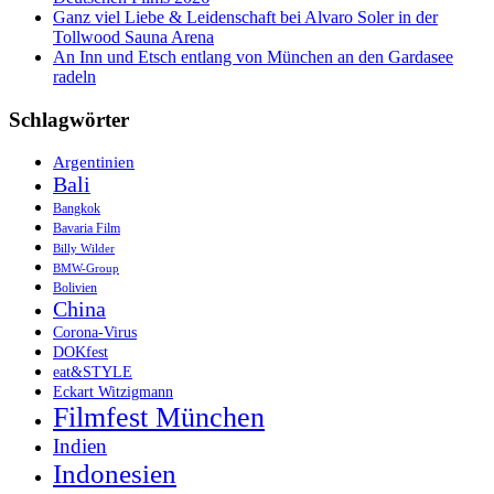
Ganz viel Liebe & Leidenschaft bei Alvaro Soler in der
Tollwood Sauna Arena
An Inn und Etsch entlang von München an den Gardasee
radeln
Schlagwörter
Argentinien
Bali
Bangkok
Bavaria Film
Billy Wilder
BMW-Group
Bolivien
China
Corona-Virus
DOKfest
eat&STYLE
Eckart Witzigmann
Filmfest München
Indien
Indonesien