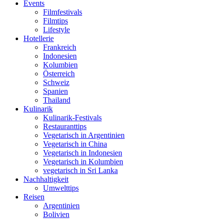
Events
Filmfestivals
Filmtips
Lifestyle
Hotellerie
Frankreich
Indonesien
Kolumbien
Österreich
Schweiz
Spanien
Thailand
Kulinarik
Kulinarik-Festivals
Restauranttips
Vegetarisch in Argentinien
Vegetarisch in China
Vegetarisch in Indonesien
Vegetarisch in Kolumbien
vegetarisch in Sri Lanka
Nachhaltigkeit
Umwelttips
Reisen
Argentinien
Bolivien