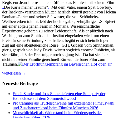
Regisseur Jean-Pierre Jeunet eröffnete das Filmfest mit seinem Film
„
Die Karte meiner Träume“
.
Mit dem Vater, einem Spät-Cowboy,
der Insekten- verrrückten Mutter, herrlich skurril gespielt von Helena
Bonham-Carter und seiner Schwester, die von Schönheits-
Wettbewerben träumt, lebt der hochbegabte, zehnjährige T.S. Spivet
auf einer abgelegenen Farm in Montana. Wissenschaftliche
Experimente gehören zu seiner Leidenschaft. Als er plötzlich nach
Washington zum Smithsonian Institut eingeladen wird, um einen
Preis für seine Erfindung zu erhalten, begibt er sich heimlich per
Zug auf eine abenteuerliche Reise. G.H. Gibson vom Smithsonian,
gierig gespielt von Judy Davis, wittert sogleich enorme Publicity, als
sie erfährt, daß der Preisträger noch so jung ist. Da hat sie aber
nicht mit seiner Familie gerechnet! Ein wunderbarer Film zum
Träumen.
Film-
weiterlesen
→
oder
Fußballfieber,
Neueste Beiträge
keine
Frage
Emeli Sandé und Joss Stone lieferten eine Soulparty der
auf
Extraklasse auf dem Sommertollwood
dem
Programmer als Trüffelschweine mit exzellenter Filmauswahl
Filmfest
und Zuschauerrekord beim Filmfest München 2026
München
Menschlichkeit als Widerstand beim Friedenspreis des
2014
Deutschen Films 2026