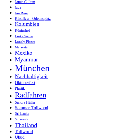
Jamie Cullum
Java
Jon Rose
Klassik am Odeonsplatz
Kolumbien
Königshof
Linke Weine
Lonely Planet
Malaysia
Mexiko
Myanmar
München
Nachhaltigkeit
Oktoberfest
Plastik
Radfahren
Sandra Hüller
Sommer-Tollwood
Sri Lanka
Sulavesie
Thailand
Tollwood
Ubud