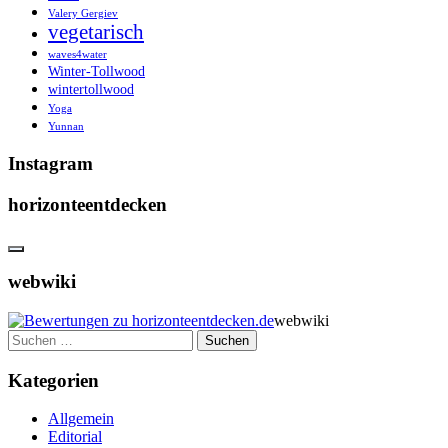
Valery Gergiev
vegetarisch
waves4water
Winter-Tollwood
wintertollwood
Yoga
Yunnan
Instagram
horizonteentdecken
webwiki
webwiki
Suchen
nach:
Kategorien
Allgemein
Editorial