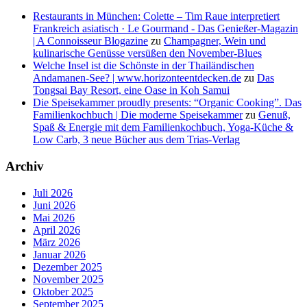
Restaurants in München: Colette – Tim Raue interpretiert
Frankreich asiatisch · Le Gourmand - Das Genießer-Magazin
| A Connoisseur Blogazine
zu
Champagner, Wein und
kulinarische Genüsse versüßen den November-Blues
Welche Insel ist die Schönste in der Thailändischen
Andamanen-See? | www.horizonteentdecken.de
zu
Das
Tongsai Bay Resort, eine Oase in Koh Samui
Die Speisekammer proudly presents: “Organic Cooking”. Das
Familienkochbuch | Die moderne Speisekammer
zu
Genuß,
Spaß & Energie mit dem Familienkochbuch, Yoga-Küche &
Low Carb, 3 neue Bücher aus dem Trias-Verlag
Archiv
Juli 2026
Juni 2026
Mai 2026
April 2026
März 2026
Januar 2026
Dezember 2025
November 2025
Oktober 2025
September 2025