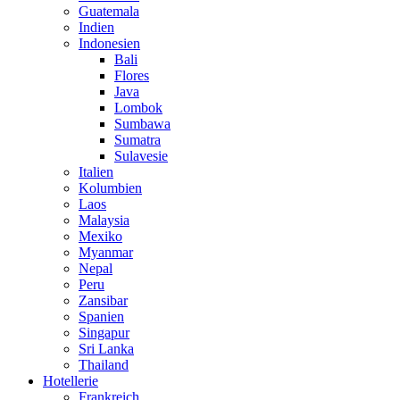
Guatemala
Indien
Indonesien
Bali
Flores
Java
Lombok
Sumbawa
Sumatra
Sulavesie
Italien
Kolumbien
Laos
Malaysia
Mexiko
Myanmar
Nepal
Peru
Zansibar
Spanien
Singapur
Sri Lanka
Thailand
Hotellerie
Frankreich