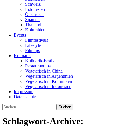
Schweiz
Indonesien
Österreich
Spanien
Thailand
Kolumbien
Events
Filmfestivals
Lifestyle
Filmtips
Kulinarik
Kulinarik-Festivals
Restauranttips
Vegetarisch in China
Vegetarisch in Argentinien
Vegetarisch in Kolumbien
Vegetarisch in Indonesien
Impressum
Datenschutz
Suchen
nach:
Schlagwort-Archive: