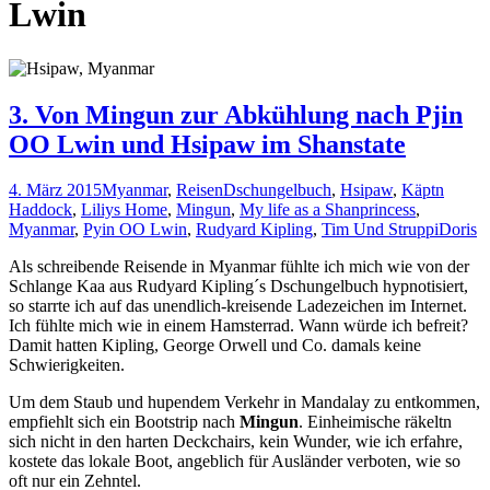
Lwin
3. Von Mingun zur Abkühlung nach Pjin
OO Lwin und Hsipaw im Shanstate
4. März 2015
Myanmar
,
Reisen
Dschungelbuch
,
Hsipaw
,
Käptn
Haddock
,
Liliys Home
,
Mingun
,
My life as a Shanprincess
,
Myanmar
,
Pyin OO Lwin
,
Rudyard Kipling
,
Tim Und Struppi
Doris
Als schreibende Reisende in Myanmar fühlte ich mich wie von der
Schlange Kaa aus Rudyard Kipling´s Dschungelbuch hypnotisiert,
so starrte ich auf das unendlich-kreisende Ladezeichen im Internet.
Ich fühlte mich wie in einem Hamsterrad. Wann würde ich befreit?
Damit hatten Kipling, George Orwell und Co. damals keine
Schwierigkeiten.
Um dem Staub und hupendem Verkehr in Mandalay zu entkommen,
empfiehlt sich ein Bootstrip nach
Mingun
. Einheimische räkeltn
sich nicht in den harten Deckchairs, kein Wunder, wie ich erfahre,
kostete das lokale Boot, angeblich für Ausländer verboten, wie so
oft nur ein Zehntel.