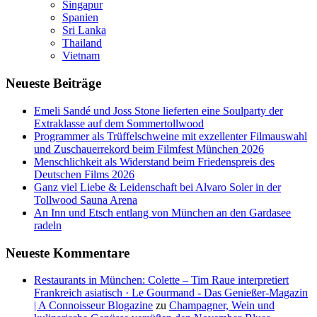
Singapur
Spanien
Sri Lanka
Thailand
Vietnam
Neueste Beiträge
Emeli Sandé und Joss Stone lieferten eine Soulparty der
Extraklasse auf dem Sommertollwood
Programmer als Trüffelschweine mit exzellenter Filmauswahl
und Zuschauerrekord beim Filmfest München 2026
Menschlichkeit als Widerstand beim Friedenspreis des
Deutschen Films 2026
Ganz viel Liebe & Leidenschaft bei Alvaro Soler in der
Tollwood Sauna Arena
An Inn und Etsch entlang von München an den Gardasee
radeln
Neueste Kommentare
Restaurants in München: Colette – Tim Raue interpretiert
Frankreich asiatisch · Le Gourmand - Das Genießer-Magazin
| A Connoisseur Blogazine
zu
Champagner, Wein und