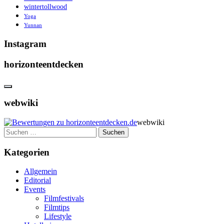
wintertollwood
Yoga
Yunnan
Instagram
horizonteentdecken
webwiki
webwiki
Suchen
nach:
Kategorien
Allgemein
Editorial
Events
Filmfestivals
Filmtips
Lifestyle