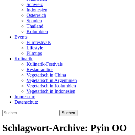
Schweiz
Indonesien
Österreich
Spanien
Thailand
Kolumbien
Events
Filmfestivals
Lifestyle
Filmtips
Kulinarik
Kulinarik-Festivals
Restauranttips
Vegetarisch in China
Vegetarisch in Argentinien
Vegetarisch in Kolumbien
Vegetarisch in Indonesien
Impressum
Datenschutz
Suchen
nach:
Schlagwort-Archive: Pyin OO