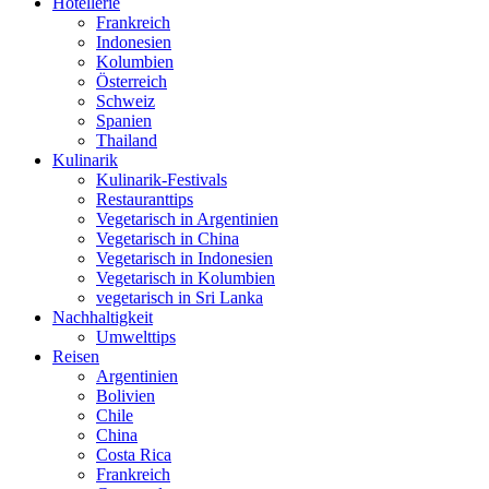
Hotellerie
Frankreich
Indonesien
Kolumbien
Österreich
Schweiz
Spanien
Thailand
Kulinarik
Kulinarik-Festivals
Restauranttips
Vegetarisch in Argentinien
Vegetarisch in China
Vegetarisch in Indonesien
Vegetarisch in Kolumbien
vegetarisch in Sri Lanka
Nachhaltigkeit
Umwelttips
Reisen
Argentinien
Bolivien
Chile
China
Costa Rica
Frankreich