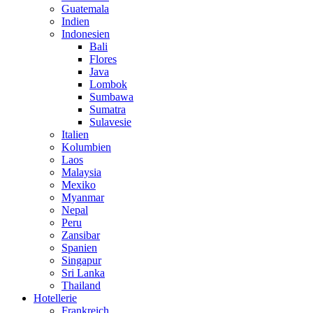
Guatemala
Indien
Indonesien
Bali
Flores
Java
Lombok
Sumbawa
Sumatra
Sulavesie
Italien
Kolumbien
Laos
Malaysia
Mexiko
Myanmar
Nepal
Peru
Zansibar
Spanien
Singapur
Sri Lanka
Thailand
Hotellerie
Frankreich