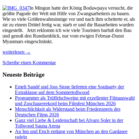
In Mingun hatte der König Bodawpaya versucht, die
größte Pagode der Welt mit Hilfe von Zwangsarbeitern zu bauen.
Wie so viele Größenwahnsinnige vor und nach ihm scheiterte er, als
sie zu einem Drittel fertig war, starb er und die Bauarbeiten wurden
eingestellt. Jetzt erklomm ich wie viele Touristen barfuß den Bau
und genoß den Rundumblick, nur vom ewigen Februar-Dunst
Myanmars eingeschränkt.
3.
weiterlesen
→
Von
Schreibe einen Kommentar
Mingun
zur
Neueste Beiträge
Abkühlung
nach
Pjin
Emeli Sandé und Joss Stone lieferten eine Soulparty der
OO
Extraklasse auf dem Sommertollwood
Lwin
Programmer als Trüffelschweine mit exzellenter Filmauswahl
und
und Zuschauerrekord beim Filmfest München 2026
Hsipaw
Menschlichkeit als Widerstand beim Friedenspreis des
im
Deutschen Films 2026
Shanstate
Ganz viel Liebe & Leidenschaft bei Alvaro Soler in der
Tollwood Sauna Arena
An Inn und Etsch entlang von München an den Gardasee
radeln