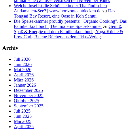
kulinarische Genüsse versüßen den November-Blues
Welche Insel ist die Schönste in der Thailändischen
Andamanen-See? | www.horizonteentdecken.de
zu
Das
Tongsai Bay Resort, eine Oase in Koh Samui
Die Speisekammer proudly presents: “Organic Cooking”. Das
Familienkochbuch | Die moderne Speisekammer
zu
Genuß,
Spaß & Energie mit dem Familienkochbuch, Yoga-Küche &
Low Carb, 3 neue Bücher aus dem Trias-Verlag
Archiv
Juli 2026
Juni 2026
Mai 2026
April 2026
März 2026
Januar 2026
Dezember 2025
November 2025
Oktober 2025
September 2025
Juli 2025
Juni 2025
Mai 2025
April 2025