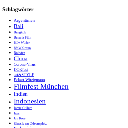
Schlagwörter
Argentinien
Bali
Bangkok
Bavaria Film
Billy Wilder
BMW-Group
Bolivien
China
Corona-Virus
DOKfest
eat&STYLE
Eckart Witzigmann
Filmfest München
Indien
Indonesien
Jamie Cullum
Java
Jon Rose
Klassik am Odeonsplatz