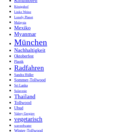
Kolumbien
Königshof
Linke Weine
Lonely Planet
Malaysia
Mexiko
Myanmar
München
Nachhaltigkeit
Oktoberfest
Plastik
Radfahren
Sandra Hüller
Sommer-Tollwood
Sri Lanka
Sulavesie
Thailand
Tollwood
Ubud
Valery Gergiev
vegetarisch
waves4water
Winter-Tollwood