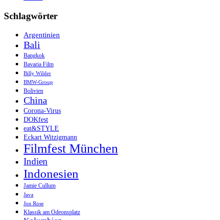
Schlagwörter
Argentinien
Bali
Bangkok
Bavaria Film
Billy Wilder
BMW-Group
Bolivien
China
Corona-Virus
DOKfest
eat&STYLE
Eckart Witzigmann
Filmfest München
Indien
Indonesien
Jamie Cullum
Java
Jon Rose
Klassik am Odeonsplatz