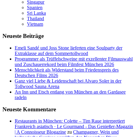
Singapur
Spanien
Sri Lanka
Thailand
Vietnam
Neueste Beiträge
Emeli Sandé und Joss Stone lieferten eine Soulparty der
Extraklasse auf dem Sommertollwood
Programmer als Trüffelschweine mit exzellenter Filmauswahl
und Zuschauerrekord beim Filmfest München 2026
Menschlichkeit als Widerstand beim Friedenspreis des
Deutschen Films 2026
Ganz viel Liebe & Leidenschaft bei Alvaro Soler in der
Tollwood Sauna Arena
An Inn und Etsch entlang von München an den Gardasee
radeln
Neueste Kommentare
Restaurants in München: Colette – Tim Raue interpretiert
Frankreich asiatisch · Le Gourmand - Das Genießer-Magazin
| A Connoisseur Blogazine
zu
Champagner, Wein und