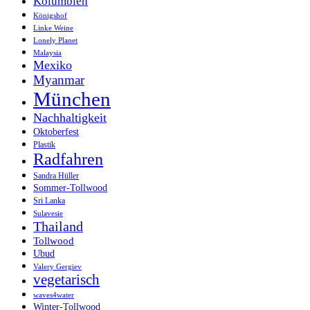
Kolumbien
Königshof
Linke Weine
Lonely Planet
Malaysia
Mexiko
Myanmar
München
Nachhaltigkeit
Oktoberfest
Plastik
Radfahren
Sandra Hüller
Sommer-Tollwood
Sri Lanka
Sulavesie
Thailand
Tollwood
Ubud
Valery Gergiev
vegetarisch
waves4water
Winter-Tollwood