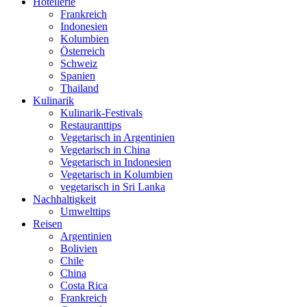
Hotellerie
Frankreich
Indonesien
Kolumbien
Österreich
Schweiz
Spanien
Thailand
Kulinarik
Kulinarik-Festivals
Restauranttips
Vegetarisch in Argentinien
Vegetarisch in China
Vegetarisch in Indonesien
Vegetarisch in Kolumbien
vegetarisch in Sri Lanka
Nachhaltigkeit
Umwelttips
Reisen
Argentinien
Bolivien
Chile
China
Costa Rica
Frankreich