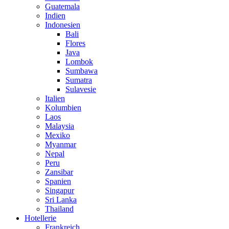
Guatemala
Indien
Indonesien
Bali
Flores
Java
Lombok
Sumbawa
Sumatra
Sulavesie
Italien
Kolumbien
Laos
Malaysia
Mexiko
Myanmar
Nepal
Peru
Zansibar
Spanien
Singapur
Sri Lanka
Thailand
Hotellerie
Frankreich