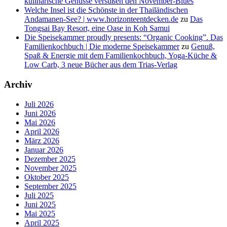
kulinarische Genüsse versüßen den November-Blues
Welche Insel ist die Schönste in der Thailändischen
Andamanen-See? | www.horizonteentdecken.de
zu
Das
Tongsai Bay Resort, eine Oase in Koh Samui
Die Speisekammer proudly presents: “Organic Cooking”. Das
Familienkochbuch | Die moderne Speisekammer
zu
Genuß,
Spaß & Energie mit dem Familienkochbuch, Yoga-Küche &
Low Carb, 3 neue Bücher aus dem Trias-Verlag
Archiv
Juli 2026
Juni 2026
Mai 2026
April 2026
März 2026
Januar 2026
Dezember 2025
November 2025
Oktober 2025
September 2025
Juli 2025
Juni 2025
Mai 2025
April 2025