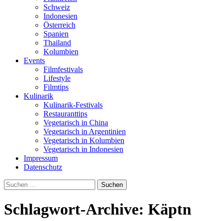
Schweiz
Indonesien
Österreich
Spanien
Thailand
Kolumbien
Events
Filmfestivals
Lifestyle
Filmtips
Kulinarik
Kulinarik-Festivals
Restauranttips
Vegetarisch in China
Vegetarisch in Argentinien
Vegetarisch in Kolumbien
Vegetarisch in Indonesien
Impressum
Datenschutz
Suchen
nach:
Schlagwort-Archive: Käptn