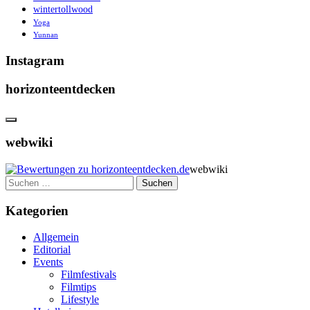
wintertollwood
Yoga
Yunnan
Instagram
horizonteentdecken
webwiki
webwiki
Suchen
nach:
Kategorien
Allgemein
Editorial
Events
Filmfestivals
Filmtips
Lifestyle