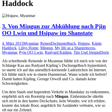
Haddock
3. Von Mingun zur Abkühlung nach Pjin
OO Lwin und Hsipaw im Shanstate
4. März 2015
Myanmar
,
Reisen
Dschungelbuch
,
Hsipaw
,
Käptn
Haddock
,
Liliys Home
,
Mingun
,
My life as a Shanprincess
,
Myanmar
,
Pyin OO Lwin
,
Rudyard Kipling
,
Tim Und Struppi
Doris
Als schreibende Reisende in Myanmar fühlte ich mich wie von der
Schlange Kaa aus Rudyard Kipling´s Dschungelbuch hypnotisiert,
so starrte ich auf das unendlich-kreisende Ladezeichen im Internet.
Ich fühlte mich wie in einem Hamsterrad. Wann würde ich befreit?
Damit hatten Kipling, George Orwell und Co. damals keine
Schwierigkeiten.
Um dem Staub und hupendem Verkehr in Mandalay zu entkommen,
empfiehlt sich ein Bootstrip nach
Mingun
. Einheimische räkeltn
sich nicht in den harten Deckchairs, kein Wunder, wie ich erfahre,
kostete das lokale Boot, angeblich für Ausländer verboten, wie so
oft nur ein Zehntel.