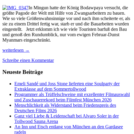
In Mingun hatte der König Bodawpaya versucht, die
größte Pagode der Welt mit Hilfe von Zwangsarbeitern zu bauen.
Wie so viele Größenwahnsinnige vor und nach ihm scheiterte er, als
sie zu einem Drittel fertig war, starb er und die Bauarbeiten wurden
eingestellt. Jetzt erklomm ich wie viele Touristen barfuß den Bau
und genoß den Rundumblick, nur vom ewigen Februar-Dunst
Myanmars eingeschränkt.
3.
weiterlesen
→
Von
Schreibe einen Kommentar
Mingun
zur
Neueste Beiträge
Abkühlung
nach
Pjin
Emeli Sandé und Joss Stone lieferten eine Soulparty der
OO
Extraklasse auf dem Sommertollwood
Lwin
Programmer als Trüffelschweine mit exzellenter Filmauswahl
und
und Zuschauerrekord beim Filmfest München 2026
Hsipaw
Menschlichkeit als Widerstand beim Friedenspreis des
im
Deutschen Films 2026
Shanstate
Ganz viel Liebe & Leidenschaft bei Alvaro Soler in der
Tollwood Sauna Arena
An Inn und Etsch entlang von München an den Gardasee
radeln