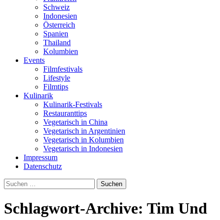
Schweiz
Indonesien
Österreich
Spanien
Thailand
Kolumbien
Events
Filmfestivals
Lifestyle
Filmtips
Kulinarik
Kulinarik-Festivals
Restauranttips
Vegetarisch in China
Vegetarisch in Argentinien
Vegetarisch in Kolumbien
Vegetarisch in Indonesien
Impressum
Datenschutz
Suchen
nach:
Schlagwort-Archive: Tim Und