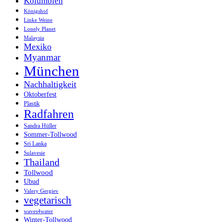
Kolumbien
Königshof
Linke Weine
Lonely Planet
Malaysia
Mexiko
Myanmar
München
Nachhaltigkeit
Oktoberfest
Plastik
Radfahren
Sandra Hüller
Sommer-Tollwood
Sri Lanka
Sulavesie
Thailand
Tollwood
Ubud
Valery Gergiev
vegetarisch
waves4water
Winter-Tollwood