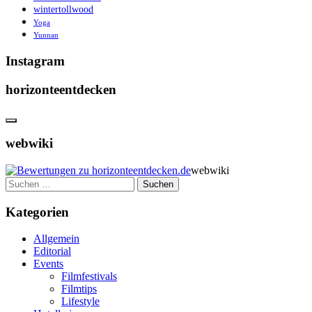
wintertollwood
Yoga
Yunnan
Instagram
horizonteentdecken
webwiki
webwiki
Suchen
nach:
Kategorien
Allgemein
Editorial
Events
Filmfestivals
Filmtips
Lifestyle