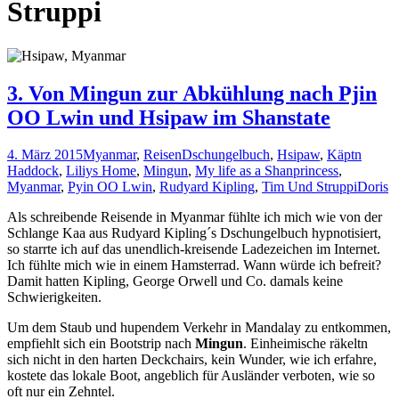
Struppi
3. Von Mingun zur Abkühlung nach Pjin
OO Lwin und Hsipaw im Shanstate
4. März 2015
Myanmar
,
Reisen
Dschungelbuch
,
Hsipaw
,
Käptn
Haddock
,
Liliys Home
,
Mingun
,
My life as a Shanprincess
,
Myanmar
,
Pyin OO Lwin
,
Rudyard Kipling
,
Tim Und Struppi
Doris
Als schreibende Reisende in Myanmar fühlte ich mich wie von der
Schlange Kaa aus Rudyard Kipling´s Dschungelbuch hypnotisiert,
so starrte ich auf das unendlich-kreisende Ladezeichen im Internet.
Ich fühlte mich wie in einem Hamsterrad. Wann würde ich befreit?
Damit hatten Kipling, George Orwell und Co. damals keine
Schwierigkeiten.
Um dem Staub und hupendem Verkehr in Mandalay zu entkommen,
empfiehlt sich ein Bootstrip nach
Mingun
. Einheimische räkeltn
sich nicht in den harten Deckchairs, kein Wunder, wie ich erfahre,
kostete das lokale Boot, angeblich für Ausländer verboten, wie so
oft nur ein Zehntel.