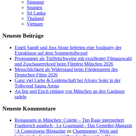
Singapur
Spanien
Sri Lanka
Thailand
Vietnam
Neueste Beiträge
Emeli Sandé und Joss Stone lieferten eine Soulparty der
Extraklasse auf dem Sommertollwood
Programmer als Trüffelschweine mit exzellenter Filmauswahl
und Zuschauerrekord beim Filmfest München 2026
Menschlichkeit als Widerstand beim Friedenspreis des
Deutschen Films 2026
Ganz viel Liebe & Leidenschaft bei Alvaro Soler in der
Tollwood Sauna Arena
An Inn und Etsch entlang von München an den Gardasee
radeln
Neueste Kommentare
Restaurants in München: Colette – Tim Raue interpretiert
Frankreich asiatisch · Le Gourmand - Das Genießer-Magazin
| A Connoisseur Blogazine
zu
Champagner, Wein und