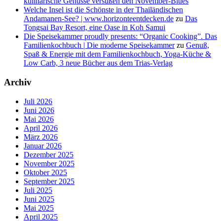
kulinarische Genüsse versüßen den November-Blues
Welche Insel ist die Schönste in der Thailändischen
Andamanen-See? | www.horizonteentdecken.de
zu
Das
Tongsai Bay Resort, eine Oase in Koh Samui
Die Speisekammer proudly presents: “Organic Cooking”. Das
Familienkochbuch | Die moderne Speisekammer
zu
Genuß,
Spaß & Energie mit dem Familienkochbuch, Yoga-Küche &
Low Carb, 3 neue Bücher aus dem Trias-Verlag
Archiv
Juli 2026
Juni 2026
Mai 2026
April 2026
März 2026
Januar 2026
Dezember 2025
November 2025
Oktober 2025
September 2025
Juli 2025
Juni 2025
Mai 2025
April 2025