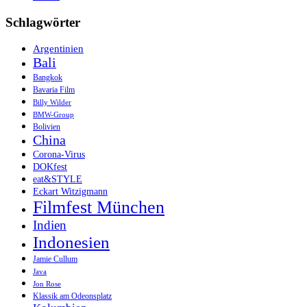
Schlagwörter
Argentinien
Bali
Bangkok
Bavaria Film
Billy Wilder
BMW-Group
Bolivien
China
Corona-Virus
DOKfest
eat&STYLE
Eckart Witzigmann
Filmfest München
Indien
Indonesien
Jamie Cullum
Java
Jon Rose
Klassik am Odeonsplatz