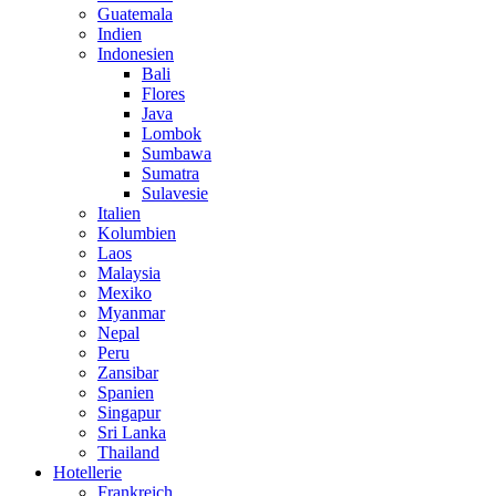
Guatemala
Indien
Indonesien
Bali
Flores
Java
Lombok
Sumbawa
Sumatra
Sulavesie
Italien
Kolumbien
Laos
Malaysia
Mexiko
Myanmar
Nepal
Peru
Zansibar
Spanien
Singapur
Sri Lanka
Thailand
Hotellerie
Frankreich