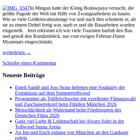
In Mingun hatte der König Bodawpaya versucht, die
größte Pagode der Welt mit Hilfe von Zwangsarbeitern zu bauen.
Wie so viele Größenwahnsinnige vor und nach ihm scheiterte er, als
sie zu einem Drittel fertig war, starb er und die Bauarbeiten wurden
eingestellt. Jetzt erklomm ich wie viele Touristen barfuß den Bau
und genoß den Rundumblick, nur vom ewigen Februar-Dunst
Myanmars eingeschränkt.
3.
weiterlesen
→
Von
Schreibe einen Kommentar
Mingun
zur
Neueste Beiträge
Abkühlung
nach
Pjin
Emeli Sandé und Joss Stone lieferten eine Soulparty der
OO
Extraklasse auf dem Sommertollwood
Lwin
Programmer als Trüffelschweine mit exzellenter Filmauswahl
und
und Zuschauerrekord beim Filmfest München 2026
Hsipaw
Menschlichkeit als Widerstand beim Friedenspreis des
im
Deutschen Films 2026
Shanstate
Ganz viel Liebe & Leidenschaft bei Alvaro Soler in der
Tollwood Sauna Arena
An Inn und Etsch entlang von München an den Gardasee
radeln