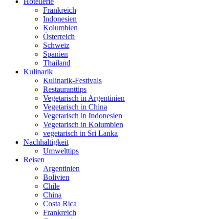
Hotellerie
Frankreich
Indonesien
Kolumbien
Österreich
Schweiz
Spanien
Thailand
Kulinarik
Kulinarik-Festivals
Restauranttips
Vegetarisch in Argentinien
Vegetarisch in China
Vegetarisch in Indonesien
Vegetarisch in Kolumbien
vegetarisch in Sri Lanka
Nachhaltigkeit
Umwelttips
Reisen
Argentinien
Bolivien
Chile
China
Costa Rica
Frankreich