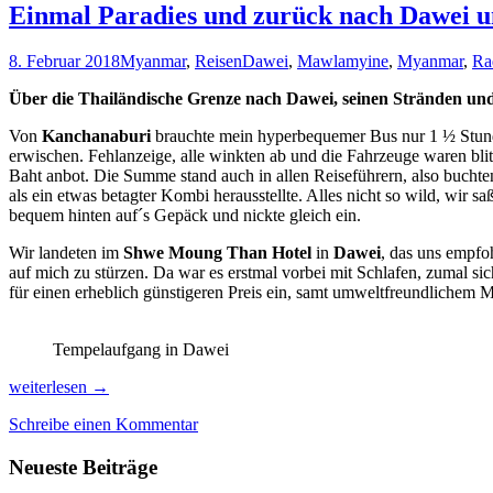
Einmal Paradies und zurück nach Dawei
8. Februar 2018
Myanmar
,
Reisen
Dawei
,
Mawlamyine
,
Myanmar
,
Ra
Über die Thailändische Grenze nach Dawei, seinen Stränden u
Von
Kanchanaburi
brauchte mein hyperbequemer Bus nur 1 ½ Stund
erwischen. Fehlanzeige, alle winkten ab und die Fahrzeuge waren blit
Baht anbot. Die Summe stand auch in allen Reiseführern, also buchte
als ein etwas betagter Kombi herausstellte. Alles nicht so wild, wir s
bequem hinten auf´s Gepäck und nickte gleich ein.
Wir landeten im
Shwe Moung Than Hotel
in
Dawei
, das uns empfo
auf mich zu stürzen. Da war es erstmal vorbei mit Schlafen, zumal s
für einen erheblich günstigeren Preis ein, samt umweltfreundlichem M
Tempelaufgang in Dawei
Einmal
weiterlesen
→
Paradies
Schreibe einen Kommentar
und
zurück
Neueste Beiträge
nach
Dawei