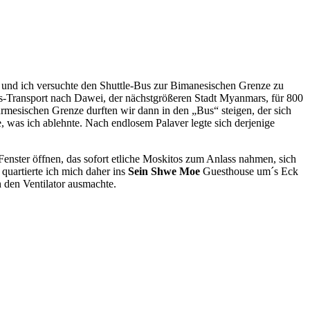
nd ich versuchte den Shuttle-Bus zur Bimanesischen Grenze zu
Bus-Transport nach Dawei, der nächstgrößeren Stadt Myanmars, für 800
rmesischen Grenze durften wir dann in den „Bus“ steigen, der sich
te, was ich ablehnte. Nach endlosem Palaver legte sich derjenige
Fenster öffnen, das sofort etliche Moskitos zum Anlass nahmen, sich
quartierte ich mich daher ins
Sein Shwe Moe
Guesthouse um´s Eck
h den Ventilator ausmachte.