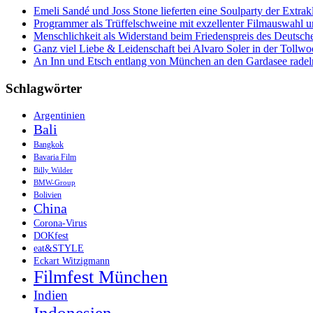
und
Emeli Sandé und Joss Stone lieferten eine Soulparty der Extr
Mawlamyine,
Programmer als Trüffelschweine mit exzellenter Filmauswahl
Süd-
Menschlichkeit als Widerstand beim Friedenspreis des Deutsch
Myanmar
Ganz viel Liebe & Leidenschaft bei Alvaro Soler in der Tollw
An Inn und Etsch entlang von München an den Gardasee radel
Schlagwörter
Argentinien
Bali
Bangkok
Bavaria Film
Billy Wilder
BMW-Group
Bolivien
China
Corona-Virus
DOKfest
eat&STYLE
Eckart Witzigmann
Filmfest München
Indien
Indonesien