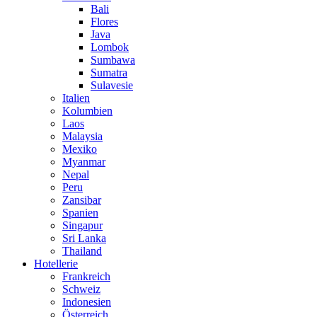
Bali
Flores
Java
Lombok
Sumbawa
Sumatra
Sulavesie
Italien
Kolumbien
Laos
Malaysia
Mexiko
Myanmar
Nepal
Peru
Zansibar
Spanien
Singapur
Sri Lanka
Thailand
Hotellerie
Frankreich
Schweiz
Indonesien
Österreich