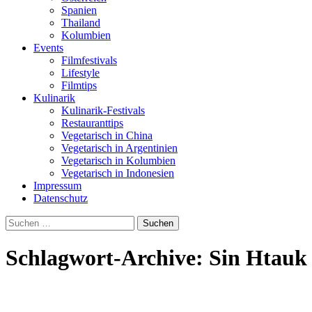
Spanien
Thailand
Kolumbien
Events
Filmfestivals
Lifestyle
Filmtips
Kulinarik
Kulinarik-Festivals
Restauranttips
Vegetarisch in China
Vegetarisch in Argentinien
Vegetarisch in Kolumbien
Vegetarisch in Indonesien
Impressum
Datenschutz
Suchen
nach:
Schlagwort-Archive: Sin Htauk