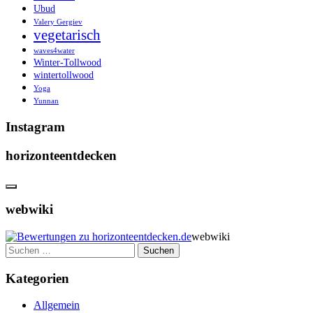
Ubud
Valery Gergiev
vegetarisch
waves4water
Winter-Tollwood
wintertollwood
Yoga
Yunnan
Instagram
horizonteentdecken
webwiki
webwiki
Suchen
nach:
Kategorien
Allgemein