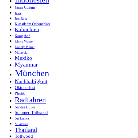
Jamie Cullum
Java
Jon Rose
Klassik am Odeonsplatz
Kolumbien
Königshof
Linke Weine
Lonely Planet
Malaysia
Mexiko
Myanmar
München
Nachhaltigkeit
Oktoberfest
Plastik
Radfahren
Sandra Hüller
Sommer-Tollwood
Sri Lanka
Sulavesie
Thailand
Tollwood