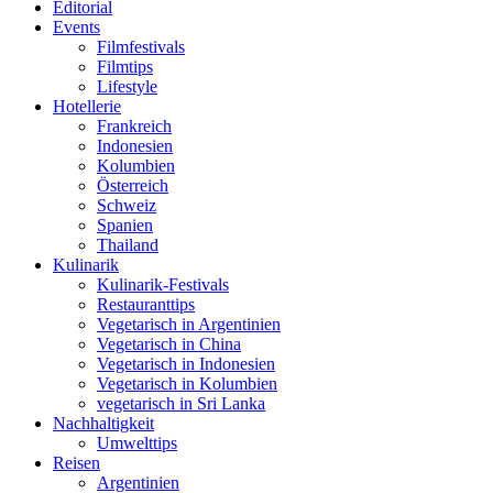
Editorial
Events
Filmfestivals
Filmtips
Lifestyle
Hotellerie
Frankreich
Indonesien
Kolumbien
Österreich
Schweiz
Spanien
Thailand
Kulinarik
Kulinarik-Festivals
Restauranttips
Vegetarisch in Argentinien
Vegetarisch in China
Vegetarisch in Indonesien
Vegetarisch in Kolumbien
vegetarisch in Sri Lanka
Nachhaltigkeit
Umwelttips
Reisen
Argentinien