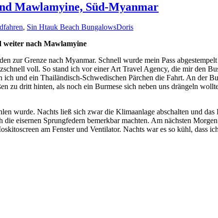
 und Mawlamyine, Süd-Myanmar
dfahren
,
Sin Htauk Beach Bungalows
Doris
nd weiter nach Mawlamyine
en zur Grenze nach Myanmar. Schnell wurde mein Pass abgestempelt u
zschnell voll. So stand ich vor einer Art Travel Agency, die mir den 
n ich und ein Thailändisch-Schwedischen Pärchen die Fahrt. An der Bu
aßen zu dritt hinten, als noch ein Burmese sich neben uns drängeln woll
hlen wurde. Nachts ließ sich zwar die Klimaanlage abschalten und das 
ich die eisernen Sprungfedern bemerkbar machten. Am nächsten Morgen 
oskitoscreen am Fenster und Ventilator. Nachts war es so kühl, dass ic