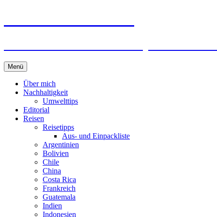
horizonteentdecken
Geschichten und Geheim-Tips über Nachhal
Springe
Menü
zum
Inhalt
Über mich
Nachhaltigkeit
Umwelttips
Editorial
Reisen
Reisetipps
Aus- und Einpackliste
Argentinien
Bolivien
Chile
China
Costa Rica
Frankreich
Guatemala
Indien
Indonesien