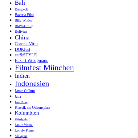
Bali
Bangkok
Bavaria Film
Billy Wilder
BMW-Group
Bolivien
China
Corona-Virus
DOKfest
eat&STYLE
Eckart Witzigmann
Filmfest München
Indien
Indonesien
Jamie Cullum
Java
Jon Rose
Klassik am Odeonsplatz
Kolumbien
Königshof
Linke Weine
Lonely Planet
Malaysia