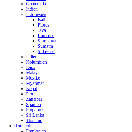
Guatemala
Indien
Indonesien
Bali
Flores
Java
Lombok
Sumbawa
Sumatra
Sulavesie
Italien
Kolumbien
Laos
Malaysia
Mexiko
Myanmar
Nepal
Peru
Zansibar
Spanien
Singapur
Sri Lanka
Thailand
Hotellerie
Frankreich