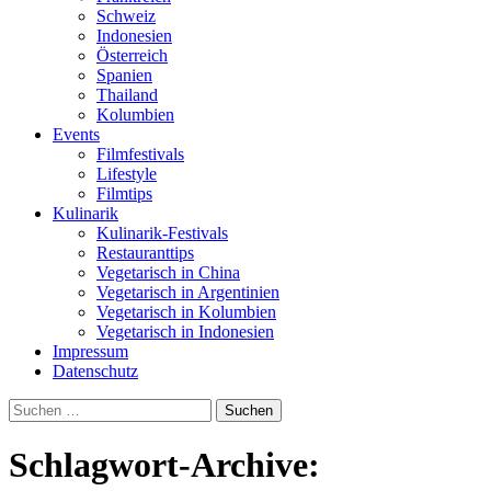
Schweiz
Indonesien
Österreich
Spanien
Thailand
Kolumbien
Events
Filmfestivals
Lifestyle
Filmtips
Kulinarik
Kulinarik-Festivals
Restauranttips
Vegetarisch in China
Vegetarisch in Argentinien
Vegetarisch in Kolumbien
Vegetarisch in Indonesien
Impressum
Datenschutz
Suchen
nach:
Schlagwort-Archive: