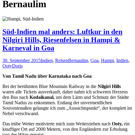
Bernaulim
Süd-Indien mal anders: Luftkur in den
Nilgiri Hills, Riesenfelsen in Hampi &
Karneval in Goa
30. September 2015
Indien
,
Reisen
Bernaulim
,
Goa
,
Hampi
,
Indien
,
Ooty
Doris
Von Tamil Nadu über Karnataka nach Goa
Bei der berühmten Blue Mountain Railway in die
Nilgiri Hills
waren alle Tickets ausverkauft, daher nahm ich schweren Herzens
den Bus nach
Kodaikanal,
um dem Lärm und Schmutz der Städte
Tamil Nadus zu enkommen. Entlang der unvermeidlichen
Souvenirstaßen gelangte ich zum „Aussichtspunkt“, der komplett im
Nebel verschwand.
Das trübe Wetter motivierte mich zum Weiterziehen nach
Ooty,
ein
knuffiger Ort auf 2000 Metern, von den Engländern zur Erholung
von der Hitze genutzt.