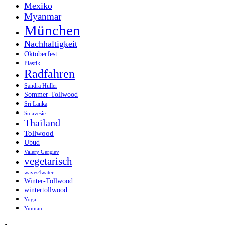
Mexiko
Myanmar
München
Nachhaltigkeit
Oktoberfest
Plastik
Radfahren
Sandra Hüller
Sommer-Tollwood
Sri Lanka
Sulavesie
Thailand
Tollwood
Ubud
Valery Gergiev
vegetarisch
waves4water
Winter-Tollwood
wintertollwood
Yoga
Yunnan