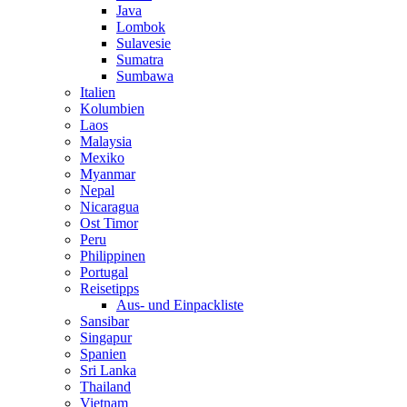
Java
Lombok
Sulavesie
Sumatra
Sumbawa
Italien
Kolumbien
Laos
Malaysia
Mexiko
Myanmar
Nepal
Nicaragua
Ost Timor
Peru
Philippinen
Portugal
Reisetipps
Aus- und Einpackliste
Sansibar
Singapur
Spanien
Sri Lanka
Thailand
Vietnam