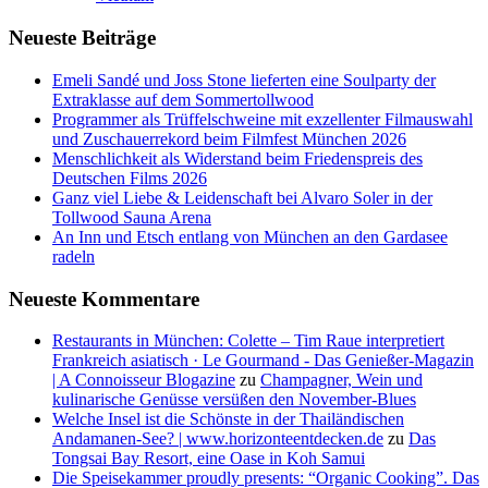
Neueste Beiträge
Emeli Sandé und Joss Stone lieferten eine Soulparty der
Extraklasse auf dem Sommertollwood
Programmer als Trüffelschweine mit exzellenter Filmauswahl
und Zuschauerrekord beim Filmfest München 2026
Menschlichkeit als Widerstand beim Friedenspreis des
Deutschen Films 2026
Ganz viel Liebe & Leidenschaft bei Alvaro Soler in der
Tollwood Sauna Arena
An Inn und Etsch entlang von München an den Gardasee
radeln
Neueste Kommentare
Restaurants in München: Colette – Tim Raue interpretiert
Frankreich asiatisch · Le Gourmand - Das Genießer-Magazin
| A Connoisseur Blogazine
zu
Champagner, Wein und
kulinarische Genüsse versüßen den November-Blues
Welche Insel ist die Schönste in der Thailändischen
Andamanen-See? | www.horizonteentdecken.de
zu
Das
Tongsai Bay Resort, eine Oase in Koh Samui
Die Speisekammer proudly presents: “Organic Cooking”. Das