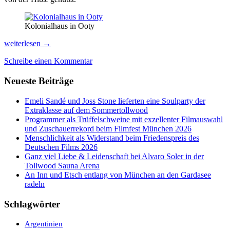
Kolonialhaus in Ooty
Süd-
weiterlesen
→
Indien
Schreibe einen Kommentar
mal
anders:
Neueste Beiträge
Luftkur
in
den
Emeli Sandé und Joss Stone lieferten eine Soulparty der
Nilgiri
Extraklasse auf dem Sommertollwood
Hills,
Programmer als Trüffelschweine mit exzellenter Filmauswahl
Riesenfelsen
und Zuschauerrekord beim Filmfest München 2026
in
Menschlichkeit als Widerstand beim Friedenspreis des
Hampi
Deutschen Films 2026
&
Ganz viel Liebe & Leidenschaft bei Alvaro Soler in der
Karneval
Tollwood Sauna Arena
in
An Inn und Etsch entlang von München an den Gardasee
Goa
radeln
Schlagwörter
Argentinien