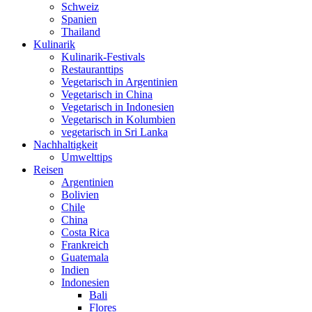
Schweiz
Spanien
Thailand
Kulinarik
Kulinarik-Festivals
Restauranttips
Vegetarisch in Argentinien
Vegetarisch in China
Vegetarisch in Indonesien
Vegetarisch in Kolumbien
vegetarisch in Sri Lanka
Nachhaltigkeit
Umwelttips
Reisen
Argentinien
Bolivien
Chile
China
Costa Rica
Frankreich
Guatemala
Indien
Indonesien
Bali
Flores