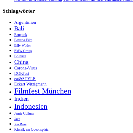
Hampi
&
Schlagwörter
Karneval
in
Argentinien
Goa
Bali
Bangkok
Bavaria Film
Billy Wilder
BMW-Group
Bolivien
China
Corona-Virus
DOKfest
eat&STYLE
Eckart Witzigmann
Filmfest München
Indien
Indonesien
Jamie Cullum
Java
Jon Rose
Klassik am Odeonsplatz