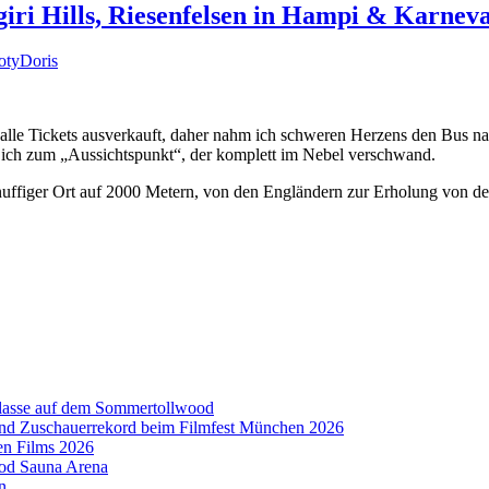
giri Hills, Riesenfelsen in Hampi & Karnev
oty
Doris
alle Tickets ausverkauft, daher nahm ich schweren Herzens den Bus n
ich zum „Aussichtspunkt“, der komplett im Nebel verschwand.
uffiger Ort auf 2000 Metern, von den Engländern zur Erholung von der
aklasse auf dem Sommertollwood
 und Zuschauerrekord beim Filmfest München 2026
en Films 2026
ood Sauna Arena
n