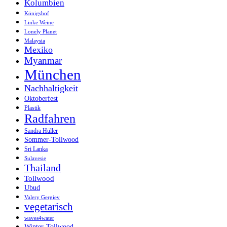
Kolumbien
Königshof
Linke Weine
Lonely Planet
Malaysia
Mexiko
Myanmar
München
Nachhaltigkeit
Oktoberfest
Plastik
Radfahren
Sandra Hüller
Sommer-Tollwood
Sri Lanka
Sulavesie
Thailand
Tollwood
Ubud
Valery Gergiev
vegetarisch
waves4water
Winter-Tollwood