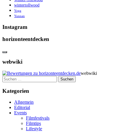
wintertollwood
Yoga
Yunnan
Instagram
horizonteentdecken
webwiki
webwiki
Suchen
nach:
Kategorien
Allgemein
Editorial
Events
Filmfestivals
Filmtips
Lifestyle