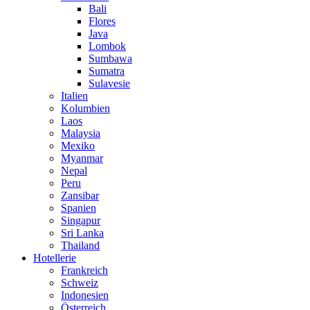
Bali
Flores
Java
Lombok
Sumbawa
Sumatra
Sulavesie
Italien
Kolumbien
Laos
Malaysia
Mexiko
Myanmar
Nepal
Peru
Zansibar
Spanien
Singapur
Sri Lanka
Thailand
Hotellerie
Frankreich
Schweiz
Indonesien
Österreich