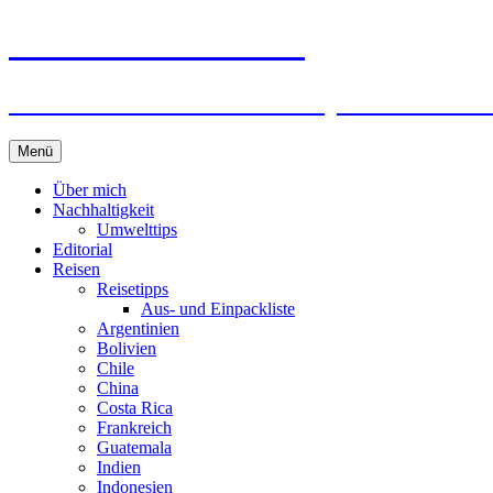
horizonteentdecken
Geschichten und Geheim-Tips über Nachhal
Springe
Menü
zum
Inhalt
Über mich
Nachhaltigkeit
Umwelttips
Editorial
Reisen
Reisetipps
Aus- und Einpackliste
Argentinien
Bolivien
Chile
China
Costa Rica
Frankreich
Guatemala
Indien
Indonesien