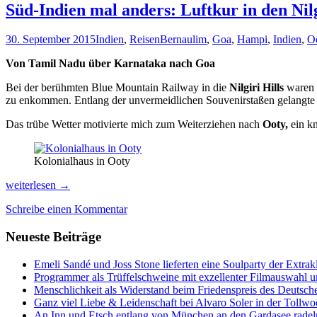
Süd-Indien mal anders: Luftkur in den Nil
30. September 2015
Indien
,
Reisen
Bernaulim
,
Goa
,
Hampi
,
Indien
,
O
Von Tamil Nadu über Karnataka nach Goa
Bei der berühmten Blue Mountain Railway in die
Nilgiri Hills
waren 
zu enkommen. Entlang der unvermeidlichen Souvenirstaßen gelangte 
Das trübe Wetter motivierte mich zum Weiterziehen nach
Ooty,
ein kn
Kolonialhaus in Ooty
Süd-
weiterlesen
→
Indien
Schreibe einen Kommentar
mal
anders:
Neueste Beiträge
Luftkur
in
den
Emeli Sandé und Joss Stone lieferten eine Soulparty der Extr
Nilgiri
Programmer als Trüffelschweine mit exzellenter Filmauswahl
Hills,
Menschlichkeit als Widerstand beim Friedenspreis des Deutsch
Riesenfelsen
Ganz viel Liebe & Leidenschaft bei Alvaro Soler in der Tollw
in
An Inn und Etsch entlang von München an den Gardasee radel