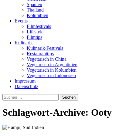
Spanien
Thailand
Kolumbien
Events
Filmfestivals
Lifestyle
Filmtips
Kulinarik
Kulinarik-Festivals
Restauranttips
Vegetarisch in China
Vegetarisch in Argentinien
Vegetarisch in Kolumbien
Vegetarisch in Indonesien
Impressum
Datenschutz
Suchen
nach:
Schlagwort-Archive: Ooty