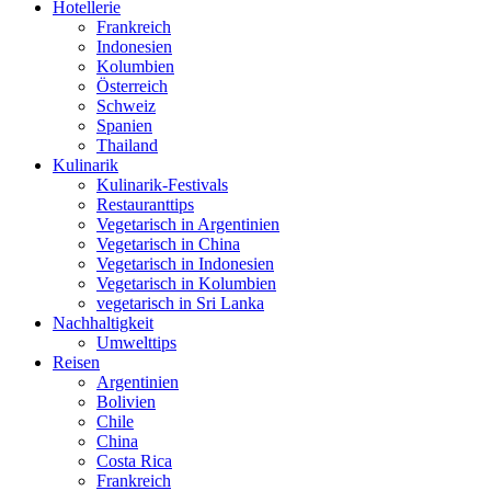
Hotellerie
Frankreich
Indonesien
Kolumbien
Österreich
Schweiz
Spanien
Thailand
Kulinarik
Kulinarik-Festivals
Restauranttips
Vegetarisch in Argentinien
Vegetarisch in China
Vegetarisch in Indonesien
Vegetarisch in Kolumbien
vegetarisch in Sri Lanka
Nachhaltigkeit
Umwelttips
Reisen
Argentinien
Bolivien
Chile
China
Costa Rica
Frankreich