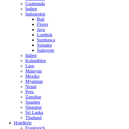
Guatemala
Indien
Indonesien
Bali
Flores
Java
Lombok
Sumbawa
Sumatra
Sulavesie
Italien
Kolumbien
Laos
Malaysia
Mexiko
Myanmar
Nepal
Peru
Zansibar
Spanien
Singapur
Sri Lanka
Thailand
Hotellerie
Frankreich