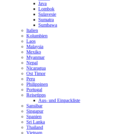
Java
Lombok
Sulavesie
Sumatra
Sumbawa
Italien
Kolumbien
Laos
Malaysia
Mexiko
Myanmar
Nepal
Nicaragua
Ost Timor
Peru
Philippinen
Portugal
Reisetipps
Aus- und Einpackliste
Sansibar
Singapur
Spanien
Sri Lanka
Thailand
Vietnam