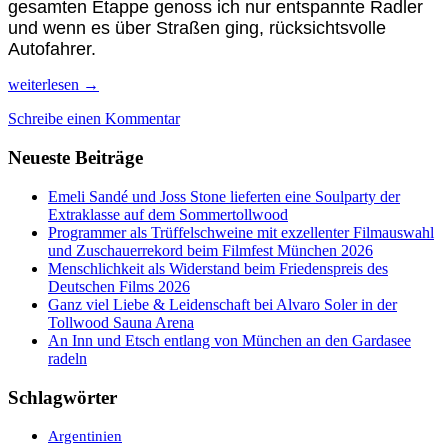
gesamten Etappe genoss ich nur entspannte Radler
und wenn es über Straßen ging, rücksichtsvolle
Autofahrer.
Radel-
weiterlesen
→
Entspannung
Schreibe einen Kommentar
de
Luxe
Neueste Beiträge
auf
dem
Euro
Emeli Sandé und Joss Stone lieferten eine Soulparty der
Velo
Extraklasse auf dem Sommertollwood
6
Programmer als Trüffelschweine mit exzellenter Filmauswahl
Basel-
und Zuschauerrekord beim Filmfest München 2026
Schloss
Menschlichkeit als Widerstand beim Friedenspreis des
Digoine
Deutschen Films 2026
Ganz viel Liebe & Leidenschaft bei Alvaro Soler in der
Tollwood Sauna Arena
An Inn und Etsch entlang von München an den Gardasee
radeln
Schlagwörter
Argentinien