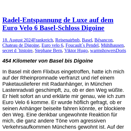
Radel-Entspannung de Luxe auf dem
Euro Velo 6 Basel-Schloss Digoine
18. August 2024
Frankreich
,
Reisen
airbnb
,
Basel
,
Bésancon
,
Chateau de Digoine
,
Euro velo 6
,
Foucault´s Pendel
,
Mühlhausen
,
secret d `histoire
,
Stephane Bern
,
Viktor Hugo
,
warmshowers
Doris
454 Kilometer von Basel bis Digoine
In Basel mit dem Flixbus eingetroffen, hatte ich mich
auf der Rheinpromnade verfranzt und rief einem
Paketauslieferer mit Radanhänger, in München
Lastenradvati geschimpft, zu, ob er den Weg wüßte.
Er hielt sofort an und erklärte mir genau, wie ich zum
Euro Velo 6 komme. Er wurde höflich gefragt, ob er
seinen Anhänger beiseite fahren könnte, er blockiere
den Weg. Eine denkbar ungewohnte Reaktion für
mich, die ganz andere Töne vom agressiven
Verkehrsaufkommen Münchens gewohnt ist. Auf der