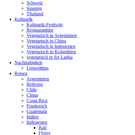
Schweiz
Spanien
Thailand
Kulinarik
Kulinarik-Festivals
Restauranttips
Vegetarisch in Argentinien
Vegetarisch in China
Vegetarisch in Indonesien
Vegetarisch in Kolumbien
vegetarisch in Sri Lanka
Nachhaltigkeit
Umwelttips
Reisen
Argentinien
Bolivien
Chile
China
Costa Rica
Frankreich
Guatemala
Indien
Indonesien
Bali
Flores