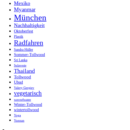
Mexiko
Myanmar
München
Nachhaltigkeit
Oktoberfest
Plastik
Radfahren
Sandra Hüller
Sommer-Tollwood
Sri Lanka
Sulavesie
Thailand
Tollwood
Ubud
Valery Gergiev
vegetarisch
waves4water
Winter-Tollwood
wintertollwood
Yoga
Yunnan