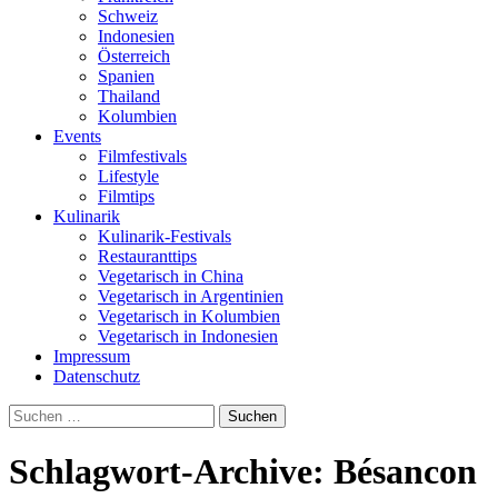
Schweiz
Indonesien
Österreich
Spanien
Thailand
Kolumbien
Events
Filmfestivals
Lifestyle
Filmtips
Kulinarik
Kulinarik-Festivals
Restauranttips
Vegetarisch in China
Vegetarisch in Argentinien
Vegetarisch in Kolumbien
Vegetarisch in Indonesien
Impressum
Datenschutz
Suchen
nach:
Schlagwort-Archive: Bésancon