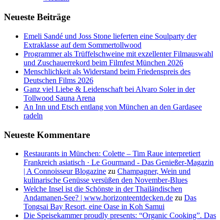
Neueste Beiträge
Emeli Sandé und Joss Stone lieferten eine Soulparty der
Extraklasse auf dem Sommertollwood
Programmer als Trüffelschweine mit exzellenter Filmauswahl
und Zuschauerrekord beim Filmfest München 2026
Menschlichkeit als Widerstand beim Friedenspreis des
Deutschen Films 2026
Ganz viel Liebe & Leidenschaft bei Alvaro Soler in der
Tollwood Sauna Arena
An Inn und Etsch entlang von München an den Gardasee
radeln
Neueste Kommentare
Restaurants in München: Colette – Tim Raue interpretiert
Frankreich asiatisch · Le Gourmand - Das Genießer-Magazin
| A Connoisseur Blogazine
zu
Champagner, Wein und
kulinarische Genüsse versüßen den November-Blues
Welche Insel ist die Schönste in der Thailändischen
Andamanen-See? | www.horizonteentdecken.de
zu
Das
Tongsai Bay Resort, eine Oase in Koh Samui
Die Speisekammer proudly presents: “Organic Cooking”. Das