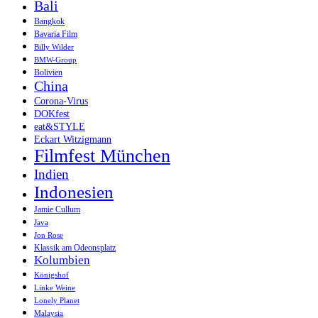
Bali
Bangkok
Bavaria Film
Billy Wilder
BMW-Group
Bolivien
China
Corona-Virus
DOKfest
eat&STYLE
Eckart Witzigmann
Filmfest München
Indien
Indonesien
Jamie Cullum
Java
Jon Rose
Klassik am Odeonsplatz
Kolumbien
Königshof
Linke Weine
Lonely Planet
Malaysia