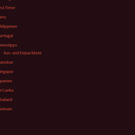
st Timor
eru
hilippinen
ortugal
eisetipps
Aus- und Einpackliste
ansibar
ingapur
panien
ri Lanka
hailand
ietnam