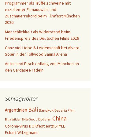
Programmer als Trüffelschweine mit
exzellenter Filmauswahl und
bien
Zuschauerrekord beim Filmfest München
2026
Menschlichkeit als Widerstand beim
Friedenspreis des Deutschen Films 2026
Ganz viel Liebe & Leidenschaft bei Alvaro
Soler in der Tollwood Sauna Arena
An Inn und Etsch entlang von München an
den Gardasee radeln
Schlagwörter
Bali
Argentinien
Bangkok
Bavaria Film
China
Bolivien
Billy Wilder
BMW-Group
Corona-Virus
DOKfest
eat&STYLE
Eckart Witzigmann