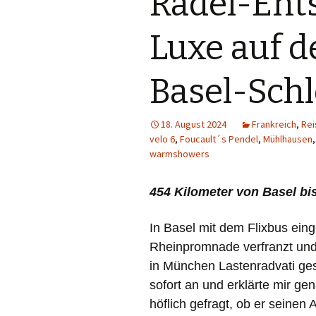
Radel-Ent
Luxe auf d
Basel-Schl
18. August 2024
Frankreich
,
Rei
velo 6
,
Foucault´s Pendel
,
Mühlhausen
warmshowers
454 Kilometer von Basel bi
In Basel mit dem Flixbus einge
Rheinpromnade verfranzt und 
in München Lastenradvati ges
sofort an und erklärte mir g
höflich gefragt, ob er seinen 