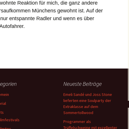
ohnte Reaktion für mich, die ganz andere
Mexiko
Sumatra
rsaufkommen Münchens gewohnt ist. Auf der
nur entspannte Radler und wenn es über
Myanmar
Sulavesie
Autofahrer.
Nepal
m Euro Velo 6 Basel-Schloss Digoine
Peru
Zansibar
Spanien
egorien
Neueste Beiträge
Singapur
emein
Emeli Sandé und Joss Stone
Sri Lanka
lieferten eine Soulparty der
rial
Extraklasse auf dem
ts
Thailand
Sommertollwood
ilmfestivals
Programmer als
Trüffelschweine mit exzellenter
ilmtips