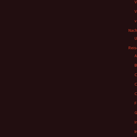
V
V
v
Nach
U
Reis
A
B
C
C
C
F
G
I
I