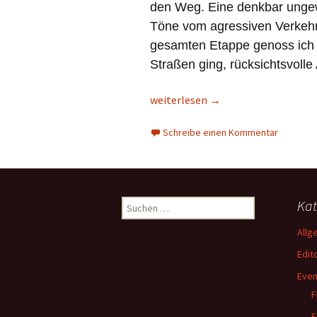
den Weg. Eine denkbar ungew
Töne vom agressiven Verkeh
gesamten Etappe genoss ich 
Straßen ging, rücksichtsvolle 
Radel-Entspannung de Luxe auf de
weiterlesen
→
Schreibe einen Kommentar
Suchen
Kat
nach:
Allg
Edito
Even
F
F