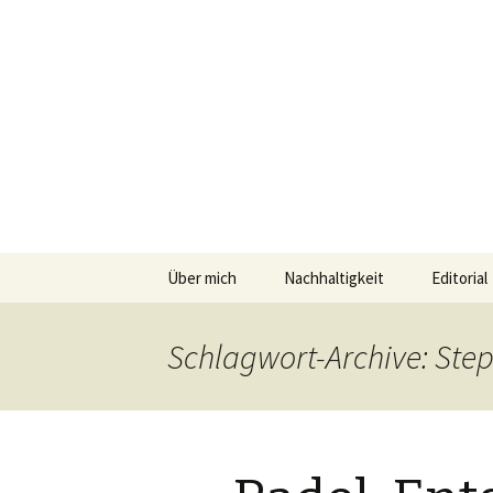
horizonte
Geschichten und Geheim-Tips üb
Springe
Über mich
Nachhaltigkeit
Editorial
zum
Inhalt
Umwelttips
Schlagwort-Archive: Ste