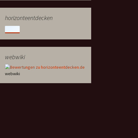
horizonteentdecken
webwiki
webwiki