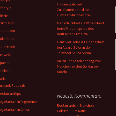
Filmauswahl und
ifestyle
Zuschauerrekord beim
Filmfest München 2026
llerie
rankreich
Menschlichkeit als Widerstand
beim Friedenspreis des
ndonesien
Deutschen Films 2026
olumbien
Ganz viel Liebe & Leidenschaft
sterreich
bei Alvaro Soler in der
Tollwood Sauna Arena
chweiz
An Inn und Etsch entlang von
panien
München an den Gardasee
hailand
radeln
arik
ulinarik-Festivals
estauranttips
Neueste Kommentare
egetarisch in Argentinien
Restaurants in München:
egetarisch in China
Colette – Tim Raue