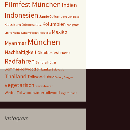
Filmfest München
Indien
Indonesien
Jamie Cullum
Java
Jon Rose
Kolumbien
Klassik am Odeonsplatz
Königshof
Mexiko
Linke Weine
Lonely Planet
Malaysia
München
Myanmar
Nachhaltigkeit
Oktoberfest
Plastik
Radfahren
Sandra Hüller
Sommer-Tollwood
Sri Lanka
Sulavesie
Thailand
Tollwood
Ubud
Valery Gergiev
vegetarisch
waves4water
Winter-Tollwood
wintertollwood
Yoga
Yunnan
Instagram