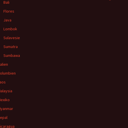
Bali
Flores
Java
Lombok
Sulavesie
Sumatra
Sumbawa
talien
olumbien
aos
alaysia
exiko
yanmar
epal
icaragua