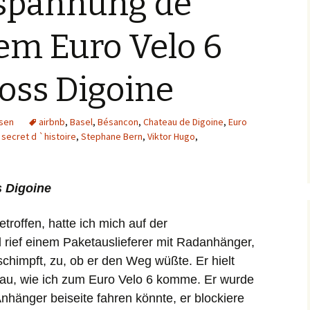
spannung de
China
Spanien
Vegetarisch in Kolum
em Euro Velo 6
Costa Rica
Thailand
Vegetarisch in
Indonesien
oss Digoine
Frankreich
Kolumbien
Guatemala
sen
airbnb
,
Basel
,
Bésancon
,
Chateau de Digoine
,
Euro
,
secret d `histoire
,
Stephane Bern
,
Viktor Hugo
,
Indien
Indonesien
Bali
s Digoine
Italien
Flores
troffen, hatte ich mich auf der
Kolumbien
Java
rief einem Paketauslieferer mit Radanhänger,
chimpft, zu, ob er den Weg wüßte. Er hielt
Laos
Lombok
enau, wie ich zum Euro Velo 6 komme. Er wurde
Anhänger beiseite fahren könnte, er blockiere
Malaysia
Sumbawa