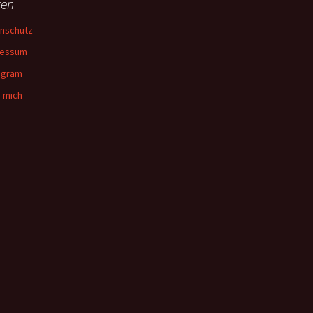
ten
nschutz
ressum
agram
 mich