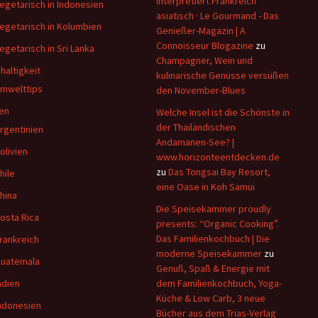
interpretiert Frankreich
egetarisch in Indonesien
asiatisch · Le Gourmand - Das
egetarisch in Kolumbien
Genießer-Magazin | A
Connoisseur Blogazine
zu
egetarisch in Sri Lanka
Champagner, Wein und
haltigkeit
kulinarische Genüsse versüßen
mwelttips
den November-Blues
en
Welche Insel ist die Schönste in
der Thailändischen
rgentinien
Andamanen-See? |
olivien
www.horizonteentdecken.de
zu
Das Tongsai Bay Resort,
hile
eine Oase in Koh Samui
hina
Die Speisekammer proudly
osta Rica
presents: “Organic Cooking”.
Das Familienkochbuch | Die
rankreich
moderne Speisekammer
zu
uatemala
Genuß, Spaß & Energie mit
ndien
dem Familienkochbuch, Yoga-
Küche & Low Carb, 3 neue
ndonesien
Bücher aus dem Trias-Verlag