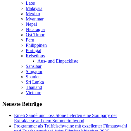
Laos
Malaysia
Mexiko
Myanmar
Nepal
Nicaragua
Ost Timor
Peru
Philippinen
Portugal
Reisetipps
Aus- und Einpackliste
Sansibar
Singapur
Spanien
Sri Lanka
Thailand
Vietnam
Neueste Beiträge
Emeli Sandé und Joss Stone lieferten eine Soulparty der
Extraklasse auf dem Sommertollwood
Programmer als Trüffelschweine mit exzellenter Filmauswahl