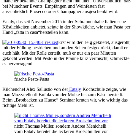
mancher bekannte Champagner nicht mithalten. Unverständlich, daß
bei Münchner Events, Empfängen und Weinfesten fast
ausschließlich Prosecco oder Champagner ausgeschenkt wird.
Eataly, das seit November 2015 in der Schrannenhalle Italienische
Köstlichkeiten anbietet, zeigte in der Showküche, wie man Pasta per
Hand „fatta in casa“herstellen kann.
Erst wird der Teig geknetet, ausgerollt,
mit der Füllung bestrichen und an den Seiten festgedrückt, damit er
auch hält. Mit der Rolle zerteilt, muß er nur ein paar Minuten
gekocht werden. Mit Pesto in der Pfanne kurz vermischt, schmeckte
es hervorragend.
frische Pesto-Pasta
Küchenchef Alex Sallustio von der
Eataly
-Kochschule zeigte, wie
man Mozzarello di Bufala von der Molke bis zum Käse herstellt.
Beim „Brotbacken zu Hause“ Seminar lernten wir, wie wichtig das
richtige Mehl ist.
nicht Thomas Müller, sondern Andrea Menichelli
vom Eataly bereitet die leckeren Brotschnitten vor