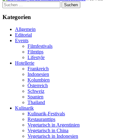
Suchen
nach:
Kategorien
Allgemein
Editorial
Events
Filmfestivals
Filmtips
Lifestyle
Hotellerie
Frankreich
Indonesien
Kolumbien
Österreich
Schweiz
Spanien
Thailand
Kulinarik
Kulinarik-Festivals
Restauranttips
Vegetarisch in Argentinien
Vegetarisch in China
Vegetarisch in Indonesien