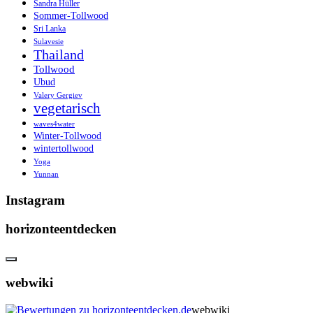
Sandra Hüller
Sommer-Tollwood
Sri Lanka
Sulavesie
Thailand
Tollwood
Ubud
Valery Gergiev
vegetarisch
waves4water
Winter-Tollwood
wintertollwood
Yoga
Yunnan
Instagram
horizonteentdecken
webwiki
webwiki