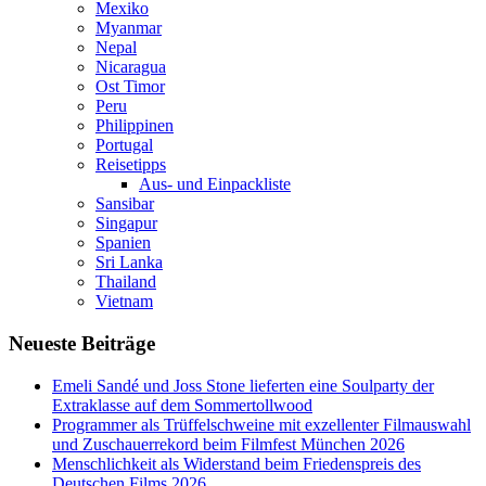
Mexiko
Myanmar
Nepal
Nicaragua
Ost Timor
Peru
Philippinen
Portugal
Reisetipps
Aus- und Einpackliste
Sansibar
Singapur
Spanien
Sri Lanka
Thailand
Vietnam
Neueste Beiträge
Emeli Sandé und Joss Stone lieferten eine Soulparty der
Extraklasse auf dem Sommertollwood
Programmer als Trüffelschweine mit exzellenter Filmauswahl
und Zuschauerrekord beim Filmfest München 2026
Menschlichkeit als Widerstand beim Friedenspreis des
Deutschen Films 2026