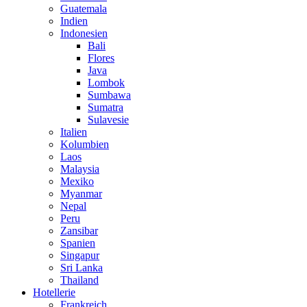
Guatemala
Indien
Indonesien
Bali
Flores
Java
Lombok
Sumbawa
Sumatra
Sulavesie
Italien
Kolumbien
Laos
Malaysia
Mexiko
Myanmar
Nepal
Peru
Zansibar
Spanien
Singapur
Sri Lanka
Thailand
Hotellerie
Frankreich