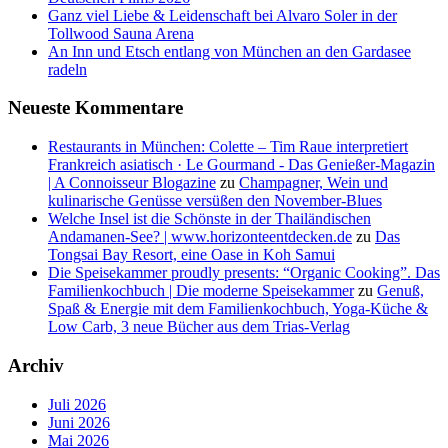
Ganz viel Liebe & Leidenschaft bei Alvaro Soler in der
Tollwood Sauna Arena
An Inn und Etsch entlang von München an den Gardasee
radeln
Neueste Kommentare
Restaurants in München: Colette – Tim Raue interpretiert
Frankreich asiatisch · Le Gourmand - Das Genießer-Magazin
| A Connoisseur Blogazine
zu
Champagner, Wein und
kulinarische Genüsse versüßen den November-Blues
Welche Insel ist die Schönste in der Thailändischen
Andamanen-See? | www.horizonteentdecken.de
zu
Das
Tongsai Bay Resort, eine Oase in Koh Samui
Die Speisekammer proudly presents: “Organic Cooking”. Das
Familienkochbuch | Die moderne Speisekammer
zu
Genuß,
Spaß & Energie mit dem Familienkochbuch, Yoga-Küche &
Low Carb, 3 neue Bücher aus dem Trias-Verlag
Archiv
Juli 2026
Juni 2026
Mai 2026