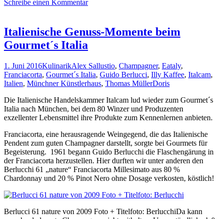
Schreibe einen Kommentar
Momente
aus
dem
Friaul
Italienische Genuss-Momente beim
für
Gourmet´s Italia
Genießer
1. Juni 2016
Kulinarik
Alex Sallustio
,
Champagner
,
Eataly
,
Franciacorta
,
Gourmet´s Italia
,
Guido Berlucci
,
Illy Kaffee
,
Italcam
,
Italien
,
Münchner Künstlerhaus
,
Thomas Müller
Doris
Die Italienische Handelskammer Italcam lud wieder zum Gourmet´s
Italia nach München, bei dem 80 Winzer und Produzenten
exzellenter Lebensmittel ihre Produkte zum Kennenlernen anbieten.
Franciacorta, eine herausragende Weingegend, die das Italienische
Pendent zum guten Champagner darstellt, sorgte bei Gourmets für
Begeisterung. 1961 begann Guido Berlucchi die Flaschengärung in
der Franciacorta herzustellen. Hier durften wir unter anderen den
Berlucchi 61 „nature“ Franciacorta Millesimato aus 80 %
Chardonnay und 20 % Pinot Nero ohne Dosage verkosten, köstlich!
Berlucci 61 nature von 2009 Foto + Titelfoto: BerlucchiDa kann