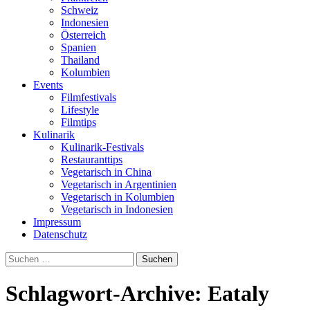
Schweiz
Indonesien
Österreich
Spanien
Thailand
Kolumbien
Events
Filmfestivals
Lifestyle
Filmtips
Kulinarik
Kulinarik-Festivals
Restauranttips
Vegetarisch in China
Vegetarisch in Argentinien
Vegetarisch in Kolumbien
Vegetarisch in Indonesien
Impressum
Datenschutz
Suchen
nach:
Schlagwort-Archive: Eataly