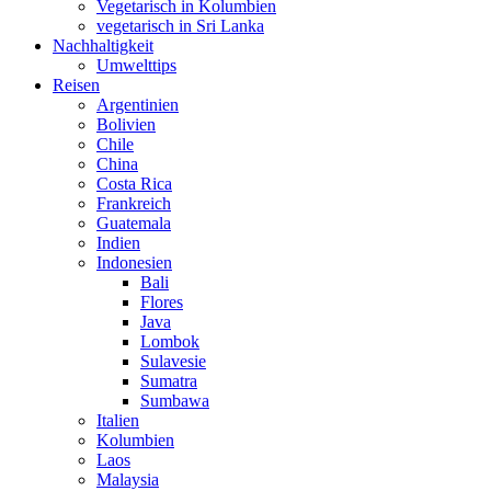
Vegetarisch in Kolumbien
vegetarisch in Sri Lanka
Nachhaltigkeit
Umwelttips
Reisen
Argentinien
Bolivien
Chile
China
Costa Rica
Frankreich
Guatemala
Indien
Indonesien
Bali
Flores
Java
Lombok
Sulavesie
Sumatra
Sumbawa
Italien
Kolumbien
Laos
Malaysia