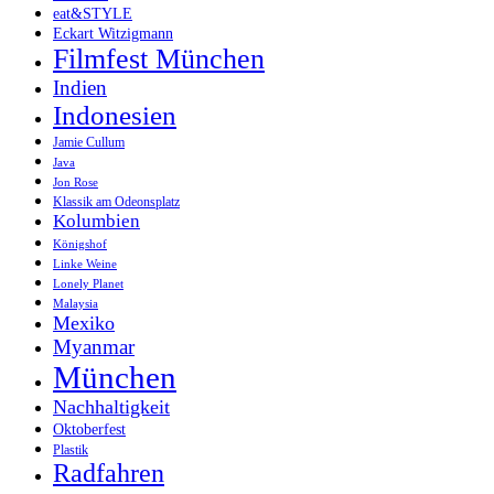
eat&STYLE
Eckart Witzigmann
Filmfest München
Indien
Indonesien
Jamie Cullum
Java
Jon Rose
Klassik am Odeonsplatz
Kolumbien
Königshof
Linke Weine
Lonely Planet
Malaysia
Mexiko
Myanmar
München
Nachhaltigkeit
Oktoberfest
Plastik
Radfahren