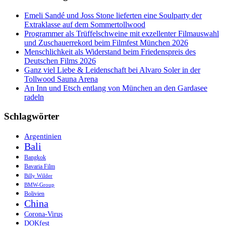
Emeli Sandé und Joss Stone lieferten eine Soulparty der
Extraklasse auf dem Sommertollwood
Programmer als Trüffelschweine mit exzellenter Filmauswahl
und Zuschauerrekord beim Filmfest München 2026
Menschlichkeit als Widerstand beim Friedenspreis des
Deutschen Films 2026
Ganz viel Liebe & Leidenschaft bei Alvaro Soler in der
Tollwood Sauna Arena
An Inn und Etsch entlang von München an den Gardasee
radeln
Schlagwörter
Argentinien
Bali
Bangkok
Bavaria Film
Billy Wilder
BMW-Group
Bolivien
China
Corona-Virus
DOKfest