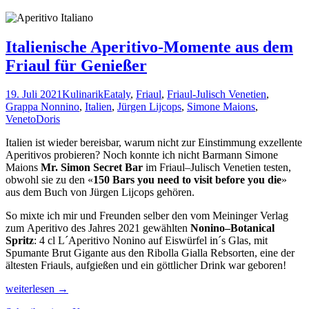
Italienische Aperitivo-Momente aus dem
Friaul für Genießer
19. Juli 2021
Kulinarik
Eataly
,
Friaul
,
Friaul-Julisch Venetien
,
Grappa Nonnino
,
Italien
,
Jürgen Lijcops
,
Simone Maions
,
Veneto
Doris
Italien ist wieder bereisbar, warum nicht zur Einstimmung exzellente
Aperitivos probieren? Noch konnte ich nicht Barmann Simone
Maions
Mr. Simon Secret Bar
im Friaul
–
Julisch Venetien
testen,
obwohl sie zu den
«
150 Bars y
ou need to visit be
f
ore
you die
»
aus dem Buch von Jürgen Lijcops gehören.
So mixte ich mir und Freunden selber den vom Meininger Verlag
zum
Aperitivo des Jahres 2021 gewählten
Nonino
–
Bota
nical
Sprit
z
: 4 cl L´Aperitivo Nonino auf Eiswürfel in´s Glas, mit
Spumante Brut Gigante aus den
Ribolla
Gialla Rebsorten, eine der
ältesten Friauls, aufgießen und ein göttlicher Drink war geboren!
Italienische
weiterlesen
→
Aperitivo-