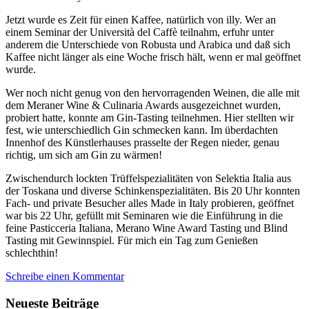
Jetzt wurde es Zeit für einen Kaffee, natürlich von illy. Wer an
einem Seminar der Università del Caffè teilnahm, erfuhr unter
anderem die Unterschiede von Robusta und Arabica und daß sich
Kaffee nicht länger als eine Woche frisch hält, wenn er mal geöffnet
wurde.
Wer noch nicht genug von den hervorragenden Weinen, die alle mit
dem Meraner Wine & Culinaria Awards ausgezeichnet wurden,
probiert hatte, konnte am Gin-Tasting teilnehmen. Hier stellten wir
fest, wie unterschiedlich Gin schmecken kann. Im überdachten
Innenhof des Künstlerhauses prasselte der Regen nieder, genau
richtig, um sich am Gin zu wärmen!
Zwischendurch lockten Trüffelspezialitäten von Selektia Italia aus
der Toskana und diverse Schinkenspezialitäten. Bis 20 Uhr konnten
Fach- und private Besucher alles Made in Italy probieren, geöffnet
war bis 22 Uhr, gefüllt mit Seminaren wie die Einführung in die
feine Pasticceria Italiana, Merano Wine Award Tasting und Blind
Tasting mit Gewinnspiel. Für mich ein Tag zum Genießen
schlechthin!
Schreibe einen Kommentar
Neueste Beiträge