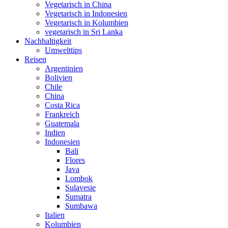
Vegetarisch in China
Vegetarisch in Indonesien
Vegetarisch in Kolumbien
vegetarisch in Sri Lanka
Nachhaltigkeit
Umwelttips
Reisen
Argentinien
Bolivien
Chile
China
Costa Rica
Frankreich
Guatemala
Indien
Indonesien
Bali
Flores
Java
Lombok
Sulavesie
Sumatra
Sumbawa
Italien
Kolumbien