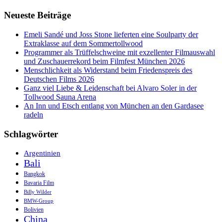
Neueste Beiträge
Emeli Sandé und Joss Stone lieferten eine Soulparty der
Extraklasse auf dem Sommertollwood
Programmer als Trüffelschweine mit exzellenter Filmauswahl
und Zuschauerrekord beim Filmfest München 2026
Menschlichkeit als Widerstand beim Friedenspreis des
Deutschen Films 2026
Ganz viel Liebe & Leidenschaft bei Alvaro Soler in der
Tollwood Sauna Arena
An Inn und Etsch entlang von München an den Gardasee
radeln
Schlagwörter
Argentinien
Bali
Bangkok
Bavaria Film
Billy Wilder
BMW-Group
Bolivien
China