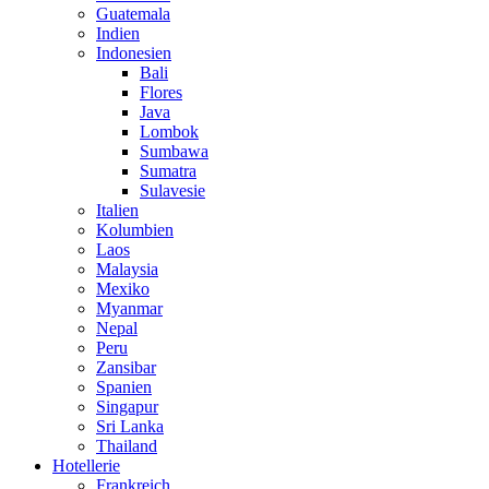
Guatemala
Indien
Indonesien
Bali
Flores
Java
Lombok
Sumbawa
Sumatra
Sulavesie
Italien
Kolumbien
Laos
Malaysia
Mexiko
Myanmar
Nepal
Peru
Zansibar
Spanien
Singapur
Sri Lanka
Thailand
Hotellerie
Frankreich