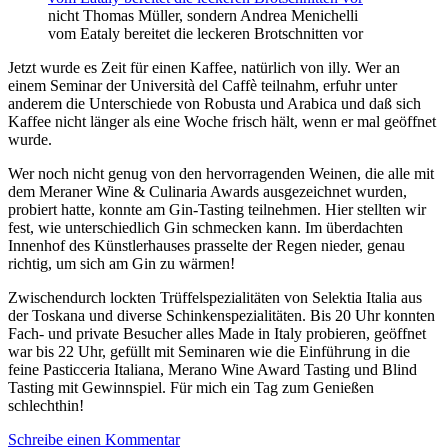
nicht Thomas Müller, sondern Andrea Menichelli
vom Eataly bereitet die leckeren Brotschnitten vor
Jetzt wurde es Zeit für einen Kaffee, natürlich von illy. Wer an
einem Seminar der Università del Caffè teilnahm, erfuhr unter
anderem die Unterschiede von Robusta und Arabica und daß sich
Kaffee nicht länger als eine Woche frisch hält, wenn er mal geöffnet
wurde.
Wer noch nicht genug von den hervorragenden Weinen, die alle mit
dem Meraner Wine & Culinaria Awards ausgezeichnet wurden,
probiert hatte, konnte am Gin-Tasting teilnehmen. Hier stellten wir
fest, wie unterschiedlich Gin schmecken kann. Im überdachten
Innenhof des Künstlerhauses prasselte der Regen nieder, genau
richtig, um sich am Gin zu wärmen!
Zwischendurch lockten Trüffelspezialitäten von Selektia Italia aus
der Toskana und diverse Schinkenspezialitäten. Bis 20 Uhr konnten
Fach- und private Besucher alles Made in Italy probieren, geöffnet
war bis 22 Uhr, gefüllt mit Seminaren wie die Einführung in die
feine Pasticceria Italiana, Merano Wine Award Tasting und Blind
Tasting mit Gewinnspiel. Für mich ein Tag zum Genießen
schlechthin!
Schreibe einen Kommentar