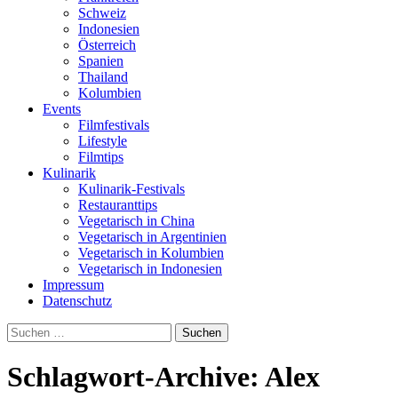
Schweiz
Indonesien
Österreich
Spanien
Thailand
Kolumbien
Events
Filmfestivals
Lifestyle
Filmtips
Kulinarik
Kulinarik-Festivals
Restauranttips
Vegetarisch in China
Vegetarisch in Argentinien
Vegetarisch in Kolumbien
Vegetarisch in Indonesien
Impressum
Datenschutz
Suchen
nach:
Schlagwort-Archive: Alex