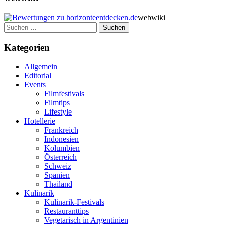
webwiki
Suchen
nach:
Kategorien
Allgemein
Editorial
Events
Filmfestivals
Filmtips
Lifestyle
Hotellerie
Frankreich
Indonesien
Kolumbien
Österreich
Schweiz
Spanien
Thailand
Kulinarik
Kulinarik-Festivals
Restauranttips
Vegetarisch in Argentinien