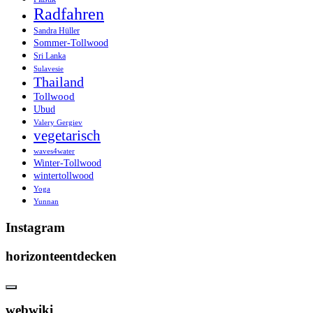
Radfahren
Sandra Hüller
Sommer-Tollwood
Sri Lanka
Sulavesie
Thailand
Tollwood
Ubud
Valery Gergiev
vegetarisch
waves4water
Winter-Tollwood
wintertollwood
Yoga
Yunnan
Instagram
horizonteentdecken
webwiki