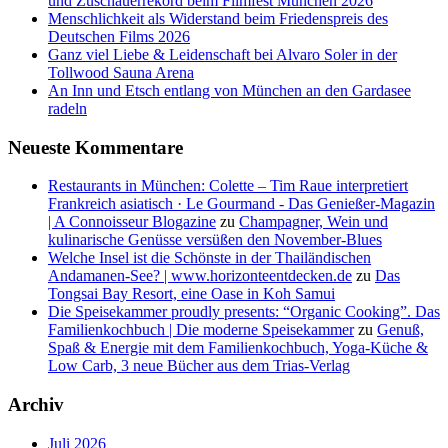
und Zuschauerrekord beim Filmfest München 2026
Menschlichkeit als Widerstand beim Friedenspreis des
Deutschen Films 2026
Ganz viel Liebe & Leidenschaft bei Alvaro Soler in der
Tollwood Sauna Arena
An Inn und Etsch entlang von München an den Gardasee
radeln
Neueste Kommentare
Restaurants in München: Colette – Tim Raue interpretiert
Frankreich asiatisch · Le Gourmand - Das Genießer-Magazin
| A Connoisseur Blogazine
zu
Champagner, Wein und
kulinarische Genüsse versüßen den November-Blues
Welche Insel ist die Schönste in der Thailändischen
Andamanen-See? | www.horizonteentdecken.de
zu
Das
Tongsai Bay Resort, eine Oase in Koh Samui
Die Speisekammer proudly presents: “Organic Cooking”. Das
Familienkochbuch | Die moderne Speisekammer
zu
Genuß,
Spaß & Energie mit dem Familienkochbuch, Yoga-Küche &
Low Carb, 3 neue Bücher aus dem Trias-Verlag
Archiv
Juli 2026