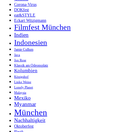
Corona-Virus
DOKfest
eat&STYLE
Eckart Witzigmann
Filmfest München
Indien
Indonesien
Jamie Cullum
Java
Jon Rose
Klassik am Odeonsplatz
Kolumbien
Königshof
Linke Weine
Lonely Planet
Malaysia
Mexiko
Myanmar
München
Nachhaltigkeit
Oktoberfest
Plastik