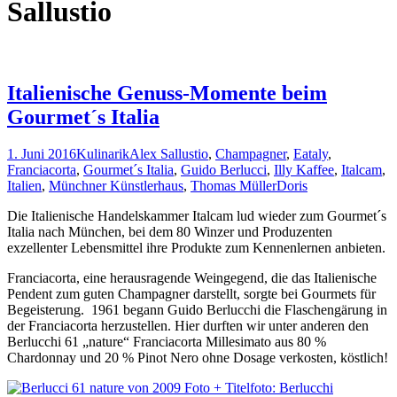
Sallustio
Italienische Genuss-Momente beim
Gourmet´s Italia
1. Juni 2016
Kulinarik
Alex Sallustio
,
Champagner
,
Eataly
,
Franciacorta
,
Gourmet´s Italia
,
Guido Berlucci
,
Illy Kaffee
,
Italcam
,
Italien
,
Münchner Künstlerhaus
,
Thomas Müller
Doris
Die Italienische Handelskammer Italcam lud wieder zum Gourmet´s
Italia nach München, bei dem 80 Winzer und Produzenten
exzellenter Lebensmittel ihre Produkte zum Kennenlernen anbieten.
Franciacorta, eine herausragende Weingegend, die das Italienische
Pendent zum guten Champagner darstellt, sorgte bei Gourmets für
Begeisterung. 1961 begann Guido Berlucchi die Flaschengärung in
der Franciacorta herzustellen. Hier durften wir unter anderen den
Berlucchi 61 „nature“ Franciacorta Millesimato aus 80 %
Chardonnay und 20 % Pinot Nero ohne Dosage verkosten, köstlich!