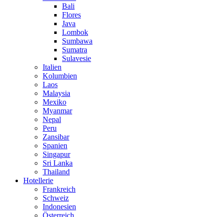
Bali
Flores
Java
Lombok
Sumbawa
Sumatra
Sulavesie
Italien
Kolumbien
Laos
Malaysia
Mexiko
Myanmar
Nepal
Peru
Zansibar
Spanien
Singapur
Sri Lanka
Thailand
Hotellerie
Frankreich
Schweiz
Indonesien
Österreich