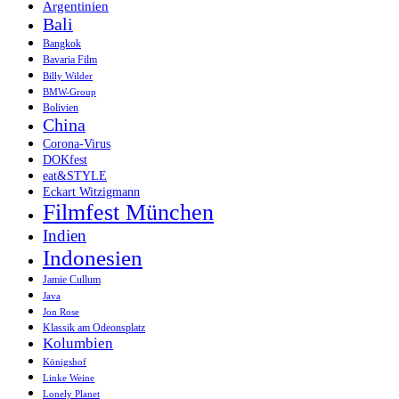
Argentinien
Bali
Bangkok
Bavaria Film
Billy Wilder
BMW-Group
Bolivien
China
Corona-Virus
DOKfest
eat&STYLE
Eckart Witzigmann
Filmfest München
Indien
Indonesien
Jamie Cullum
Java
Jon Rose
Klassik am Odeonsplatz
Kolumbien
Königshof
Linke Weine
Lonely Planet