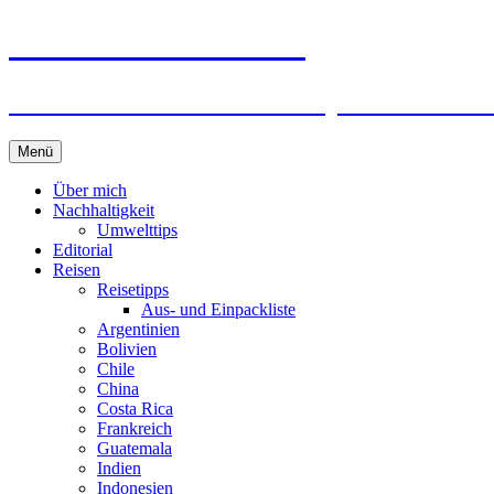
horizonteentdecken
Geschichten und Geheim-Tips über Nachhal
Springe
Menü
zum
Inhalt
Über mich
Nachhaltigkeit
Umwelttips
Editorial
Reisen
Reisetipps
Aus- und Einpackliste
Argentinien
Bolivien
Chile
China
Costa Rica
Frankreich
Guatemala
Indien
Indonesien