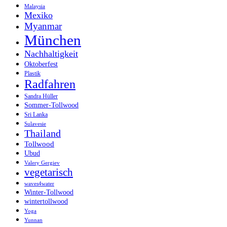
Malaysia
Mexiko
Myanmar
München
Nachhaltigkeit
Oktoberfest
Plastik
Radfahren
Sandra Hüller
Sommer-Tollwood
Sri Lanka
Sulavesie
Thailand
Tollwood
Ubud
Valery Gergiev
vegetarisch
waves4water
Winter-Tollwood
wintertollwood
Yoga
Yunnan