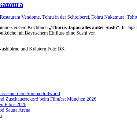
akamura
Restaurant Vendome
,
Tohru in der Schreiberei
,
Tohru Nakamura
,
Tohru
akamuras erstem Kochbuch
„Thorus Japan alles außer Sushi“
. In Japa
ulküche mit Bayrischem Einfluss ohne Sushi vor.
 Nashibirne und Kräutern Foto:DK
aklasse auf dem Sommertollwood
 und Zuschauerrekord beim Filmfest München 2026
en Films 2026
ood Sauna Arena
n