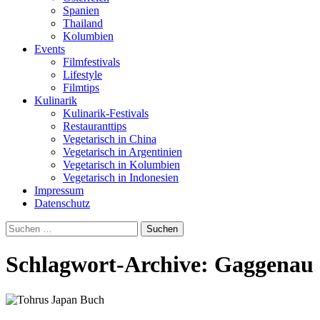
Spanien
Thailand
Kolumbien
Events
Filmfestivals
Lifestyle
Filmtips
Kulinarik
Kulinarik-Festivals
Restauranttips
Vegetarisch in China
Vegetarisch in Argentinien
Vegetarisch in Kolumbien
Vegetarisch in Indonesien
Impressum
Datenschutz
Suchen
nach:
Schlagwort-Archive: Gaggenau