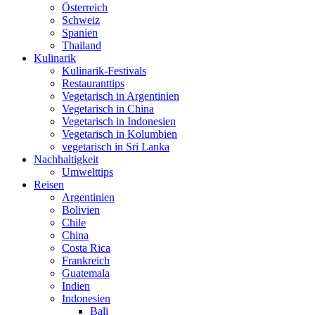
Österreich
Schweiz
Spanien
Thailand
Kulinarik
Kulinarik-Festivals
Restauranttips
Vegetarisch in Argentinien
Vegetarisch in China
Vegetarisch in Indonesien
Vegetarisch in Kolumbien
vegetarisch in Sri Lanka
Nachhaltigkeit
Umwelttips
Reisen
Argentinien
Bolivien
Chile
China
Costa Rica
Frankreich
Guatemala
Indien
Indonesien
Bali