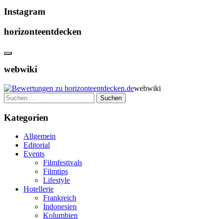
Instagram
horizonteentdecken
webwiki
webwiki
Suchen
nach:
Kategorien
Allgemein
Editorial
Events
Filmfestivals
Filmtips
Lifestyle
Hotellerie
Frankreich
Indonesien
Kolumbien