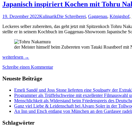
Japanisch inspiriert Kochen mit Tohru N
19. Dezember 2022
Kulinarik
Die Schreiberei
,
Gaggenau
,
Königshof
,
Leckeres selber zubereiten, das geht jetzt mit Spitzenkoch Tohru N
stellte er in seinem Kochbuch im Gaggenau-Showroom Japanische So
der Meister himself beim Zubereten vom Tataki Roastbeef mit
Japanisch
weiterlesen
→
inspiriert
Schreibe einen Kommentar
Kochen
mit
Neueste Beiträge
Tohru
Nakamura
Emeli Sandé und Joss Stone lieferten eine Soulparty der Extr
Programmer als Trüffelschweine mit exzellenter Filmauswahl
Menschlichkeit als Widerstand beim Friedenspreis des Deutsch
Ganz viel Liebe & Leidenschaft bei Alvaro Soler in der Tollw
An Inn und Etsch entlang von München an den Gardasee radel
Schlagwörter