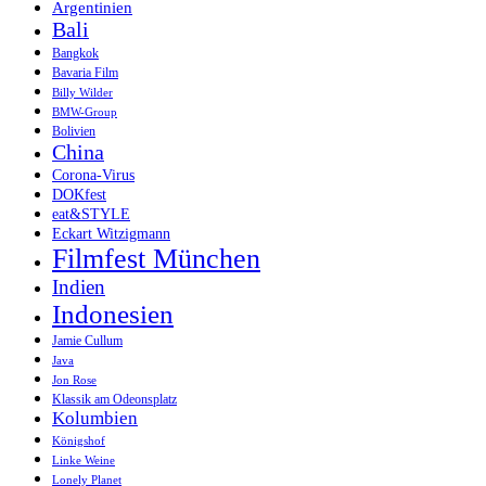
Argentinien
Bali
Bangkok
Bavaria Film
Billy Wilder
BMW-Group
Bolivien
China
Corona-Virus
DOKfest
eat&STYLE
Eckart Witzigmann
Filmfest München
Indien
Indonesien
Jamie Cullum
Java
Jon Rose
Klassik am Odeonsplatz
Kolumbien
Königshof
Linke Weine
Lonely Planet