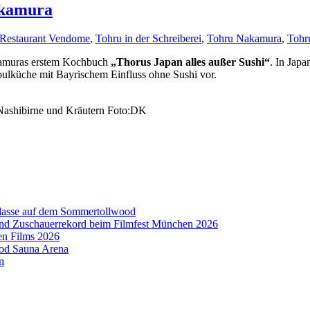
akamura
Restaurant Vendome
,
Tohru in der Schreiberei
,
Tohru Nakamura
,
Tohru
akamuras erstem Kochbuch
„Thorus Japan alles außer Sushi“
. In Japa
ulküche mit Bayrischem Einfluss ohne Sushi vor.
 Nashibirne und Kräutern Foto:DK
aklasse auf dem Sommertollwood
 und Zuschauerrekord beim Filmfest München 2026
en Films 2026
ood Sauna Arena
n