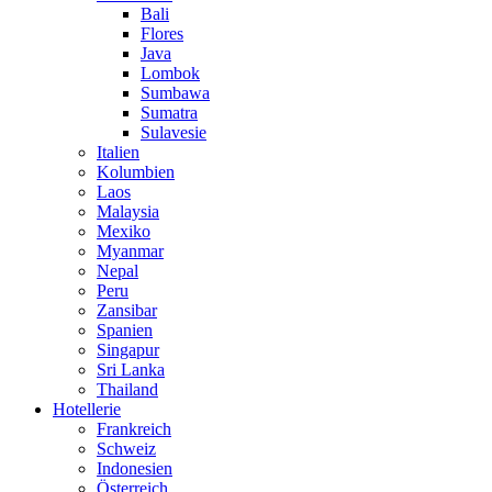
Bali
Flores
Java
Lombok
Sumbawa
Sumatra
Sulavesie
Italien
Kolumbien
Laos
Malaysia
Mexiko
Myanmar
Nepal
Peru
Zansibar
Spanien
Singapur
Sri Lanka
Thailand
Hotellerie
Frankreich
Schweiz
Indonesien
Österreich