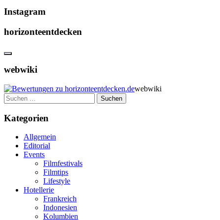
Instagram
horizonteentdecken
webwiki
webwiki
Suchen
nach:
Kategorien
Allgemein
Editorial
Events
Filmfestivals
Filmtips
Lifestyle
Hotellerie
Frankreich
Indonesien
Kolumbien