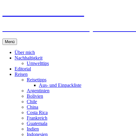
horizonteentdecken
Geschichten und Geheim-Tips über Nachhal
Springe
Menü
zum
Inhalt
Über mich
Nachhaltigkeit
Umwelttips
Editorial
Reisen
Reisetipps
Aus- und Einpackliste
Argentinien
Bolivien
Chile
China
Costa Rica
Frankreich
Guatemala
Indien
Indonesien