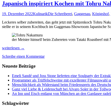
Japanisch inspiriert Kochen mit Tohru N
19. Dezember 2022
Kulinarik
Die Schreiberei
,
Gaggenau
,
Königshof
,
Leckeres selber zubereiten, das geht jetzt mit Spitzenkoch Tohru N
stellte er in seinem Kochbuch im Gaggenau-Showroom Japanische So
der Meister himself beim Zubereten vom Tataki Roastbeef mit
Japanisch
weiterlesen
→
inspiriert
Schreibe einen Kommentar
Kochen
mit
Neueste Beiträge
Tohru
Nakamura
Emeli Sandé und Joss Stone lieferten eine Soulparty der Extr
Programmer als Trüffelschweine mit exzellenter Filmauswahl
Menschlichkeit als Widerstand beim Friedenspreis des Deutsch
Ganz viel Liebe & Leidenschaft bei Alvaro Soler in der Tollw
An Inn und Etsch entlang von München an den Gardasee radel
Schlagwörter