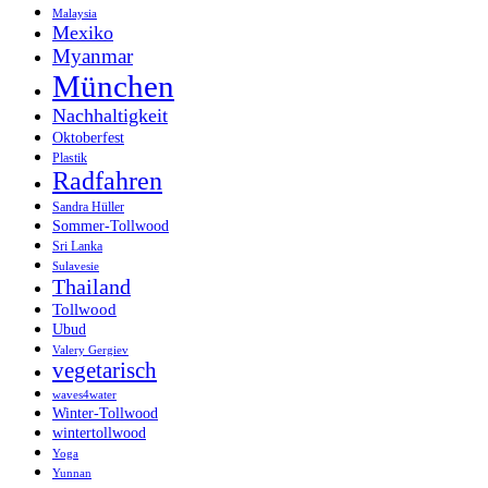
Malaysia
Mexiko
Myanmar
München
Nachhaltigkeit
Oktoberfest
Plastik
Radfahren
Sandra Hüller
Sommer-Tollwood
Sri Lanka
Sulavesie
Thailand
Tollwood
Ubud
Valery Gergiev
vegetarisch
waves4water
Winter-Tollwood
wintertollwood
Yoga
Yunnan