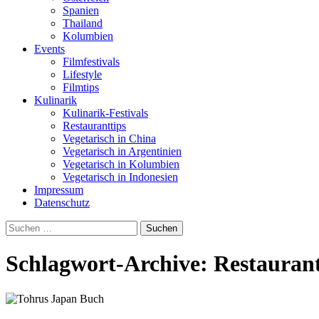
Spanien
Thailand
Kolumbien
Events
Filmfestivals
Lifestyle
Filmtips
Kulinarik
Kulinarik-Festivals
Restauranttips
Vegetarisch in China
Vegetarisch in Argentinien
Vegetarisch in Kolumbien
Vegetarisch in Indonesien
Impressum
Datenschutz
Suchen
nach:
Schlagwort-Archive: Restaura