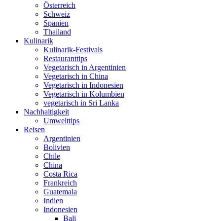
Österreich
Schweiz
Spanien
Thailand
Kulinarik
Kulinarik-Festivals
Restauranttips
Vegetarisch in Argentinien
Vegetarisch in China
Vegetarisch in Indonesien
Vegetarisch in Kolumbien
vegetarisch in Sri Lanka
Nachhaltigkeit
Umwelttips
Reisen
Argentinien
Bolivien
Chile
China
Costa Rica
Frankreich
Guatemala
Indien
Indonesien
Bali