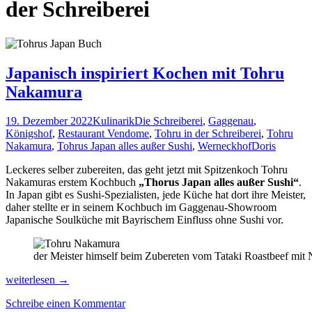
der Schreiberei
Japanisch inspiriert Kochen mit Tohru
Nakamura
19. Dezember 2022
Kulinarik
Die Schreiberei
,
Gaggenau
,
Königshof
,
Restaurant Vendome
,
Tohru in der Schreiberei
,
Tohru
Nakamura
,
Tohrus Japan alles außer Sushi
,
Werneckhof
Doris
Leckeres selber zubereiten, das geht jetzt mit Spitzenkoch Tohru
Nakamuras erstem Kochbuch
„Thorus Japan alles außer Sushi“
.
In Japan gibt es Sushi-Spezialisten, jede Küche hat dort ihre Meister,
daher stellte er in seinem Kochbuch im Gaggenau-Showroom
Japanische Soulküche mit Bayrischem Einfluss ohne Sushi vor.
der Meister himself beim Zubereten vom Tataki Roastbeef mit
Japanisch
weiterlesen
→
inspiriert
Schreibe einen Kommentar
Kochen