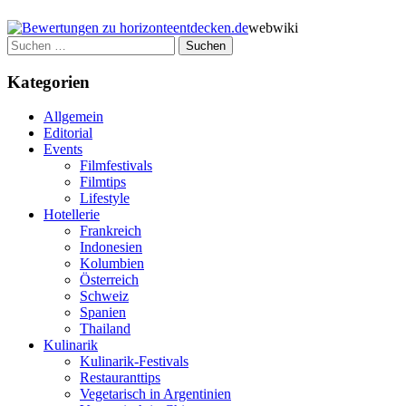
webwiki
Suchen
nach:
Kategorien
Allgemein
Editorial
Events
Filmfestivals
Filmtips
Lifestyle
Hotellerie
Frankreich
Indonesien
Kolumbien
Österreich
Schweiz
Spanien
Thailand
Kulinarik
Kulinarik-Festivals
Restauranttips
Vegetarisch in Argentinien