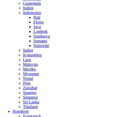
Guatemala
Indien
Indonesien
Bali
Flores
Java
Lombok
Sumbawa
Sumatra
Sulavesie
Italien
Kolumbien
Laos
Malaysia
Mexiko
Myanmar
Nepal
Peru
Zansibar
Spanien
Singapur
Sri Lanka
Thailand
Hotellerie
Frankreich