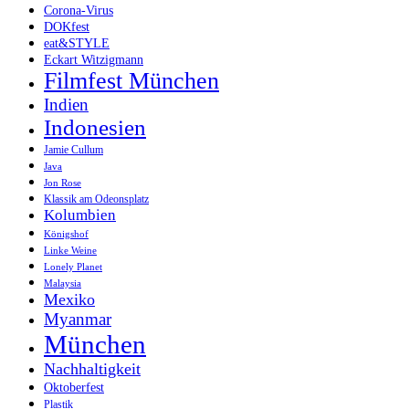
Corona-Virus
DOKfest
eat&STYLE
Eckart Witzigmann
Filmfest München
Indien
Indonesien
Jamie Cullum
Java
Jon Rose
Klassik am Odeonsplatz
Kolumbien
Königshof
Linke Weine
Lonely Planet
Malaysia
Mexiko
Myanmar
München
Nachhaltigkeit
Oktoberfest
Plastik