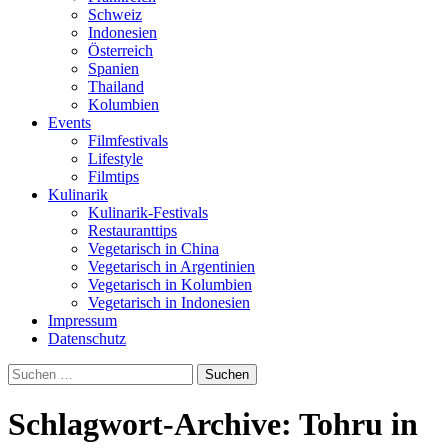
Schweiz
Indonesien
Österreich
Spanien
Thailand
Kolumbien
Events
Filmfestivals
Lifestyle
Filmtips
Kulinarik
Kulinarik-Festivals
Restauranttips
Vegetarisch in China
Vegetarisch in Argentinien
Vegetarisch in Kolumbien
Vegetarisch in Indonesien
Impressum
Datenschutz
Suchen
nach:
Schlagwort-Archive: Tohru in