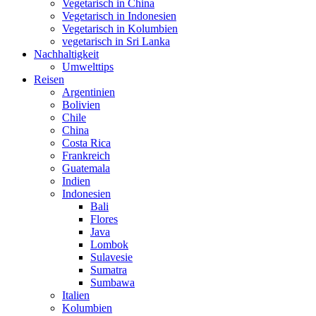
Vegetarisch in China
Vegetarisch in Indonesien
Vegetarisch in Kolumbien
vegetarisch in Sri Lanka
Nachhaltigkeit
Umwelttips
Reisen
Argentinien
Bolivien
Chile
China
Costa Rica
Frankreich
Guatemala
Indien
Indonesien
Bali
Flores
Java
Lombok
Sulavesie
Sumatra
Sumbawa
Italien
Kolumbien