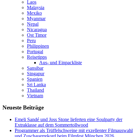
Laos
Malaysia
Mexiko
Myanmar
Nepal
Nicaragua
Ost Timor
Peru
Philippinen
Portugal
Reisetipps
Aus- und Einpackliste
Sansibar
Singapur
Spanien
Sri Lanka
Thailand
Vietnam
Neueste Beiträge
Emeli Sandé und Joss Stone lieferten eine Soulparty der
Extraklasse auf dem Sommertollwood
Programmer als Trüffelschweine mit exzellenter Filmauswahl
und Zuschauerrekord beim Filmfest München 2026