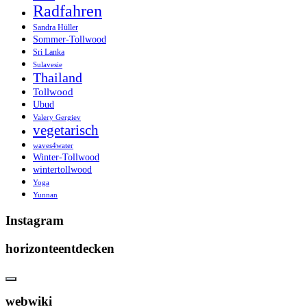
Radfahren
Sandra Hüller
Sommer-Tollwood
Sri Lanka
Sulavesie
Thailand
Tollwood
Ubud
Valery Gergiev
vegetarisch
waves4water
Winter-Tollwood
wintertollwood
Yoga
Yunnan
Instagram
horizonteentdecken
webwiki