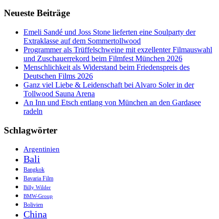
mit
Neueste Beiträge
Tohru
Nakamura
Emeli Sandé und Joss Stone lieferten eine Soulparty der
Extraklasse auf dem Sommertollwood
Programmer als Trüffelschweine mit exzellenter Filmauswahl
und Zuschauerrekord beim Filmfest München 2026
Menschlichkeit als Widerstand beim Friedenspreis des
Deutschen Films 2026
Ganz viel Liebe & Leidenschaft bei Alvaro Soler in der
Tollwood Sauna Arena
An Inn und Etsch entlang von München an den Gardasee
radeln
Schlagwörter
Argentinien
Bali
Bangkok
Bavaria Film
Billy Wilder
BMW-Group
Bolivien
China