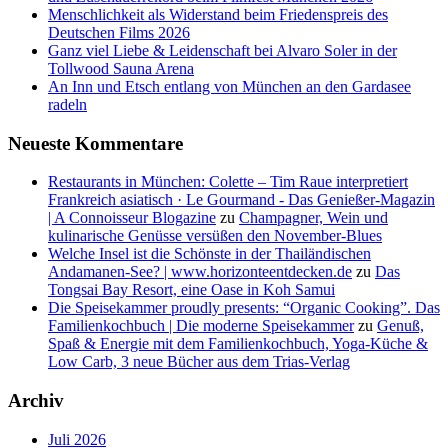
Menschlichkeit als Widerstand beim Friedenspreis des
Deutschen Films 2026
Ganz viel Liebe & Leidenschaft bei Alvaro Soler in der
Tollwood Sauna Arena
An Inn und Etsch entlang von München an den Gardasee
radeln
Neueste Kommentare
Restaurants in München: Colette – Tim Raue interpretiert
Frankreich asiatisch · Le Gourmand - Das Genießer-Magazin
| A Connoisseur Blogazine
zu
Champagner, Wein und
kulinarische Genüsse versüßen den November-Blues
Welche Insel ist die Schönste in der Thailändischen
Andamanen-See? | www.horizonteentdecken.de
zu
Das
Tongsai Bay Resort, eine Oase in Koh Samui
Die Speisekammer proudly presents: “Organic Cooking”. Das
Familienkochbuch | Die moderne Speisekammer
zu
Genuß,
Spaß & Energie mit dem Familienkochbuch, Yoga-Küche &
Low Carb, 3 neue Bücher aus dem Trias-Verlag
Archiv
Juli 2026