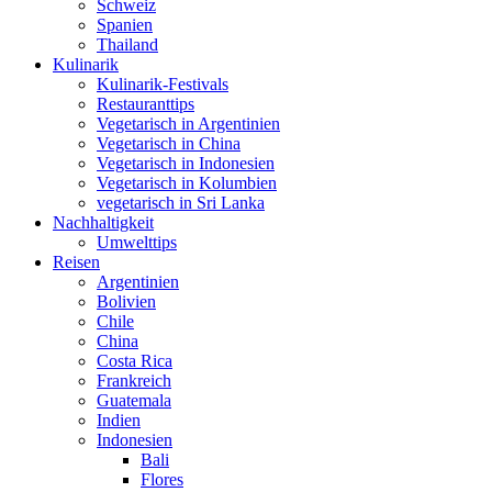
Schweiz
Spanien
Thailand
Kulinarik
Kulinarik-Festivals
Restauranttips
Vegetarisch in Argentinien
Vegetarisch in China
Vegetarisch in Indonesien
Vegetarisch in Kolumbien
vegetarisch in Sri Lanka
Nachhaltigkeit
Umwelttips
Reisen
Argentinien
Bolivien
Chile
China
Costa Rica
Frankreich
Guatemala
Indien
Indonesien
Bali
Flores