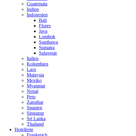
Guatemala
Indien
Indonesien
Bali
Flores
Java
Lombok
Sumbawa
Sumatra
Sulavesie
Italien
Kolumbien
Laos
Malaysia
Mexiko
Myanmar
Nepal
Peru
Zansibar
Spanien
Singapur
Sri Lanka
Thailand
Hotellerie
Frankreich