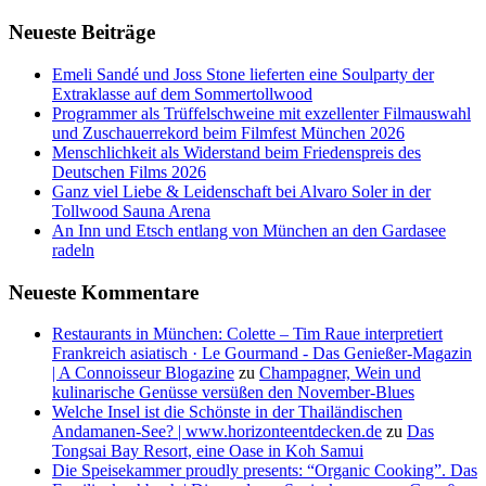
Neueste Beiträge
Emeli Sandé und Joss Stone lieferten eine Soulparty der
Extraklasse auf dem Sommertollwood
Programmer als Trüffelschweine mit exzellenter Filmauswahl
und Zuschauerrekord beim Filmfest München 2026
Menschlichkeit als Widerstand beim Friedenspreis des
Deutschen Films 2026
Ganz viel Liebe & Leidenschaft bei Alvaro Soler in der
Tollwood Sauna Arena
An Inn und Etsch entlang von München an den Gardasee
radeln
Neueste Kommentare
Restaurants in München: Colette – Tim Raue interpretiert
Frankreich asiatisch · Le Gourmand - Das Genießer-Magazin
| A Connoisseur Blogazine
zu
Champagner, Wein und
kulinarische Genüsse versüßen den November-Blues
Welche Insel ist die Schönste in der Thailändischen
Andamanen-See? | www.horizonteentdecken.de
zu
Das
Tongsai Bay Resort, eine Oase in Koh Samui
Die Speisekammer proudly presents: “Organic Cooking”. Das