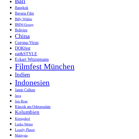
Bali
Bangkok
Bavaria Film
Billy Wilder
BMW-Group
Bolivien
China
Corona-Virus
DOKfest
eat&STYLE
Eckart Witzigmann
Filmfest München
Indien
Indonesien
Jamie Cullum
Java
Jon Rose
Klassik am Odeonsplatz
Kolumbien
Königshof
Linke Weine
Lonely Planet
Malaysia