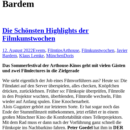
Bardem
Die Schönsten Highlights der
Filmkunstwochen
12. August 2022
Events
,
Filmtips
Arthouse
,
Filmkunstwochen
,
Javier
Bardem
,
Klaus Lemke
,
München
Doris
Das Sommerfestival der Arthouse-Kinos geht mit vielen Gästen
und zwei Filmlectures in die Zielgerade
Wie sieht eigentlich der Job eines Filmvorführers aus? Heute so: Die
Filmdatei auf den Server überspielen, alles checken, Knöpfchen
drücken, zurücklehnen. Früher so: Filmkopie überprüfen, Filmrolle
in den Projektor wuchten, überblenden, Filmrolle wechseln, Film
wieder auf Anfang spulen. Eine Knochenarbeit.
Alois Gugutzer gehört zur letzteren Sorte. Er hat sogar noch das
Ende der Stummfilmzeit mitbekommen, jetzt erfährt er in einem
großen Münchner Kino die Komfortabilität eines Tellerprojektors.
Mit dem Rad muss er dann nach der Vorführung ganz schnell die
Filmkopie ins Nachbarkino fahren.
Peter Goedel
hat ihm in
DER