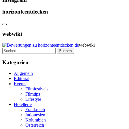
horizonteentdecken
webwiki
webwiki
Suchen
nach:
Kategorien
Allgemein
Editorial
Events
Filmfestivals
Filmtips
Lifestyle
Hotellerie
Frankreich
Indonesien
Kolumbien
Österreich