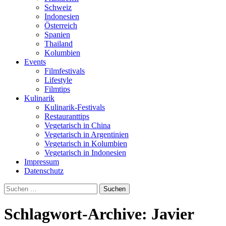
Schweiz
Indonesien
Österreich
Spanien
Thailand
Kolumbien
Events
Filmfestivals
Lifestyle
Filmtips
Kulinarik
Kulinarik-Festivals
Restauranttips
Vegetarisch in China
Vegetarisch in Argentinien
Vegetarisch in Kolumbien
Vegetarisch in Indonesien
Impressum
Datenschutz
Suchen
nach:
Schlagwort-Archive: Javier