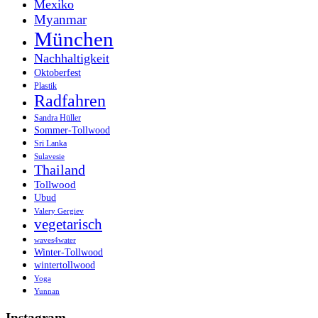
Mexiko
Myanmar
München
Nachhaltigkeit
Oktoberfest
Plastik
Radfahren
Sandra Hüller
Sommer-Tollwood
Sri Lanka
Sulavesie
Thailand
Tollwood
Ubud
Valery Gergiev
vegetarisch
waves4water
Winter-Tollwood
wintertollwood
Yoga
Yunnan
Instagram