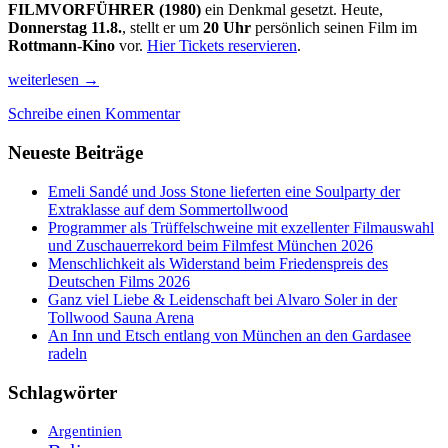
FILMVORFÜHRER (1980)
ein Denkmal gesetzt. Heute,
Donnerstag 11.8.
, stellt er um
20 Uhr
persönlich seinen Film im
Rottmann-Kino
vor.
Hier Tickets reservieren
.
Die
weiterlesen
→
Schönsten
Schreibe einen Kommentar
Highlights
der
Neueste Beiträge
Filmkunstwochen
Emeli Sandé und Joss Stone lieferten eine Soulparty der
Extraklasse auf dem Sommertollwood
Programmer als Trüffelschweine mit exzellenter Filmauswahl
und Zuschauerrekord beim Filmfest München 2026
Menschlichkeit als Widerstand beim Friedenspreis des
Deutschen Films 2026
Ganz viel Liebe & Leidenschaft bei Alvaro Soler in der
Tollwood Sauna Arena
An Inn und Etsch entlang von München an den Gardasee
radeln
Schlagwörter
Argentinien