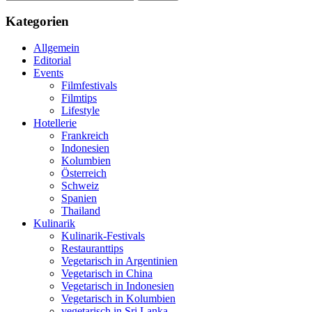
nach:
Kategorien
Allgemein
Editorial
Events
Filmfestivals
Filmtips
Lifestyle
Hotellerie
Frankreich
Indonesien
Kolumbien
Österreich
Schweiz
Spanien
Thailand
Kulinarik
Kulinarik-Festivals
Restauranttips
Vegetarisch in Argentinien
Vegetarisch in China
Vegetarisch in Indonesien
Vegetarisch in Kolumbien
vegetarisch in Sri Lanka