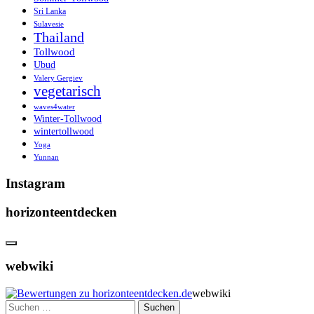
Sri Lanka
Sulavesie
Thailand
Tollwood
Ubud
Valery Gergiev
vegetarisch
waves4water
Winter-Tollwood
wintertollwood
Yoga
Yunnan
Instagram
horizonteentdecken
webwiki
webwiki
Suchen