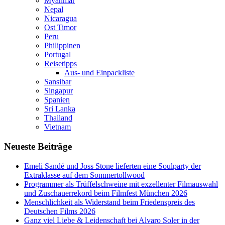
Myanmar
Nepal
Nicaragua
Ost Timor
Peru
Philippinen
Portugal
Reisetipps
Aus- und Einpackliste
Sansibar
Singapur
Spanien
Sri Lanka
Thailand
Vietnam
Neueste Beiträge
Emeli Sandé und Joss Stone lieferten eine Soulparty der
Extraklasse auf dem Sommertollwood
Programmer als Trüffelschweine mit exzellenter Filmauswahl
und Zuschauerrekord beim Filmfest München 2026
Menschlichkeit als Widerstand beim Friedenspreis des
Deutschen Films 2026
Ganz viel Liebe & Leidenschaft bei Alvaro Soler in der