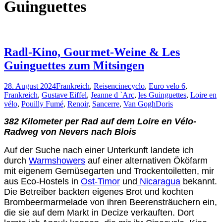
Guinguettes
Radl-Kino, Gourmet-Weine & Les
Guinguettes zum Mitsingen
28. August 2024
Frankreich
,
Reisen
cinecyclo
,
Euro velo 6
,
Frankreich
,
Gustave Eiffel
,
Jeanne d `Arc
,
les Guinguettes
,
Loire en
vélo
,
Pouilly Fumé
,
Renoir
,
Sancerre
,
Van Gogh
Doris
382 Kilometer per Rad auf dem Loire en Vélo-
Radweg von Nevers nach Blois
Auf der Suche nach einer Unterkunft landete ich
durch
Warmshowers
auf einer alternativen Ököfarm
mit eigenem Gemüsegarten und Trockentoiletten, mir
aus Eco-Hostels in
Ost-Timor
und
Nicaragua
bekannt.
Die Betreiber backten eigenes Brot und kochten
Brombeermarmelade von ihren Beerensträuchern ein,
die sie auf dem Markt in Decize verkauften. Dort