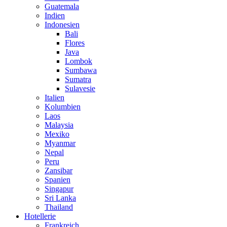
Guatemala
Indien
Indonesien
Bali
Flores
Java
Lombok
Sumbawa
Sumatra
Sulavesie
Italien
Kolumbien
Laos
Malaysia
Mexiko
Myanmar
Nepal
Peru
Zansibar
Spanien
Singapur
Sri Lanka
Thailand
Hotellerie
Frankreich