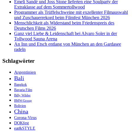
Guinguettes
Emeli Sandé und Joss Stone lieferten eine Soulparty der
zum
Extraklasse auf dem Sommertollwood
Mitsingen
Programmer als Trüffelschweine mit exzellenter Filmauswahl
und Zuschauerrekord beim Filmfest München 2026
Menschlichkeit als Widerstand beim Friedenspreis des
Deutschen Films 2026
Ganz viel Liebe & Leidenschaft bei Alvaro Soler in der
Tollwood Sauna Arena
An Inn und Etsch entlang von München an den Gardasee
radeln
Schlagwörter
Argentinien
Bali
Bangkok
Bavaria Film
Billy Wilder
BMW-Group
Bolivien
China
Corona-Virus
DOKfest
eat&STYLE