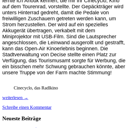
lernte ich Anouk kennen, die mir ihr Cinecyclo, Kino
auf dem Tourenrad, vorstellte. Der Gepäckträger wird
unters Hinterrad gedreht, damit die Pedale von
freiwilligen Zuschauern getreten werden kann, um
Strom herzustellen. Der wird auf ein spezielles
Akkugerät übertragen, verkabelt mit dem
Miniprojektor mit USB-Film. Sind die Lautsprecher
angeschlossen, die Leinwand ausgerollt und gestrafft,
kann das Open-Air Kinoerlebnis beginnen. Die
Stadtverwaltung von Decise stellte einen Platz zur
Verfügung, das Tourismusamt sorgte für Werbung, die
ein bisschen mehr Schwung gebrauchen könnte, aber
unsere Truppe von der Farm machte Stimmung!
Cinecyclo, das Radlkino
Radl-
weiterlesen
→
Kino,
Schreibe einen Kommentar
Gourmet-
Weine
Neueste Beiträge
&
Les