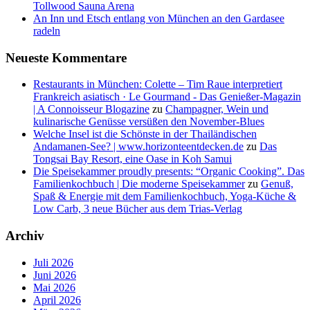
Tollwood Sauna Arena
An Inn und Etsch entlang von München an den Gardasee
radeln
Neueste Kommentare
Restaurants in München: Colette – Tim Raue interpretiert
Frankreich asiatisch · Le Gourmand - Das Genießer-Magazin
| A Connoisseur Blogazine
zu
Champagner, Wein und
kulinarische Genüsse versüßen den November-Blues
Welche Insel ist die Schönste in der Thailändischen
Andamanen-See? | www.horizonteentdecken.de
zu
Das
Tongsai Bay Resort, eine Oase in Koh Samui
Die Speisekammer proudly presents: “Organic Cooking”. Das
Familienkochbuch | Die moderne Speisekammer
zu
Genuß,
Spaß & Energie mit dem Familienkochbuch, Yoga-Küche &
Low Carb, 3 neue Bücher aus dem Trias-Verlag
Archiv
Juli 2026
Juni 2026
Mai 2026
April 2026