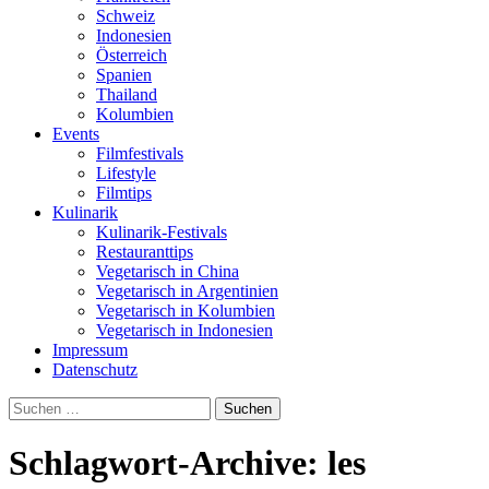
Schweiz
Indonesien
Österreich
Spanien
Thailand
Kolumbien
Events
Filmfestivals
Lifestyle
Filmtips
Kulinarik
Kulinarik-Festivals
Restauranttips
Vegetarisch in China
Vegetarisch in Argentinien
Vegetarisch in Kolumbien
Vegetarisch in Indonesien
Impressum
Datenschutz
Suchen
nach:
Schlagwort-Archive: les