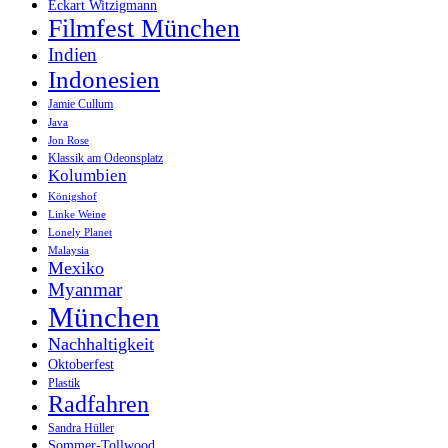
Eckart Witzigmann
Filmfest München
Indien
Indonesien
Jamie Cullum
Java
Jon Rose
Klassik am Odeonsplatz
Kolumbien
Königshof
Linke Weine
Lonely Planet
Malaysia
Mexiko
Myanmar
München
Nachhaltigkeit
Oktoberfest
Plastik
Radfahren
Sandra Hüller
Sommer-Tollwood