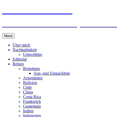
horizonteentdecken
Geschichten und Geheim-Tips über Nachhal
Springe
Menü
zum
Inhalt
Über mich
Nachhaltigkeit
Umwelttips
Editorial
Reisen
Reisetipps
Aus- und Einpackliste
Argentinien
Bolivien
Chile
China
Costa Rica
Frankreich
Guatemala
Indien
Indonesien