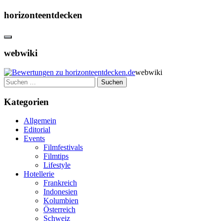
horizonteentdecken
webwiki
webwiki
Suchen
nach:
Kategorien
Allgemein
Editorial
Events
Filmfestivals
Filmtips
Lifestyle
Hotellerie
Frankreich
Indonesien
Kolumbien
Österreich
Schweiz