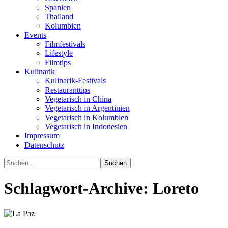
Spanien
Thailand
Kolumbien
Events
Filmfestivals
Lifestyle
Filmtips
Kulinarik
Kulinarik-Festivals
Restauranttips
Vegetarisch in China
Vegetarisch in Argentinien
Vegetarisch in Kolumbien
Vegetarisch in Indonesien
Impressum
Datenschutz
Suchen
nach:
Schlagwort-Archive: Loreto