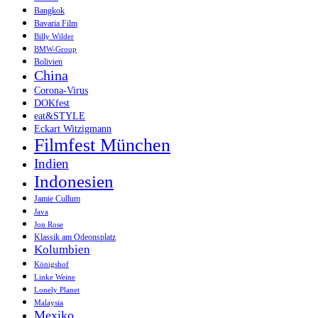
Bangkok
Bavaria Film
Billy Wilder
BMW-Group
Bolivien
China
Corona-Virus
DOKfest
eat&STYLE
Eckart Witzigmann
Filmfest München
Indien
Indonesien
Jamie Cullum
Java
Jon Rose
Klassik am Odeonsplatz
Kolumbien
Königshof
Linke Weine
Lonely Planet
Malaysia
Mexiko