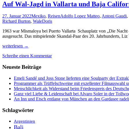
Auf Wal-Jagd in Vallarta und Baja Califor
27. Januar 2022
Mexiko
,
Reisen
Adolfo Lopez Matteo
,
Antoni Gaudi
,
Richard Burton
,
Wale
Doris
1963 war Mismaloya bei Puerto Vallarta Schauplatz von „Die Nacht d
ausgesucht. Das mitspielende Skandal-Paar des 20. Jahrhunderts, Liz 
Auf
weiterlesen
→
Wal-
Schreibe einen Kommentar
Jagd
in
Neueste Beiträge
Vallarta
und
Baja
Emeli Sandé und Joss Stone lieferten eine Soulparty der Extr
California
Programmer als Trüffelschweine mit exzellenter Filmauswahl
Menschlichkeit als Widerstand beim Friedenspreis des Deutsch
Ganz viel Liebe & Leidenschaft bei Alvaro Soler in der Tollw
An Inn und Etsch entlang von München an den Gardasee radel
Schlagwörter
Argentinien
Bali