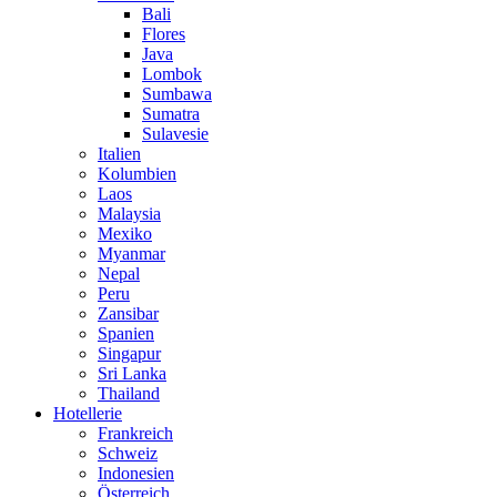
Bali
Flores
Java
Lombok
Sumbawa
Sumatra
Sulavesie
Italien
Kolumbien
Laos
Malaysia
Mexiko
Myanmar
Nepal
Peru
Zansibar
Spanien
Singapur
Sri Lanka
Thailand
Hotellerie
Frankreich
Schweiz
Indonesien
Österreich