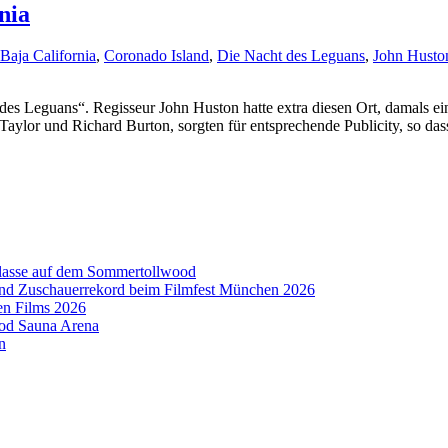
nia
Baja California
,
Coronado Island
,
Die Nacht des Leguans
,
John Husto
es Leguans“. Regisseur John Huston hatte extra diesen Ort, damals ei
Taylor und Richard Burton, sorgten für entsprechende Publicity, so das
aklasse auf dem Sommertollwood
 und Zuschauerrekord beim Filmfest München 2026
en Films 2026
ood Sauna Arena
n