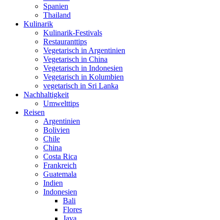
Spanien
Thailand
Kulinarik
Kulinarik-Festivals
Restauranttips
Vegetarisch in Argentinien
Vegetarisch in China
Vegetarisch in Indonesien
Vegetarisch in Kolumbien
vegetarisch in Sri Lanka
Nachhaltigkeit
Umwelttips
Reisen
Argentinien
Bolivien
Chile
China
Costa Rica
Frankreich
Guatemala
Indien
Indonesien
Bali
Flores
Java