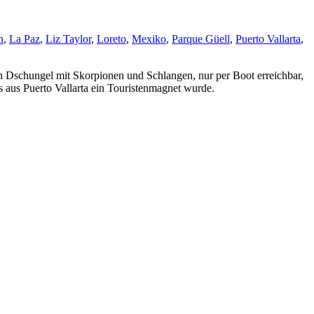
n
,
La Paz
,
Liz Taylor
,
Loreto
,
Mexiko
,
Parque Güell
,
Puerto Vallarta
,
n Dschungel mit Skorpionen und Schlangen, nur per Boot erreichbar,
s aus Puerto Vallarta ein Touristenmagnet wurde.