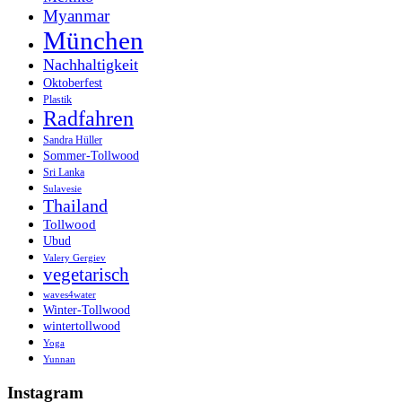
Myanmar
München
Nachhaltigkeit
Oktoberfest
Plastik
Radfahren
Sandra Hüller
Sommer-Tollwood
Sri Lanka
Sulavesie
Thailand
Tollwood
Ubud
Valery Gergiev
vegetarisch
waves4water
Winter-Tollwood
wintertollwood
Yoga
Yunnan
Instagram