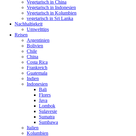
Vegetarisch in China
Vegetarisch in Indonesien
Vegetarisch in Kolumbien
vegetarisch in Sri Lanka
Nachhaltigkeit
Umwelttips
Reisen
Argentinien
Bolivien
Chile
China
Costa Rica
Frankreich
Guatemala
Indien
Indonesien
Bali
Flores
Java
Lombok
Sulavesie
Sumatra
Sumbawa
Italien
Kolumbien