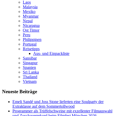
Laos
Malaysia
Mexiko
Myanmar
Nepal
Nicaragua
Ost Timor
Peru
Philippinen
Portugal
Reisetipps
Aus- und Einpackliste
Sansibar
Singapur
Spanien
Sri Lanka
Thailand
Vietnam
Neueste Beiträge
Emeli Sandé und Joss Stone lieferten eine Soulparty der
Extraklasse auf dem Sommertollwood
Programmer als Trüffelschweine mit exzellenter Filmauswahl
und Zuschauerrekord beim Filmfest München 2026