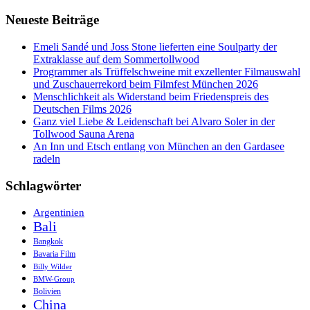
in
Neueste Beiträge
Vallarta
und
Baja
Emeli Sandé und Joss Stone lieferten eine Soulparty der
California
Extraklasse auf dem Sommertollwood
Programmer als Trüffelschweine mit exzellenter Filmauswahl
und Zuschauerrekord beim Filmfest München 2026
Menschlichkeit als Widerstand beim Friedenspreis des
Deutschen Films 2026
Ganz viel Liebe & Leidenschaft bei Alvaro Soler in der
Tollwood Sauna Arena
An Inn und Etsch entlang von München an den Gardasee
radeln
Schlagwörter
Argentinien
Bali
Bangkok
Bavaria Film
Billy Wilder
BMW-Group
Bolivien
China