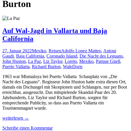
Burton
Auf Wal-Jagd in Vallarta und Baja
California
27. Januar 2022
Mexiko
,
Reisen
Adolfo Lopez Matteo
,
Antoni
Gaudi
,
Baja California
,
Coronado Island
,
Die Nacht des Leguans
,
John Huston
,
La Paz
,
Liz Taylor
,
Loreto
,
Mexiko
,
Parque Güell
,
Puerto Vallarta
,
Richard Burton
,
Wale
Doris
1963 war Mismaloya bei Puerto Vallarta Schauplatz von „Die
Nacht des Leguans“. Regisseur John Huston hatte extra diesen Ort,
damals ein Dschungel mit Skorpionen und Schlangen, nur per Boot
erreichbar, ausgesucht. Das mitspielende Skandal-Paar des 20.
Jahrhunderts, Liz Taylor und Richard Burton, sorgten für
entsprechende Publicity, so dass aus Puerto Vallarta ein
Touristenmagnet wurde.
Auf
weiterlesen
→
Wal-
Schreibe einen Kommentar
Jagd