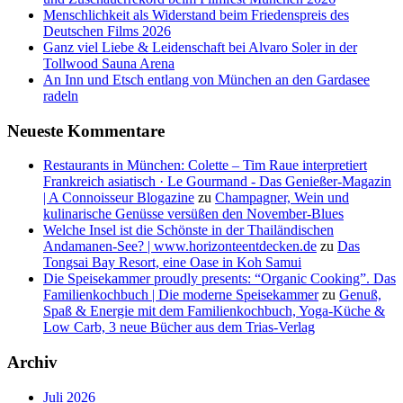
Menschlichkeit als Widerstand beim Friedenspreis des
Deutschen Films 2026
Ganz viel Liebe & Leidenschaft bei Alvaro Soler in der
Tollwood Sauna Arena
An Inn und Etsch entlang von München an den Gardasee
radeln
Neueste Kommentare
Restaurants in München: Colette – Tim Raue interpretiert
Frankreich asiatisch · Le Gourmand - Das Genießer-Magazin
| A Connoisseur Blogazine
zu
Champagner, Wein und
kulinarische Genüsse versüßen den November-Blues
Welche Insel ist die Schönste in der Thailändischen
Andamanen-See? | www.horizonteentdecken.de
zu
Das
Tongsai Bay Resort, eine Oase in Koh Samui
Die Speisekammer proudly presents: “Organic Cooking”. Das
Familienkochbuch | Die moderne Speisekammer
zu
Genuß,
Spaß & Energie mit dem Familienkochbuch, Yoga-Küche &
Low Carb, 3 neue Bücher aus dem Trias-Verlag
Archiv
Juli 2026