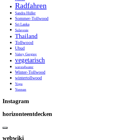
Radfahren
Sandra Hüller
Sommer-Tollwood
Sri Lanka
Sulavesie
Thailand
Tollwood
Ubud
Valery Gergiev
vegetarisch
waves4water
Winter-Tollwood
wintertollwood
Yoga
Yunnan
Instagram
horizonteentdecken
webwiki