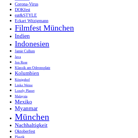
Corona-Virus
DOKfest
eat&STYLE
Eckart Witzigmann
Filmfest München
Indien
Indonesien
Jamie Cullum
Java
Jon Rose
Klassik am Odeonsplatz
Kolumbien
Königshof
Linke Weine
Lonely Planet
Malaysia
Mexiko
Myanmar
München
Nachhaltigkeit
Oktoberfest
Plastik