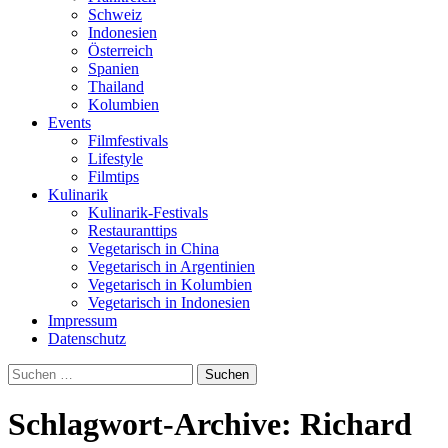
Schweiz
Indonesien
Österreich
Spanien
Thailand
Kolumbien
Events
Filmfestivals
Lifestyle
Filmtips
Kulinarik
Kulinarik-Festivals
Restauranttips
Vegetarisch in China
Vegetarisch in Argentinien
Vegetarisch in Kolumbien
Vegetarisch in Indonesien
Impressum
Datenschutz
Suchen
nach:
Schlagwort-Archive: Richard