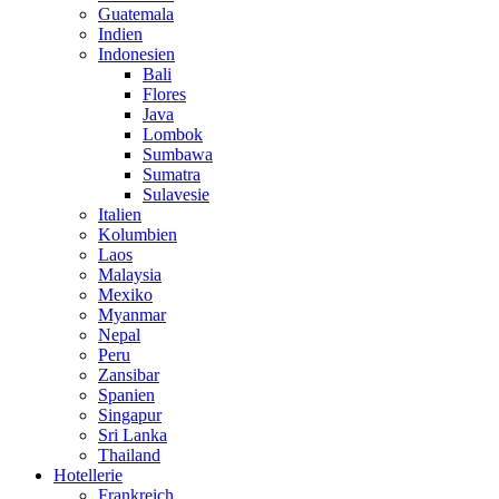
Guatemala
Indien
Indonesien
Bali
Flores
Java
Lombok
Sumbawa
Sumatra
Sulavesie
Italien
Kolumbien
Laos
Malaysia
Mexiko
Myanmar
Nepal
Peru
Zansibar
Spanien
Singapur
Sri Lanka
Thailand
Hotellerie
Frankreich