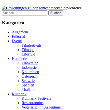
webwiki
Suchen
nach:
Kategorien
Allgemein
Editorial
Events
Filmfestivals
Filmtips
Lifestyle
Hotellerie
Frankreich
Indonesien
Kolumbien
Österreich
Schweiz
Spanien
Thailand
Kulinarik
Kulinarik-Festivals
Restauranttips
Vegetarisch in Argentinien