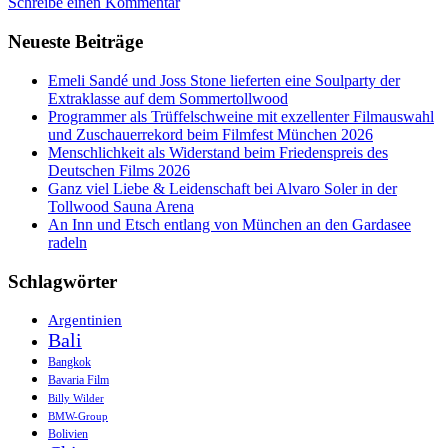
Schreibe einen Kommentar
Venezianische
Hinterland
Neueste Beiträge
per
Rad
&
Emeli Sandé und Joss Stone lieferten eine Soulparty der
Boot
Extraklasse auf dem Sommertollwood
erleben
Programmer als Trüffelschweine mit exzellenter Filmauswahl
und Zuschauerrekord beim Filmfest München 2026
Menschlichkeit als Widerstand beim Friedenspreis des
Deutschen Films 2026
Ganz viel Liebe & Leidenschaft bei Alvaro Soler in der
Tollwood Sauna Arena
An Inn und Etsch entlang von München an den Gardasee
radeln
Schlagwörter
Argentinien
Bali
Bangkok
Bavaria Film
Billy Wilder
BMW-Group
Bolivien