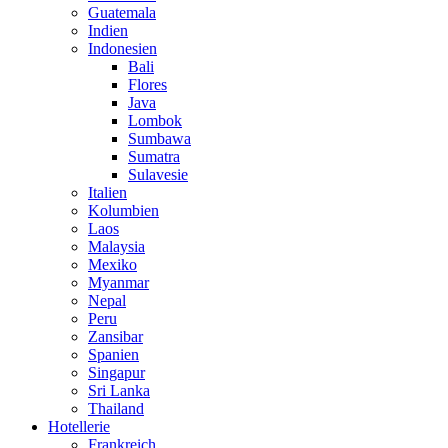
Guatemala
Indien
Indonesien
Bali
Flores
Java
Lombok
Sumbawa
Sumatra
Sulavesie
Italien
Kolumbien
Laos
Malaysia
Mexiko
Myanmar
Nepal
Peru
Zansibar
Spanien
Singapur
Sri Lanka
Thailand
Hotellerie
Frankreich