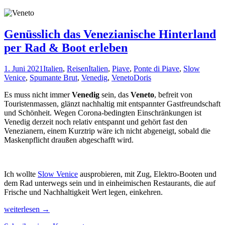
Genüsslich das Venezianische Hinterland
per Rad & Boot erleben
1. Juni 2021
Italien
,
Reisen
Italien
,
Piave
,
Ponte di Piave
,
Slow
Venice
,
Spumante Brut
,
Venedig
,
Veneto
Doris
Es muss nicht immer
Venedig
sein, das
Veneto
, befreit von
Touristenmassen, glänzt nachhaltig mit entspannter Gastfreundschaft
und Schönheit. Wegen Corona-bedingten Einschränkungen ist
Venedig derzeit noch relativ entspannt und gehört fast den
Venezianern, einem Kurztrip wäre ich nicht abgeneigt, sobald die
Maskenpflicht draußen abgeschafft wird.
Ich wollte
Slow Venice
ausprobieren, mit Zug, Elektro-Booten und
dem Rad unterwegs sein und in einheimischen Restaurants, die auf
Frische und Nachhaltigkeit Wert legen, einkehren.
Genüsslich
weiterlesen
→
das