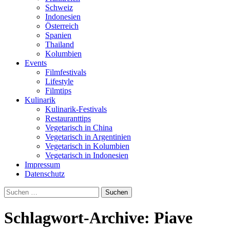
Schweiz
Indonesien
Österreich
Spanien
Thailand
Kolumbien
Events
Filmfestivals
Lifestyle
Filmtips
Kulinarik
Kulinarik-Festivals
Restauranttips
Vegetarisch in China
Vegetarisch in Argentinien
Vegetarisch in Kolumbien
Vegetarisch in Indonesien
Impressum
Datenschutz
Suchen
nach:
Schlagwort-Archive: Piave