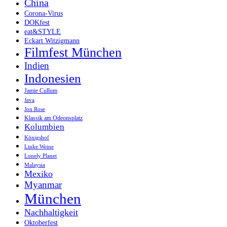
China
Corona-Virus
DOKfest
eat&STYLE
Eckart Witzigmann
Filmfest München
Indien
Indonesien
Jamie Cullum
Java
Jon Rose
Klassik am Odeonsplatz
Kolumbien
Königshof
Linke Weine
Lonely Planet
Malaysia
Mexiko
Myanmar
München
Nachhaltigkeit
Oktoberfest