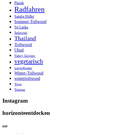
Plastik
Radfahren
Sandra Hüller
Sommer-Tollwood
Sri Lanka
Sulavesie
Thailand
Tollwood
Ubud
Valery Gergiev
vegetarisch
waves4water
Winter-Tollwood
wintertollwood
Yoga
Yunnan
Instagram
horizonteentdecken