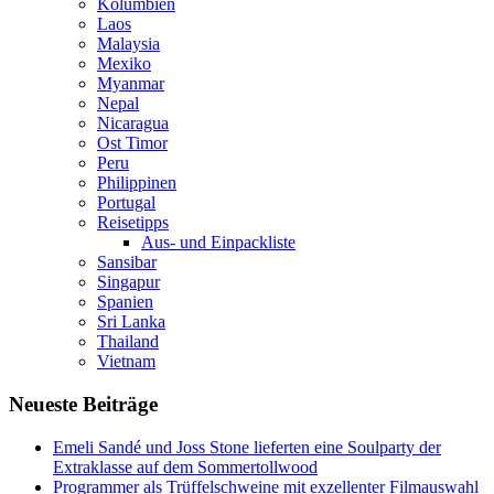
Kolumbien
Laos
Malaysia
Mexiko
Myanmar
Nepal
Nicaragua
Ost Timor
Peru
Philippinen
Portugal
Reisetipps
Aus- und Einpackliste
Sansibar
Singapur
Spanien
Sri Lanka
Thailand
Vietnam
Neueste Beiträge
Emeli Sandé und Joss Stone lieferten eine Soulparty der
Extraklasse auf dem Sommertollwood
Programmer als Trüffelschweine mit exzellenter Filmauswahl