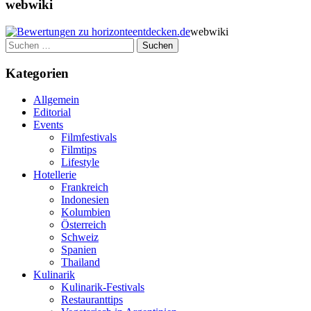
webwiki
webwiki
Suchen
nach:
Kategorien
Allgemein
Editorial
Events
Filmfestivals
Filmtips
Lifestyle
Hotellerie
Frankreich
Indonesien
Kolumbien
Österreich
Schweiz
Spanien
Thailand
Kulinarik
Kulinarik-Festivals
Restauranttips