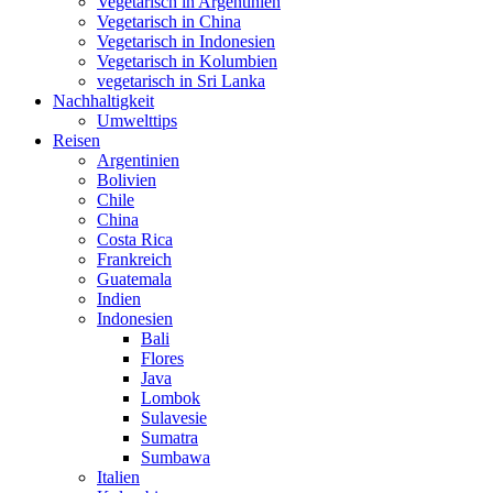
Vegetarisch in Argentinien
Vegetarisch in China
Vegetarisch in Indonesien
Vegetarisch in Kolumbien
vegetarisch in Sri Lanka
Nachhaltigkeit
Umwelttips
Reisen
Argentinien
Bolivien
Chile
China
Costa Rica
Frankreich
Guatemala
Indien
Indonesien
Bali
Flores
Java
Lombok
Sulavesie
Sumatra
Sumbawa
Italien