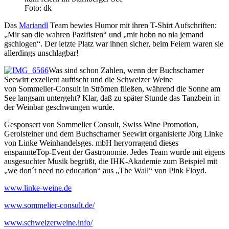
Foto: dk
Das
Mariandl
Team bewies Humor mit ihren T-Shirt Aufschriften:
„Mir san die wahren Pazifisten“ und „mir hobn no nia jemand
gschlogen“. Der letzte Platz war ihnen sicher, beim Feiern waren sie
allerdings unschlagbar!
Was sind schon Zahlen, wenn der Buchscharner
Seewirt exzellent auftischt und die Schweizer Weine
von Sommelier-Consult in Strömen fließen, während die Sonne am
See langsam untergeht? Klar, daß zu später Stunde das Tanzbein in
der Weinbar geschwungen wurde.
Gesponsert von Sommelier Consult, Swiss Wine Promotion,
Gerolsteiner und dem Buchscharner Seewirt organisierte Jörg Linke
von Linke Weinhandelsges. mbH hervorragend dieses
enspannteTop-Event der Gastronomie. Jedes Team wurde mit eigens
ausgesuchter Musik begrüßt, die IHK-Akademie zum Beispiel mit
„we don´t need no education“ aus „The Wall“ von Pink Floyd.
www.linke-weine.de
www.sommelier-consult.de/
www.schweizerweine.info/