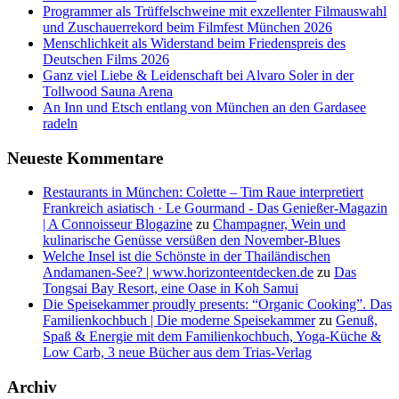
Programmer als Trüffelschweine mit exzellenter Filmauswahl
und Zuschauerrekord beim Filmfest München 2026
Menschlichkeit als Widerstand beim Friedenspreis des
Deutschen Films 2026
Ganz viel Liebe & Leidenschaft bei Alvaro Soler in der
Tollwood Sauna Arena
An Inn und Etsch entlang von München an den Gardasee
radeln
Neueste Kommentare
Restaurants in München: Colette – Tim Raue interpretiert
Frankreich asiatisch · Le Gourmand - Das Genießer-Magazin
| A Connoisseur Blogazine
zu
Champagner, Wein und
kulinarische Genüsse versüßen den November-Blues
Welche Insel ist die Schönste in der Thailändischen
Andamanen-See? | www.horizonteentdecken.de
zu
Das
Tongsai Bay Resort, eine Oase in Koh Samui
Die Speisekammer proudly presents: “Organic Cooking”. Das
Familienkochbuch | Die moderne Speisekammer
zu
Genuß,
Spaß & Energie mit dem Familienkochbuch, Yoga-Küche &
Low Carb, 3 neue Bücher aus dem Trias-Verlag
Archiv