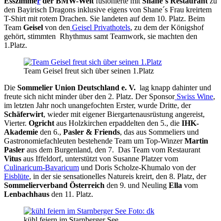
Esszimme
r
der BMW-Welt
fusionierte mit
Shane´s Restaurant
zu
den Bayirisch Dragons inklusive eigens von Shane´s Frau kreirtem
T-Shirt mit rotem Drachen. Sie landeten auf dem 10. Platz. Beim
Team
Geisel
von den
Geisel Privathotels
, zu dem der Königshof
gehört, stimmten Rhythmus samt Teamwork, sie machten den
1.Platz.
Team Geisel freut sich über seinen 1.Platz
Die
Sommelier Union Deutschland e. V.
lag knapp dahinter und
freute sich nicht minder über den 2. Platz. Der Sponsor
Swiss Wine
,
im letzten Jahr noch unangefochten Erster, wurde Dritte, der
Schäferwirt
, wieder mit eigener Biergartenausrüstung angereist,
Vierter.
Ogricht
aus Holzkirchen erpaddelten den 5., die
IHK-
Akademie
den 6.,
Pasler & Friends
, das aus Sommeliers und
Gastronomiefachleuten bestehende Team um Top-Winzer
Martin
Pasler
aus dem Burgenland, den 7. Das Team vom Restaurant
Vitus
aus Iffeldorf, unterstützt von Susanne Platzer vom
Culinaricum-Bavaricum
und Doris Scholze-Khumalo von der
Eisblüte
, in der sie sensationelles Natureis kreirt, den 8. Platz, der
Sommelierverband Österreich
den 9. und Neuling
Ella
vom
Lenbachhaus
den 11. Platz.
kühl feiern im Starnberger See