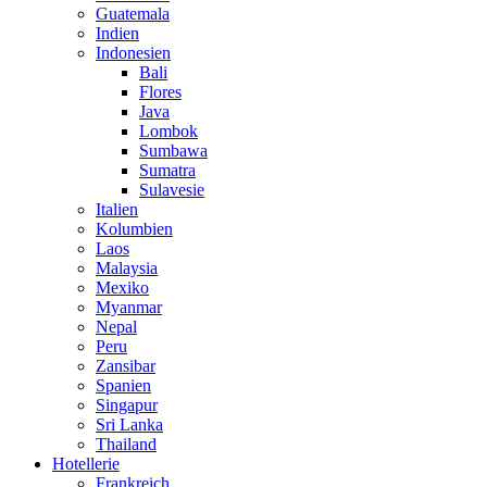
Guatemala
Indien
Indonesien
Bali
Flores
Java
Lombok
Sumbawa
Sumatra
Sulavesie
Italien
Kolumbien
Laos
Malaysia
Mexiko
Myanmar
Nepal
Peru
Zansibar
Spanien
Singapur
Sri Lanka
Thailand
Hotellerie
Frankreich