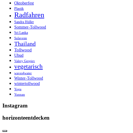
Oktoberfest
Plastik
Radfahren
Sandra Hüller
Sommer-Tollwood
Sri Lanka
Sulavesie
Thailand
Tollwood
Ubud
Valery Gergiev
vegetarisch
waves4water
Winter-Tollwood
wintertollwood
Yoga
Yunnan
Instagram
horizonteentdecken