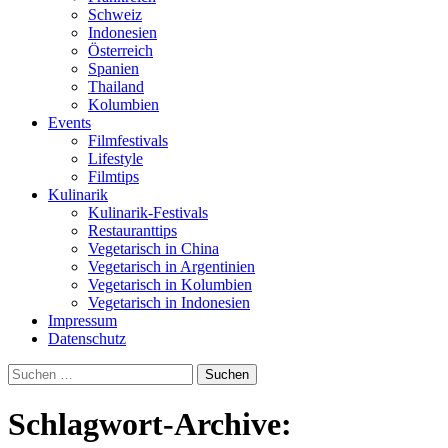
Schweiz
Indonesien
Österreich
Spanien
Thailand
Kolumbien
Events
Filmfestivals
Lifestyle
Filmtips
Kulinarik
Kulinarik-Festivals
Restauranttips
Vegetarisch in China
Vegetarisch in Argentinien
Vegetarisch in Kolumbien
Vegetarisch in Indonesien
Impressum
Datenschutz
Suchen
nach:
Schlagwort-Archive: