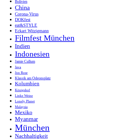
Bolivien
China
Corona-Virus
DOKfest
eat&STYLE
Eckart Witzigmann
Filmfest München
Indien
Indonesien
Jamie Cullum
Java
Jon Rose
Klassik am Odeonsplatz
Kolumbien
Königshof
Linke Weine
Lonely Planet
Malaysia
Mexiko
Myanmar
München
Nachhaltigkeit