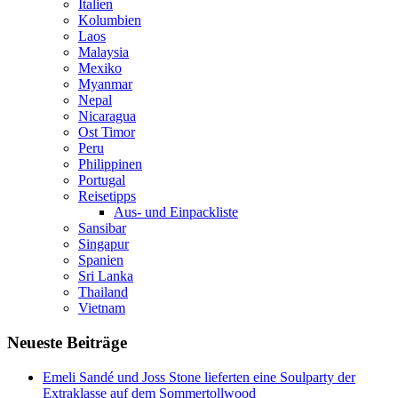
Italien
Kolumbien
Laos
Malaysia
Mexiko
Myanmar
Nepal
Nicaragua
Ost Timor
Peru
Philippinen
Portugal
Reisetipps
Aus- und Einpackliste
Sansibar
Singapur
Spanien
Sri Lanka
Thailand
Vietnam
Neueste Beiträge
Emeli Sandé und Joss Stone lieferten eine Soulparty der
Extraklasse auf dem Sommertollwood