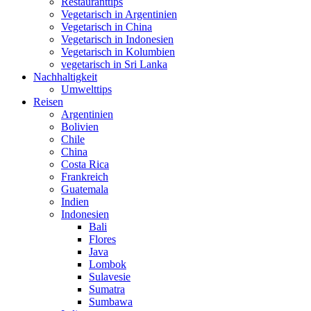
Restauranttips
Vegetarisch in Argentinien
Vegetarisch in China
Vegetarisch in Indonesien
Vegetarisch in Kolumbien
vegetarisch in Sri Lanka
Nachhaltigkeit
Umwelttips
Reisen
Argentinien
Bolivien
Chile
China
Costa Rica
Frankreich
Guatemala
Indien
Indonesien
Bali
Flores
Java
Lombok
Sulavesie
Sumatra
Sumbawa