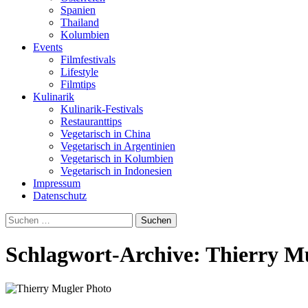
Spanien
Thailand
Kolumbien
Events
Filmfestivals
Lifestyle
Filmtips
Kulinarik
Kulinarik-Festivals
Restauranttips
Vegetarisch in China
Vegetarisch in Argentinien
Vegetarisch in Kolumbien
Vegetarisch in Indonesien
Impressum
Datenschutz
Suchen
nach:
Schlagwort-Archive: Thierry M