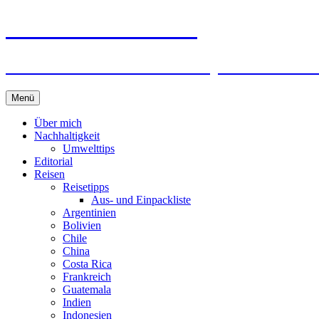
horizonteentdecken
Geschichten und Geheim-Tips über Nachhal
Springe
Menü
zum
Inhalt
Über mich
Nachhaltigkeit
Umwelttips
Editorial
Reisen
Reisetipps
Aus- und Einpackliste
Argentinien
Bolivien
Chile
China
Costa Rica
Frankreich
Guatemala
Indien
Indonesien