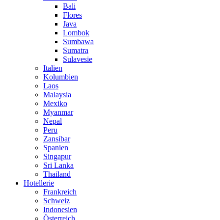
Bali
Flores
Java
Lombok
Sumbawa
Sumatra
Sulavesie
Italien
Kolumbien
Laos
Malaysia
Mexiko
Myanmar
Nepal
Peru
Zansibar
Spanien
Singapur
Sri Lanka
Thailand
Hotellerie
Frankreich
Schweiz
Indonesien
Österreich