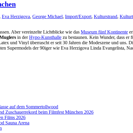
nchen
,
Eva Herzigova
,
George Michael
,
Import/Export
,
Kulturstrand
,
Kultur
ssen. Aber vereinzelte Lichtblicke wie das
Museum fünf Kontinente
er
 Muglers
in der
Hypo-Kunsthalle
zu bestaunen. Kein Wunder, dass er 
Latex und Vinyl überrascht er seit 30 Jahren die Modeszene und uns. Di
ten Supermodels der 90iger wie Eva Herzigova Linda Evangelista, N
aklasse auf dem Sommertollwood
 und Zuschauerrekord beim Filmfest München 2026
en Films 2026
ood Sauna Arena
n