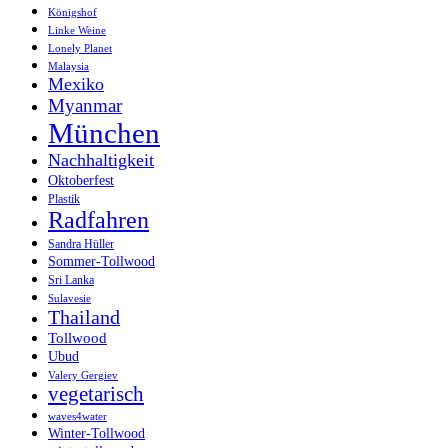
Königshof
Linke Weine
Lonely Planet
Malaysia
Mexiko
Myanmar
München
Nachhaltigkeit
Oktoberfest
Plastik
Radfahren
Sandra Hüller
Sommer-Tollwood
Sri Lanka
Sulavesie
Thailand
Tollwood
Ubud
Valery Gergiev
vegetarisch
waves4water
Winter-Tollwood