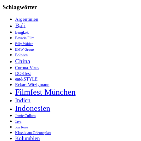
Schlagwörter
Argentinien
Bali
Bangkok
Bavaria Film
Billy Wilder
BMW-Group
Bolivien
China
Corona-Virus
DOKfest
eat&STYLE
Eckart Witzigmann
Filmfest München
Indien
Indonesien
Jamie Cullum
Java
Jon Rose
Klassik am Odeonsplatz
Kolumbien