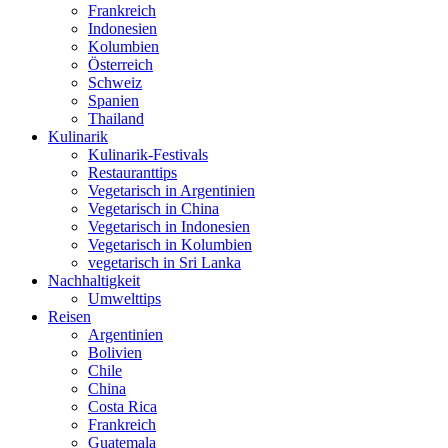
Frankreich
Indonesien
Kolumbien
Österreich
Schweiz
Spanien
Thailand
Kulinarik
Kulinarik-Festivals
Restauranttips
Vegetarisch in Argentinien
Vegetarisch in China
Vegetarisch in Indonesien
Vegetarisch in Kolumbien
vegetarisch in Sri Lanka
Nachhaltigkeit
Umwelttips
Reisen
Argentinien
Bolivien
Chile
China
Costa Rica
Frankreich
Guatemala