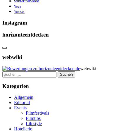
wintertollwood
Yoga
Yunnan
Instagram
horizonteentdecken
webwiki
webwiki
Suchen
nach:
Kategorien
Allgemein
Editorial
Events
Filmfestivals
Filmtips
Lifestyle
Hotellerie