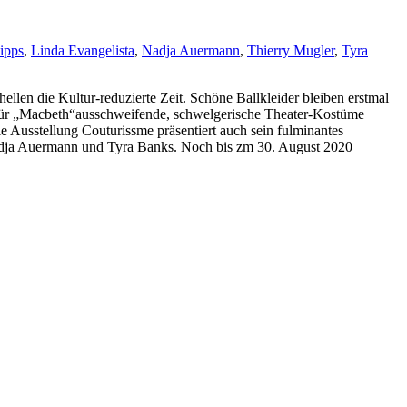
tipps
,
Linda Evangelista
,
Nadja Auermann
,
Thierry Mugler
,
Tyra
hellen die Kultur-reduzierte Zeit. Schöne Ballkleider bleiben erstmal
für „Macbeth“ausschweifende, schwelgerische Theater-Kostüme
e Ausstellung Couturissme präsentiert auch sein fulminantes
adja Auermann und Tyra Banks. Noch bis zm 30. August 2020