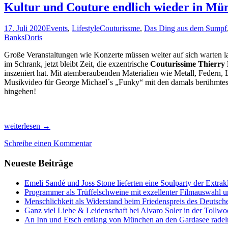
Kultur und Couture endlich wieder in Mü
17. Juli 2020
Events
,
Lifestyle
Couturissme
,
Das Ding aus dem Sumpf
Banks
Doris
Große Veranstaltungen wie Konzerte müssen weiter auf sich warten la
im Schrank, jetzt bleibt Zeit, die exzentrische
Couturissime Thierry
inszeniert hat. Mit atemberaubenden Materialien wie Metall, Federn, 
Musikvideo für George Michael´s „Funky“ mit den damals berühmtes
hingehen!
Kultur
weiterlesen
→
und
Schreibe einen Kommentar
Couture
endlich
Neueste Beiträge
wieder
in
München
Emeli Sandé und Joss Stone lieferten eine Soulparty der Extr
Programmer als Trüffelschweine mit exzellenter Filmauswahl
Menschlichkeit als Widerstand beim Friedenspreis des Deutsch
Ganz viel Liebe & Leidenschaft bei Alvaro Soler in der Tollw
An Inn und Etsch entlang von München an den Gardasee radel