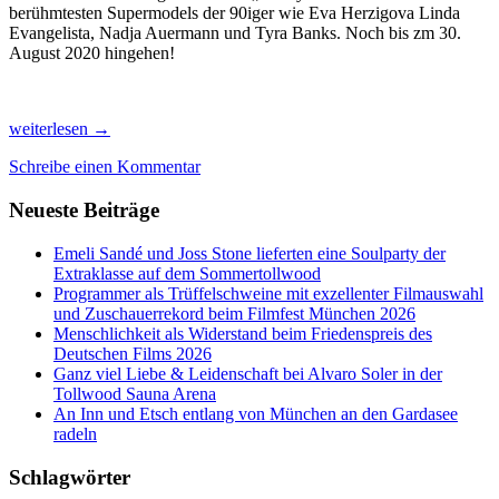
berühmtesten Supermodels der 90iger wie Eva Herzigova Linda
Evangelista, Nadja Auermann und Tyra Banks. Noch bis zm 30.
August 2020 hingehen!
Kultur
weiterlesen
→
und
Schreibe einen Kommentar
Couture
endlich
Neueste Beiträge
wieder
in
München
Emeli Sandé und Joss Stone lieferten eine Soulparty der
Extraklasse auf dem Sommertollwood
Programmer als Trüffelschweine mit exzellenter Filmauswahl
und Zuschauerrekord beim Filmfest München 2026
Menschlichkeit als Widerstand beim Friedenspreis des
Deutschen Films 2026
Ganz viel Liebe & Leidenschaft bei Alvaro Soler in der
Tollwood Sauna Arena
An Inn und Etsch entlang von München an den Gardasee
radeln
Schlagwörter