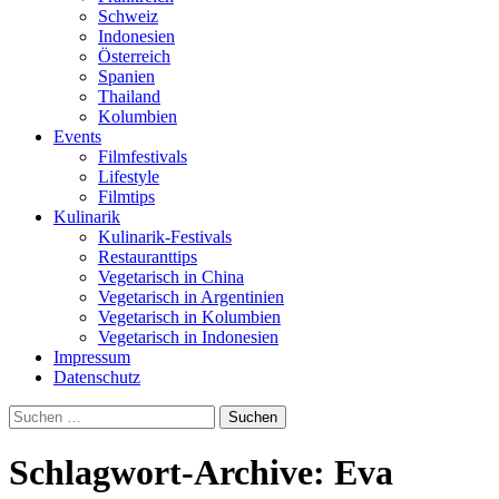
Schweiz
Indonesien
Österreich
Spanien
Thailand
Kolumbien
Events
Filmfestivals
Lifestyle
Filmtips
Kulinarik
Kulinarik-Festivals
Restauranttips
Vegetarisch in China
Vegetarisch in Argentinien
Vegetarisch in Kolumbien
Vegetarisch in Indonesien
Impressum
Datenschutz
Suchen
nach:
Schlagwort-Archive: Eva