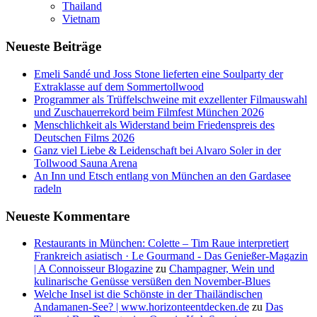
Thailand
Vietnam
Neueste Beiträge
Emeli Sandé und Joss Stone lieferten eine Soulparty der
Extraklasse auf dem Sommertollwood
Programmer als Trüffelschweine mit exzellenter Filmauswahl
und Zuschauerrekord beim Filmfest München 2026
Menschlichkeit als Widerstand beim Friedenspreis des
Deutschen Films 2026
Ganz viel Liebe & Leidenschaft bei Alvaro Soler in der
Tollwood Sauna Arena
An Inn und Etsch entlang von München an den Gardasee
radeln
Neueste Kommentare
Restaurants in München: Colette – Tim Raue interpretiert
Frankreich asiatisch · Le Gourmand - Das Genießer-Magazin
| A Connoisseur Blogazine
zu
Champagner, Wein und
kulinarische Genüsse versüßen den November-Blues
Welche Insel ist die Schönste in der Thailändischen
Andamanen-See? | www.horizonteentdecken.de
zu
Das