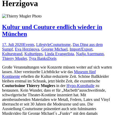
Herzigova
Kultur und Couture endlich wieder in
München
17. Juli 2020
Events
,
Lifestyle
Couturissme
,
Das Ding aus dem
Sumpf
,
Eva Herzigova
,
George Michael
,
Import/Export
,
Kulturstrand
,
Kulturtipps
,
Linda Evangelista
,
Nadja Auermann
,
Thierry Mugler
,
Tyra Banks
Doris
Große Veranstaltungen wie Konzerte müssen weiter auf sich warten
lassen. Aber vereinzelte Lichtblicke wie das
Museum fünf
Kontinente
erhellen die Kultur-reduzierte Zeit. Schöne Ballkleider
bleiben erstmal im Schrank, jetzt bleibt Zeit, die exzentrische
Couturissime Thierry Muglers
in der
Hypo-Kunsthalle
zu
bestaunen. Kein Wunder, dass er für „Macbeth“ausschweifende,
schwelgerische Theater-Kostüme inszeniert hat. Mit
atemberaubenden Materialien wie Metall, Federn, Latex und Vinyl
überrascht er seit 30 Jahren die Modeszene und uns. Die
Ausstellung Couturissme präsentiert auch sein fulminantes
Musikvideo für George Michael´s „Funky“ mit den damals