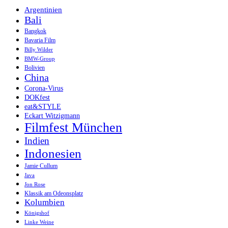
Argentinien
Bali
Bangkok
Bavaria Film
Billy Wilder
BMW-Group
Bolivien
China
Corona-Virus
DOKfest
eat&STYLE
Eckart Witzigmann
Filmfest München
Indien
Indonesien
Jamie Cullum
Java
Jon Rose
Klassik am Odeonsplatz
Kolumbien
Königshof
Linke Weine