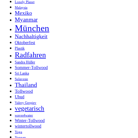
Lonely Planet
Malaysia
Mexiko
Myanmar
München
Nachhaltigkeit
Oktoberfest
Plastik
Radfahren
Sandra Hüller
Sommer-Tollwood
Sri Lanka
Sulavesie
Thailand
Tollwood
Ubud
Valery Gergiev
vegetarisch
waves4water
Winter-Tollwood
wintertollwood
Yoga
Yunnan