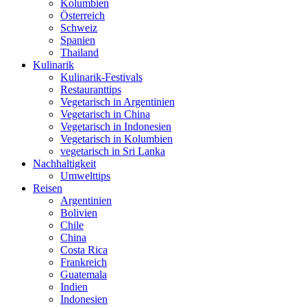
Kolumbien
Österreich
Schweiz
Spanien
Thailand
Kulinarik
Kulinarik-Festivals
Restauranttips
Vegetarisch in Argentinien
Vegetarisch in China
Vegetarisch in Indonesien
Vegetarisch in Kolumbien
vegetarisch in Sri Lanka
Nachhaltigkeit
Umwelttips
Reisen
Argentinien
Bolivien
Chile
China
Costa Rica
Frankreich
Guatemala
Indien
Indonesien