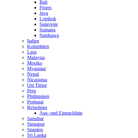
Bali
Flores
Java
Lombok
Sulavesie
Sumatra
Sumbawa
Italien
Kolumbien
Laos
Malaysia
Mexiko
Myanmar
Nepal
Nicaragua
Ost Timor
Peru
Philippinen
Portugal
Reisetipps
Aus- und Einpackliste
Sansibar
Singapur
Spanien
Sri Lanka