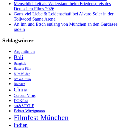
Menschlichkeit als Widerstand beim Friedenspreis des
Deutschen Films 2026
Ganz viel Liebe & Leidenschaft bei Alvaro Soler in der
Tollwood Sauna Arena
An Inn und Etsch entlang von München an den Gardasee
radeln
Schlagwörter
Argentinien
Bali
Bangkok
Bavaria Film
Billy Wilder
BMW-Group
Bolivien
China
Corona-Virus
DOKfest
eat&STYLE
Eckart Witzigmann
Filmfest München
Indien