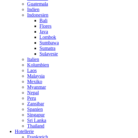
Guatemala
Indien
Indonesien
Bali
Flores
Java
Lombok
Sumbawa
Sumatra
Sulavesie
Italien
Kolumbien
Laos
Malaysia
Mexiko
Myanmar
Nepal
Peru
Zansibar
Spanien
Singapur
Sri Lanka
Thailand
Hotellerie
Frankreich