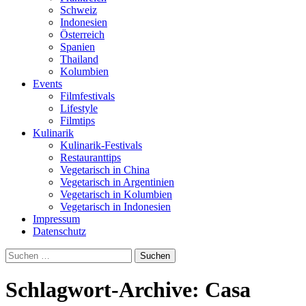
Schweiz
Indonesien
Österreich
Spanien
Thailand
Kolumbien
Events
Filmfestivals
Lifestyle
Filmtips
Kulinarik
Kulinarik-Festivals
Restauranttips
Vegetarisch in China
Vegetarisch in Argentinien
Vegetarisch in Kolumbien
Vegetarisch in Indonesien
Impressum
Datenschutz
Suchen
nach:
Schlagwort-Archive: Casa