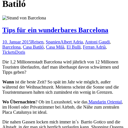
Batiló
Tips für ein wunderbares Barcelona
10. Januar 2015
Reisen
,
Spanien
Albert Adria
,
Antoni Gaudi
,
Barcelona
,
Casa Batiló
,
Casa Milà
,
El Bulli
,
Ferran Adrià
,
Tickets
Doris
Die 1,2 Millionenstadt Barcelona wird jährlich von 12 Millionen
Touristen überlaufen, darf man überhaupt davon schwärmen und
Tipps geben?
Wann
ist die beste Zeit? So spät im Jahr wie möglich, außer
während der Weihnachtszeit. Meistens scheint die Sonne und die
Touristenmassen halten sich zumindest ein wenig in Grenzen.
Wo Übernachten
? Ob im Luxushotel, wie das
Mandarin Oriental
,
im Hostel oder Privatzimmer bei Airbnb, die Nähe zum zentralen
Placa Catalunya ist ideal.
Die nahen Gassen locken mich immer in´s Barrio Gotico und die
Altstadt, in der man sich herrlich verlaufen kann. Shopping Queens