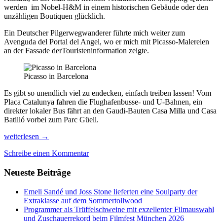
werden im Nobel-H&M in einem historischen Gebäude oder den
unzähligen Boutiquen glücklich.
Ein Deutscher Pilgerwegwanderer führte mich weiter zum
Avenguda del Portal del Angel, wo er mich mit Picasso-Malereien
an der Fassade derTouristeninformation zeigte.
Picasso in Barcelona
Es gibt so unendlich viel zu endecken, einfach treiben lassen! Vom
Placa Catalunya fahren die Flughafenbusse- und U-Bahnen, ein
direkter lokaler Bus fährt an den Gaudi-Bauten Casa Milla und Casa
Batilló vorbei zum Parc Güell.
Tips
weiterlesen
→
für
Schreibe einen Kommentar
ein
wunderbares
Neueste Beiträge
Barcelona
Emeli Sandé und Joss Stone lieferten eine Soulparty der
Extraklasse auf dem Sommertollwood
Programmer als Trüffelschweine mit exzellenter Filmauswahl
und Zuschauerrekord beim Filmfest München 2026