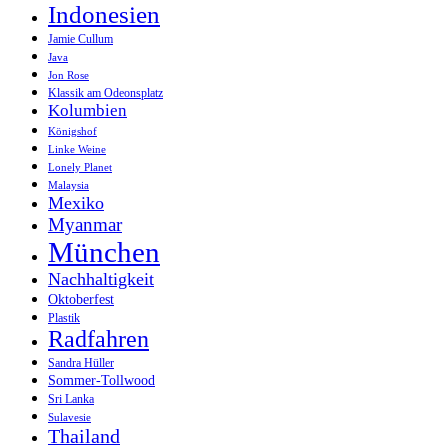
Indonesien
Jamie Cullum
Java
Jon Rose
Klassik am Odeonsplatz
Kolumbien
Königshof
Linke Weine
Lonely Planet
Malaysia
Mexiko
Myanmar
München
Nachhaltigkeit
Oktoberfest
Plastik
Radfahren
Sandra Hüller
Sommer-Tollwood
Sri Lanka
Sulavesie
Thailand