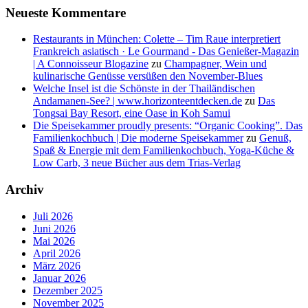
Neueste Kommentare
Restaurants in München: Colette – Tim Raue interpretiert
Frankreich asiatisch · Le Gourmand - Das Genießer-Magazin
| A Connoisseur Blogazine
zu
Champagner, Wein und
kulinarische Genüsse versüßen den November-Blues
Welche Insel ist die Schönste in der Thailändischen
Andamanen-See? | www.horizonteentdecken.de
zu
Das
Tongsai Bay Resort, eine Oase in Koh Samui
Die Speisekammer proudly presents: “Organic Cooking”. Das
Familienkochbuch | Die moderne Speisekammer
zu
Genuß,
Spaß & Energie mit dem Familienkochbuch, Yoga-Küche &
Low Carb, 3 neue Bücher aus dem Trias-Verlag
Archiv
Juli 2026
Juni 2026
Mai 2026
April 2026
März 2026
Januar 2026
Dezember 2025
November 2025