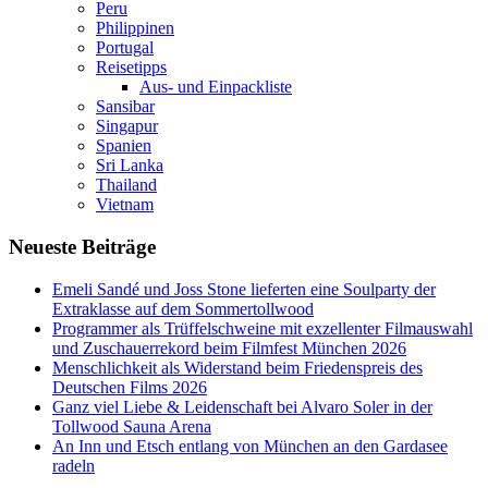
Peru
Philippinen
Portugal
Reisetipps
Aus- und Einpackliste
Sansibar
Singapur
Spanien
Sri Lanka
Thailand
Vietnam
Neueste Beiträge
Emeli Sandé und Joss Stone lieferten eine Soulparty der
Extraklasse auf dem Sommertollwood
Programmer als Trüffelschweine mit exzellenter Filmauswahl
und Zuschauerrekord beim Filmfest München 2026
Menschlichkeit als Widerstand beim Friedenspreis des
Deutschen Films 2026
Ganz viel Liebe & Leidenschaft bei Alvaro Soler in der
Tollwood Sauna Arena
An Inn und Etsch entlang von München an den Gardasee
radeln