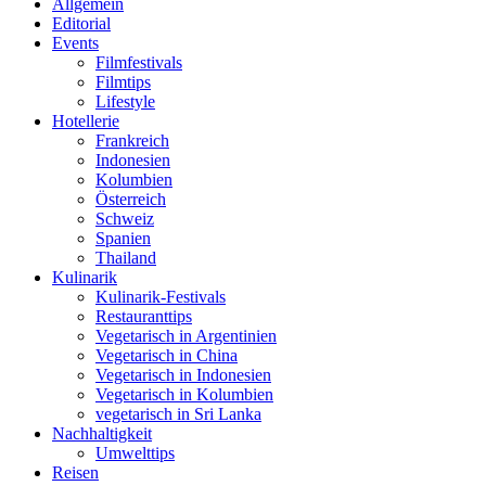
Allgemein
Editorial
Events
Filmfestivals
Filmtips
Lifestyle
Hotellerie
Frankreich
Indonesien
Kolumbien
Österreich
Schweiz
Spanien
Thailand
Kulinarik
Kulinarik-Festivals
Restauranttips
Vegetarisch in Argentinien
Vegetarisch in China
Vegetarisch in Indonesien
Vegetarisch in Kolumbien
vegetarisch in Sri Lanka
Nachhaltigkeit
Umwelttips
Reisen