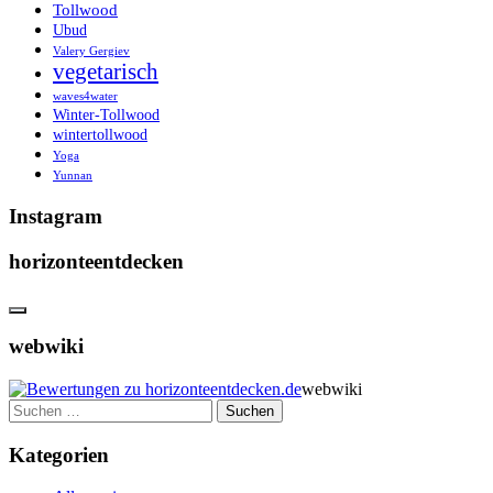
Tollwood
Ubud
Valery Gergiev
vegetarisch
waves4water
Winter-Tollwood
wintertollwood
Yoga
Yunnan
Instagram
horizonteentdecken
webwiki
webwiki
Suchen
nach:
Kategorien