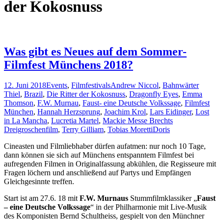
der Kokosnuss
Was gibt es Neues auf dem Sommer-
Filmfest Münchens 2018?
12. Juni 2018
Events
,
Filmfestivals
Andrew Niccol
,
Bahnwärter
Thiel
,
Brazil
,
Die Ritter der Kokosnuss
,
Dragonfly Eyes
,
Emma
Thomson
,
F.W. Murnau
,
Faust- eine Deutsche Volkssage
,
Filmfest
München
,
Hannah Herzsprung
,
Joachim Krol
,
Lars Eidinger
,
Lost
in La Mancha
,
Lucretia Martel
,
Mackie Messe Brechts
Dreigroschenfilm
,
Terry Gilliam
,
Tobias Moretti
Doris
Cineasten und Filmliebhaber dürfen aufatmen: nur noch 10 Tage,
dann können sie sich auf Münchens entspanntem Filmfest bei
aufregenden Filmen in Originalfassung abkühlen, die Regisseure mit
Fragen löchern und anschließend auf Partys und Empfängen
Gleichgesinnte treffen.
Start ist am 27.6. 18 mit
F.W. Murnaus
Stummfilmklassiker „
Faust
– eine Deutsche Volkssage
“ in der Philharmonie mit Live-Musik
des Komponisten Bernd Schultheiss, gespielt von den Münchner