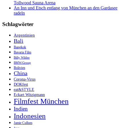
Tollwood Sauna Arena
An Inn und Etsch entlang von München an den Gardasee
radeln
Schlagwörter
Argentinien
Bali
Bangkok
Bavaria Film
Billy Wilder
BMW-Group
Bolivien
China
Corona-Virus
DOKfest
eat&STYLE
Eckart Witzigmann
Filmfest München
Indien
Indonesien
Jamie Cullum