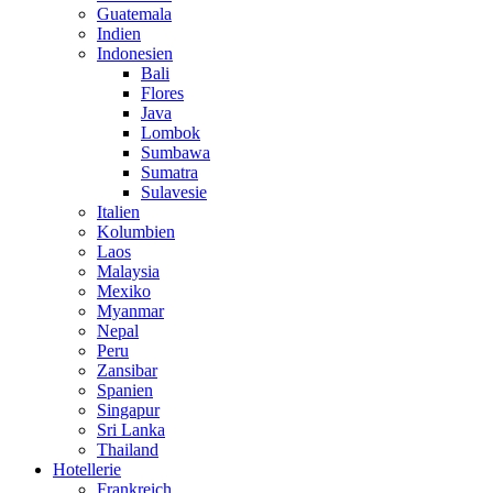
Guatemala
Indien
Indonesien
Bali
Flores
Java
Lombok
Sumbawa
Sumatra
Sulavesie
Italien
Kolumbien
Laos
Malaysia
Mexiko
Myanmar
Nepal
Peru
Zansibar
Spanien
Singapur
Sri Lanka
Thailand
Hotellerie
Frankreich