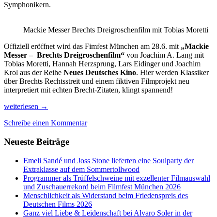
Symphonikern.
Mackie Messer Brechts Dreigroschenfilm mit Tobias Moretti
Offiziell eröffnet wird das Fimfest München am 28.6. mit
„Mackie
Messer – Brechts Dreigroschenfilm“
von Joachim A. Lang mit
Tobias Moretti, Hannah Herzsprung, Lars Eidinger und Joachim
Krol aus der Reihe
Neues Deutsches Kino
. Hier werden Klassiker
über Brechts Rechtsstreit und einem fiktiven Filmprojekt neu
interpretiert mit echten Brecht-Zitaten, klingt spannend!
Was
weiterlesen
→
gibt
Schreibe einen Kommentar
es
Neues
Neueste Beiträge
auf
dem
Sommer-
Emeli Sandé und Joss Stone lieferten eine Soulparty der
Filmfest
Extraklasse auf dem Sommertollwood
Münchens
Programmer als Trüffelschweine mit exzellenter Filmauswahl
2018?
und Zuschauerrekord beim Filmfest München 2026
Menschlichkeit als Widerstand beim Friedenspreis des
Deutschen Films 2026
Ganz viel Liebe & Leidenschaft bei Alvaro Soler in der