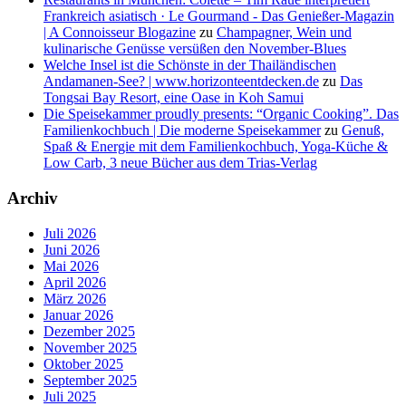
Frankreich asiatisch · Le Gourmand - Das Genießer-Magazin
| A Connoisseur Blogazine
zu
Champagner, Wein und
kulinarische Genüsse versüßen den November-Blues
Welche Insel ist die Schönste in der Thailändischen
Andamanen-See? | www.horizonteentdecken.de
zu
Das
Tongsai Bay Resort, eine Oase in Koh Samui
Die Speisekammer proudly presents: “Organic Cooking”. Das
Familienkochbuch | Die moderne Speisekammer
zu
Genuß,
Spaß & Energie mit dem Familienkochbuch, Yoga-Küche &
Low Carb, 3 neue Bücher aus dem Trias-Verlag
Archiv
Juli 2026
Juni 2026
Mai 2026
April 2026
März 2026
Januar 2026
Dezember 2025
November 2025
Oktober 2025
September 2025
Juli 2025