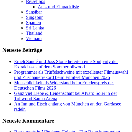
Reisetipps
Aus- und Einpackliste
Sansibar
Singapur
Spanien
Sri Lanka
Thailand
Vietnam
Neueste Beiträge
Emeli Sandé und Joss Stone lieferten eine Soulparty der
Extraklasse auf dem Sommertollwood
Programmer als Trüffelschweine mit exzellenter Filmauswahl
und Zuschauerrekord beim Filmfest München 2026
Menschlichkeit als Widerstand beim Friedenspreis des
Deutschen Films 2026
Ganz viel Liebe & Leidenschaft bei Alvaro Soler in der
Tollwood Sauna Arena
An Inn und Etsch entlang von München an den Gardasee
radeln
Neueste Kommentare
Restaurants in München: Colette – Tim Raue interpretiert