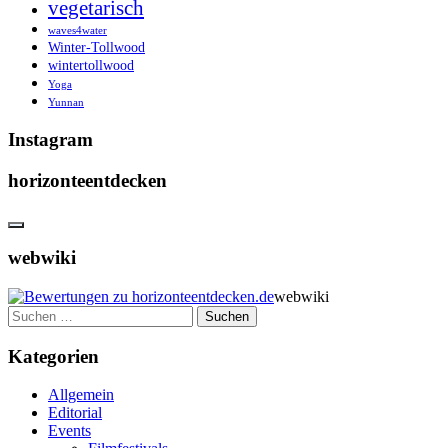
vegetarisch
waves4water
Winter-Tollwood
wintertollwood
Yoga
Yunnan
Instagram
horizonteentdecken
webwiki
webwiki
Suchen
nach:
Kategorien
Allgemein
Editorial
Events