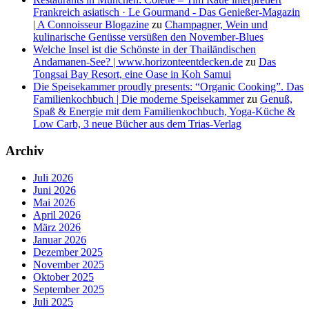
Frankreich asiatisch · Le Gourmand - Das Genießer-Magazin
| A Connoisseur Blogazine
zu
Champagner, Wein und
kulinarische Genüsse versüßen den November-Blues
Welche Insel ist die Schönste in der Thailändischen
Andamanen-See? | www.horizonteentdecken.de
zu
Das
Tongsai Bay Resort, eine Oase in Koh Samui
Die Speisekammer proudly presents: “Organic Cooking”. Das
Familienkochbuch | Die moderne Speisekammer
zu
Genuß,
Spaß & Energie mit dem Familienkochbuch, Yoga-Küche &
Low Carb, 3 neue Bücher aus dem Trias-Verlag
Archiv
Juli 2026
Juni 2026
Mai 2026
April 2026
März 2026
Januar 2026
Dezember 2025
November 2025
Oktober 2025
September 2025
Juli 2025