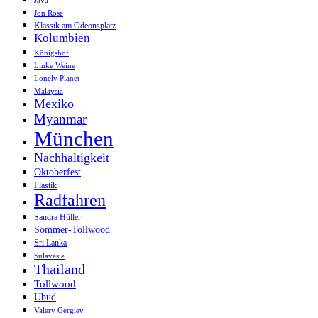
Java
Jon Rose
Klassik am Odeonsplatz
Kolumbien
Königshof
Linke Weine
Lonely Planet
Malaysia
Mexiko
Myanmar
München
Nachhaltigkeit
Oktoberfest
Plastik
Radfahren
Sandra Hüller
Sommer-Tollwood
Sri Lanka
Sulavesie
Thailand
Tollwood
Ubud
Valery Gergiev