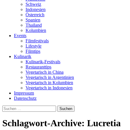
Schweiz
Indonesien
Österreich
Spanien
Thailand
Kolumbien
Events
Filmfestivals
Lifestyle
Filmtips
Kulinarik
Kulinarik-Festivals
Restauranttips
Vegetarisch in China
Vegetarisch in Argentinien
Vegetarisch in Kolumbien
Vegetarisch in Indonesien
Impressum
Datenschutz
Suchen
nach:
Schlagwort-Archive: Lucretia