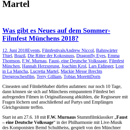
Martel
Was gibt es Neues auf dem Sommer-
Filmfest Münchens 2018?
12. Juni 2018
Events
,
Filmfestivals
Andrew Niccol
,
Bahnwärter
Thiel
,
Brazil
,
Die Ritter der Kokosnuss
,
Dragonfly Eyes
,
Emma
Thomson
,
F.W. Murnau
,
Faust- eine Deutsche Volkssage
,
Filmfest
München
,
Hannah Herzsprung
,
Joachim Krol
,
Lars Eidinger
,
Lost
in La Mancha
,
Lucretia Martel
,
Mackie Messe Brechts
Dreigroschenfilm
,
Terry Gilliam
,
Tobias Moretti
Doris
Cineasten und Filmliebhaber dürfen aufatmen: nur noch 10 Tage,
dann können sie sich auf Münchens entspanntem Filmfest bei
aufregenden Filmen in Originalfassung abkühlen, die Regisseure mit
Fragen löchern und anschließend auf Partys und Empfängen
Gleichgesinnte treffen.
Start ist am 27.6. 18 mit
F.W. Murnaus
Stummfilmklassiker „
Faust
– eine Deutsche Volkssage
“ in der Philharmonie mit Live-Musik
des Komponisten Bernd Schultheiss, gespielt von den Münchner