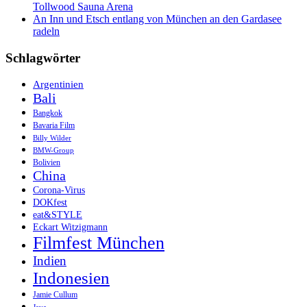
Tollwood Sauna Arena
An Inn und Etsch entlang von München an den Gardasee
radeln
Schlagwörter
Argentinien
Bali
Bangkok
Bavaria Film
Billy Wilder
BMW-Group
Bolivien
China
Corona-Virus
DOKfest
eat&STYLE
Eckart Witzigmann
Filmfest München
Indien
Indonesien
Jamie Cullum