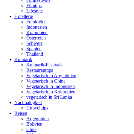
Filmfestivals
Filmtips
Lifestyle
Hotellerie
Frankreich
Indonesien
Kolumbien
Österreich
Schweiz
Spanien
Thailand
Kulinarik
Kulinarik-Festivals
Restauranttips
Vegetarisch in Argentinien
Vegetarisch in China
Vegetarisch in Indonesien
Vegetarisch in Kolumbien
vegetarisch in Sri Lanka
Nachhaltigkeit
Umwelttips
Reisen
Argentinien
Bolivien
Chile