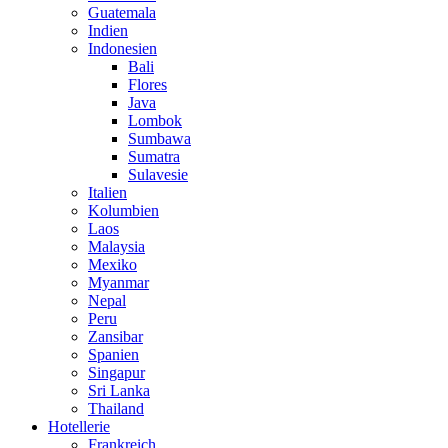
Guatemala
Indien
Indonesien
Bali
Flores
Java
Lombok
Sumbawa
Sumatra
Sulavesie
Italien
Kolumbien
Laos
Malaysia
Mexiko
Myanmar
Nepal
Peru
Zansibar
Spanien
Singapur
Sri Lanka
Thailand
Hotellerie
Frankreich