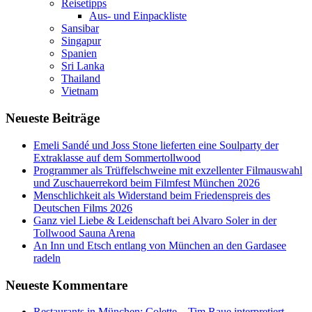
Reisetipps
Aus- und Einpackliste
Sansibar
Singapur
Spanien
Sri Lanka
Thailand
Vietnam
Neueste Beiträge
Emeli Sandé und Joss Stone lieferten eine Soulparty der
Extraklasse auf dem Sommertollwood
Programmer als Trüffelschweine mit exzellenter Filmauswahl
und Zuschauerrekord beim Filmfest München 2026
Menschlichkeit als Widerstand beim Friedenspreis des
Deutschen Films 2026
Ganz viel Liebe & Leidenschaft bei Alvaro Soler in der
Tollwood Sauna Arena
An Inn und Etsch entlang von München an den Gardasee
radeln
Neueste Kommentare
Restaurants in München: Colette – Tim Raue interpretiert