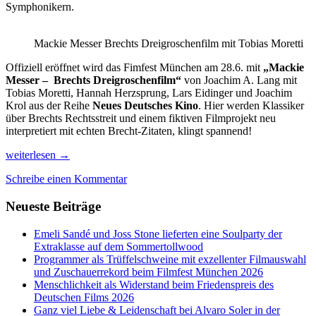
Symphonikern.
Mackie Messer Brechts Dreigroschenfilm mit Tobias Moretti
Offiziell eröffnet wird das Fimfest München am 28.6. mit
„Mackie
Messer – Brechts Dreigroschenfilm“
von Joachim A. Lang mit
Tobias Moretti, Hannah Herzsprung, Lars Eidinger und Joachim
Krol aus der Reihe
Neues Deutsches Kino
. Hier werden Klassiker
über Brechts Rechtsstreit und einem fiktiven Filmprojekt neu
interpretiert mit echten Brecht-Zitaten, klingt spannend!
Was
weiterlesen
→
gibt
Schreibe einen Kommentar
es
Neues
Neueste Beiträge
auf
dem
Sommer-
Emeli Sandé und Joss Stone lieferten eine Soulparty der
Filmfest
Extraklasse auf dem Sommertollwood
Münchens
Programmer als Trüffelschweine mit exzellenter Filmauswahl
2018?
und Zuschauerrekord beim Filmfest München 2026
Menschlichkeit als Widerstand beim Friedenspreis des
Deutschen Films 2026
Ganz viel Liebe & Leidenschaft bei Alvaro Soler in der