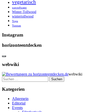
vegetarisch
waves4water
Winter-Tollwood
wintertollwood
Yoga
Yunnan
Instagram
horizonteentdecken
webwiki
webwiki
Suchen
nach:
Kategorien
Allgemein
Editorial
Events