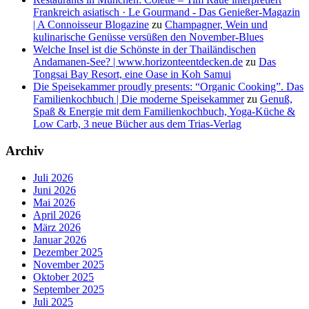
Frankreich asiatisch · Le Gourmand - Das Genießer-Magazin
| A Connoisseur Blogazine
zu
Champagner, Wein und
kulinarische Genüsse versüßen den November-Blues
Welche Insel ist die Schönste in der Thailändischen
Andamanen-See? | www.horizonteentdecken.de
zu
Das
Tongsai Bay Resort, eine Oase in Koh Samui
Die Speisekammer proudly presents: “Organic Cooking”. Das
Familienkochbuch | Die moderne Speisekammer
zu
Genuß,
Spaß & Energie mit dem Familienkochbuch, Yoga-Küche &
Low Carb, 3 neue Bücher aus dem Trias-Verlag
Archiv
Juli 2026
Juni 2026
Mai 2026
April 2026
März 2026
Januar 2026
Dezember 2025
November 2025
Oktober 2025
September 2025
Juli 2025