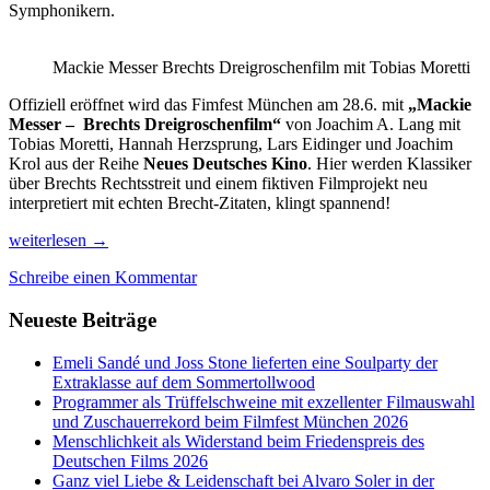
Symphonikern.
Mackie Messer Brechts Dreigroschenfilm mit Tobias Moretti
Offiziell eröffnet wird das Fimfest München am 28.6. mit
„Mackie
Messer – Brechts Dreigroschenfilm“
von Joachim A. Lang mit
Tobias Moretti, Hannah Herzsprung, Lars Eidinger und Joachim
Krol aus der Reihe
Neues Deutsches Kino
. Hier werden Klassiker
über Brechts Rechtsstreit und einem fiktiven Filmprojekt neu
interpretiert mit echten Brecht-Zitaten, klingt spannend!
Was
weiterlesen
→
gibt
Schreibe einen Kommentar
es
Neues
Neueste Beiträge
auf
dem
Sommer-
Emeli Sandé und Joss Stone lieferten eine Soulparty der
Filmfest
Extraklasse auf dem Sommertollwood
Münchens
Programmer als Trüffelschweine mit exzellenter Filmauswahl
2018?
und Zuschauerrekord beim Filmfest München 2026
Menschlichkeit als Widerstand beim Friedenspreis des
Deutschen Films 2026
Ganz viel Liebe & Leidenschaft bei Alvaro Soler in der