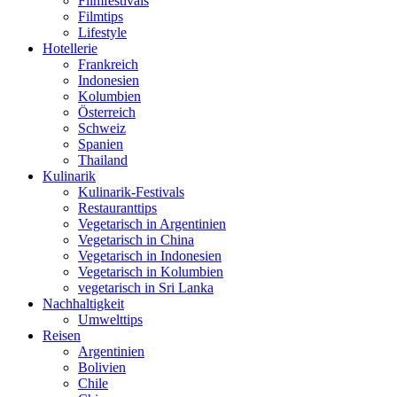
Filmfestivals
Filmtips
Lifestyle
Hotellerie
Frankreich
Indonesien
Kolumbien
Österreich
Schweiz
Spanien
Thailand
Kulinarik
Kulinarik-Festivals
Restauranttips
Vegetarisch in Argentinien
Vegetarisch in China
Vegetarisch in Indonesien
Vegetarisch in Kolumbien
vegetarisch in Sri Lanka
Nachhaltigkeit
Umwelttips
Reisen
Argentinien
Bolivien
Chile