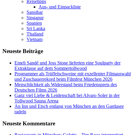
Reisetipps
Aus- und Einpackliste
Sansibar
Singapur
Spanien
Sri Lanka
Thailand
Vietnam
Neueste Beiträge
Emeli Sandé und Joss Stone lieferten eine Soulparty der
Extraklasse auf dem Sommertollwood
Programmer als Trüffelschweine mit exzellenter Filmauswahl
und Zuschauerrekord beim Filmfest München 2026
Menschlichkeit als Widerstand beim Friedenspreis des
Deutschen Films 2026
Ganz viel Liebe & Leidenschaft bei Alvaro Soler in der
Tollwood Sauna Arena
An Inn und Etsch entlang von München an den Gardasee
radeln
Neueste Kommentare
Restaurants in München: Colette – Tim Raue interpretiert