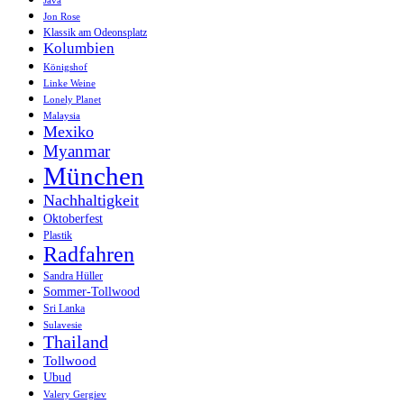
Java
Jon Rose
Klassik am Odeonsplatz
Kolumbien
Königshof
Linke Weine
Lonely Planet
Malaysia
Mexiko
Myanmar
München
Nachhaltigkeit
Oktoberfest
Plastik
Radfahren
Sandra Hüller
Sommer-Tollwood
Sri Lanka
Sulavesie
Thailand
Tollwood
Ubud
Valery Gergiev