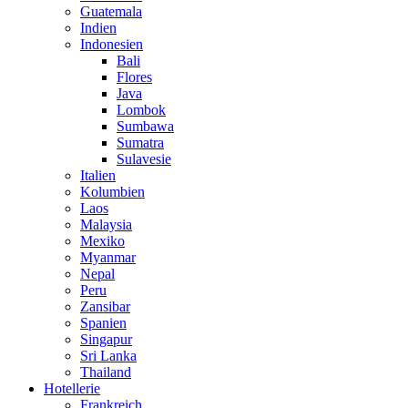
Guatemala
Indien
Indonesien
Bali
Flores
Java
Lombok
Sumbawa
Sumatra
Sulavesie
Italien
Kolumbien
Laos
Malaysia
Mexiko
Myanmar
Nepal
Peru
Zansibar
Spanien
Singapur
Sri Lanka
Thailand
Hotellerie
Frankreich