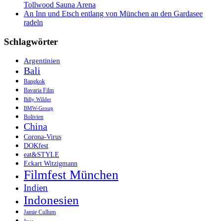
Tollwood Sauna Arena
An Inn und Etsch entlang von München an den Gardasee
radeln
Schlagwörter
Argentinien
Bali
Bangkok
Bavaria Film
Billy Wilder
BMW-Group
Bolivien
China
Corona-Virus
DOKfest
eat&STYLE
Eckart Witzigmann
Filmfest München
Indien
Indonesien
Jamie Cullum