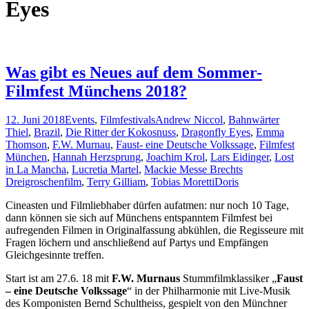
Eyes
Was gibt es Neues auf dem Sommer-
Filmfest Münchens 2018?
12. Juni 2018
Events
,
Filmfestivals
Andrew Niccol
,
Bahnwärter
Thiel
,
Brazil
,
Die Ritter der Kokosnuss
,
Dragonfly Eyes
,
Emma
Thomson
,
F.W. Murnau
,
Faust- eine Deutsche Volkssage
,
Filmfest
München
,
Hannah Herzsprung
,
Joachim Krol
,
Lars Eidinger
,
Lost
in La Mancha
,
Lucretia Martel
,
Mackie Messe Brechts
Dreigroschenfilm
,
Terry Gilliam
,
Tobias Moretti
Doris
Cineasten und Filmliebhaber dürfen aufatmen: nur noch 10 Tage,
dann können sie sich auf Münchens entspanntem Filmfest bei
aufregenden Filmen in Originalfassung abkühlen, die Regisseure mit
Fragen löchern und anschließend auf Partys und Empfängen
Gleichgesinnte treffen.
Start ist am 27.6. 18 mit
F.W. Murnaus
Stummfilmklassiker „
Faust
– eine Deutsche Volkssage
“ in der Philharmonie mit Live-Musik
des Komponisten Bernd Schultheiss, gespielt von den Münchner