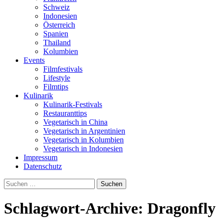
Schweiz
Indonesien
Österreich
Spanien
Thailand
Kolumbien
Events
Filmfestivals
Lifestyle
Filmtips
Kulinarik
Kulinarik-Festivals
Restauranttips
Vegetarisch in China
Vegetarisch in Argentinien
Vegetarisch in Kolumbien
Vegetarisch in Indonesien
Impressum
Datenschutz
Suchen
nach:
Schlagwort-Archive: Dragonfly