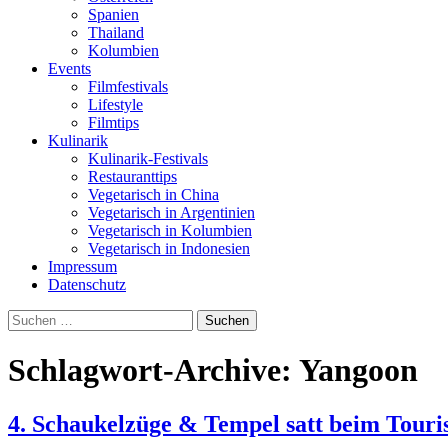
Spanien
Thailand
Kolumbien
Events
Filmfestivals
Lifestyle
Filmtips
Kulinarik
Kulinarik-Festivals
Restauranttips
Vegetarisch in China
Vegetarisch in Argentinien
Vegetarisch in Kolumbien
Vegetarisch in Indonesien
Impressum
Datenschutz
Suchen
nach:
Schlagwort-Archive: Yangoon
4. Schaukelzüge & Tempel satt beim Touri