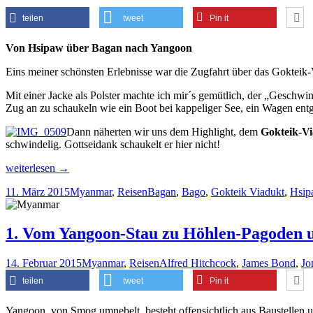
teilen
tweet
Pin it
Von Hsipaw über Bagan nach Yangoon
Eins meiner schönsten Erlebnisse war die Zugfahrt über das Gokteik-
Mit einer Jacke als Polster machte ich mir´s gemütlich, der „Geschwi
Zug an zu schaukeln wie ein Boot bei kappeliger See, ein Wagen ent
Dann näherten wir uns dem Highlight, dem
Gokteik-Vi
schwindelig. Gottseidank schaukelt er hier nicht!
4.
weiterlesen
→
Schaukelzüge
11. März 2015
Myanmar
,
Reisen
Bagan
,
Bago
,
Gokteik Viadukt
,
Hsip
&
Tempel
satt
beim
1. Vom Yangoon-Stau zu Höhlen-Pagoden u
Touristenauftrieb
in
14. Februar 2015
Myanmar
,
Reisen
Alfred Hitchcock
,
James Bond
,
Jo
Bagan
teilen
tweet
Pin it
Yangoon, von Smog umnebelt, besteht offensichtlich aus Baustellen