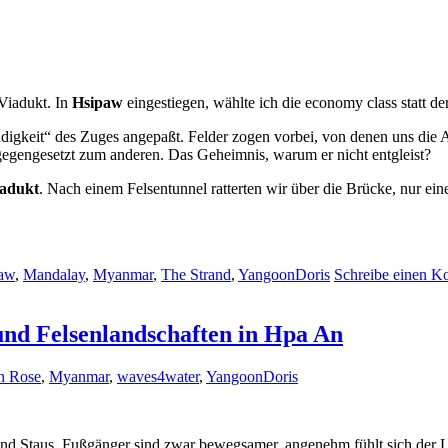
Viadukt. In
Hsipaw
eingestiegen, wählte ich die economy class statt de
ndigkeit“ des Zuges angepaßt. Felder zogen vorbei, von denen uns die A
gegengesetzt zum anderen. Das Geheimnis, warum er nicht entgleist?
adukt
. Nach einem Felsentunnel ratterten wir über die Brücke, nur e
aw
,
Mandalay
,
Myanmar
,
The Strand
,
Yangoon
Doris
Schreibe einen 
nd Felsenlandschaften in Hpa An
n Rose
,
Myanmar
,
waves4water
,
Yangoon
Doris
 und Staus. Fußgänger sind zwar bewegsamer, angenehm fühlt sich der