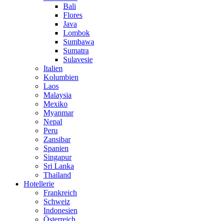
Bali
Flores
Java
Lombok
Sumbawa
Sumatra
Sulavesie
Italien
Kolumbien
Laos
Malaysia
Mexiko
Myanmar
Nepal
Peru
Zansibar
Spanien
Singapur
Sri Lanka
Thailand
Hotellerie
Frankreich
Schweiz
Indonesien
Österreich