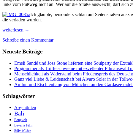
links vom Fußweg nicht an. Wer auf die Straße ausweicht, darf sich
Ich glaubte, bersonders schlau auf Seitenstraßen ausz
die verladen wurden.
1.
weiterlesen
→
Vom
Schreibe einen Kommentar
Yangoon-
Stau
Neueste Beiträge
zu
Höhlen-
Pagoden
Emeli Sandé und Joss Stone lieferten eine Soulparty der Extr
und
Programmer als Trüffelschweine mit exzellenter Filmauswahl
Felsenlandschaften
Menschlichkeit als Widerstand beim Friedenspreis des Deutsch
in
Ganz viel Liebe & Leidenschaft bei Alvaro Soler in der Tollw
Hpa
An Inn und Etsch entlang von München an den Gardasee radel
An
Schlagwörter
Argentinien
Bali
Bangkok
Bavaria Film
Billy Wilder