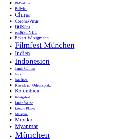
BMW-Group
Bolivien
China
Corona-Virus
DOKfest
eat&STYLE
Eckart Witzigmann
Filmfest München
Indien
Indonesien
Jamie Cullum
Java
Jon Rose
Klassik am Odeonsplatz
Kolumbien
Königshof
Linke Weine
Lonely Planet
Malaysia
Mexiko
Myanmar
München