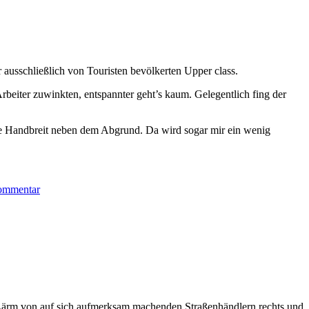
r ausschließlich von Touristen bevölkerten Upper class.
rbeiter zuwinkten, entspannter geht’s kaum. Gelegentlich fing der
ine Handbreit neben dem Abgrund. Da wird sogar mir ein wenig
Kommentar
 Lärm von auf sich aufmerksam machenden Straßenhändlern rechts und