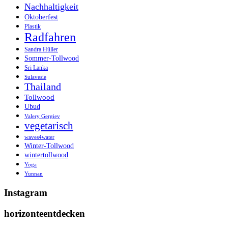
Nachhaltigkeit
Oktoberfest
Plastik
Radfahren
Sandra Hüller
Sommer-Tollwood
Sri Lanka
Sulavesie
Thailand
Tollwood
Ubud
Valery Gergiev
vegetarisch
waves4water
Winter-Tollwood
wintertollwood
Yoga
Yunnan
Instagram
horizonteentdecken